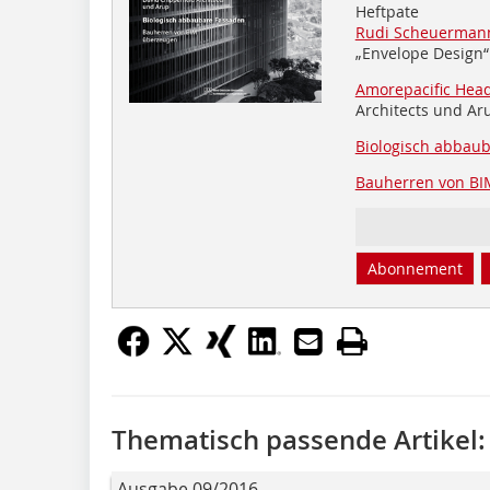
Heftpate
Rudi Scheuermann
„Envelope Design“
Amorepacific Head
Architects und Ar
Biologisch abbau
Bauherren von BI
Abonnement
Thematisch passende Artikel:
Ausgabe 09/2016