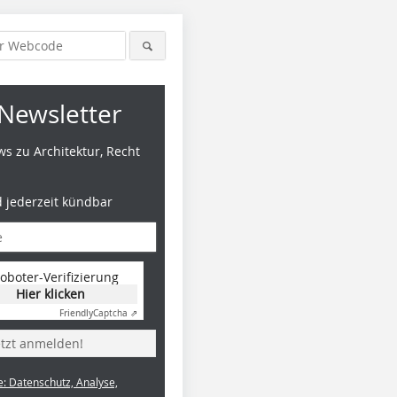
Newsletter
s zu Architektur, Recht
d jederzeit kündbar
oboter-Verifizierung
Hier klicken
Friendly
Captcha ⇗
etzt anmelden!
e: Datenschutz, Analyse,