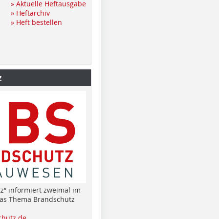
» Aktuelle Heftausgabe
» Heftarchiv
» Heft bestellen
z
z“ informiert zweimal im
das Thema Brandschutz
hutz.de