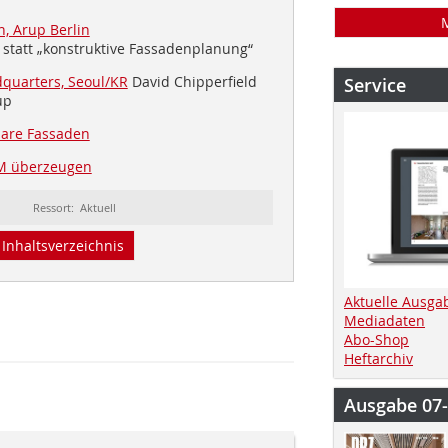
, Arup Berlin
 statt „konstruktive Fassadenplanung“
quarters, Seoul/KR
David Chipperfield
Service
up
bare Fassaden
M überzeugen
Ressort: Aktuell
Inhaltsverzeichnis
Aktuelle Ausga
Mediadaten
Abo-Shop
Heftarchiv
Ausgabe 07