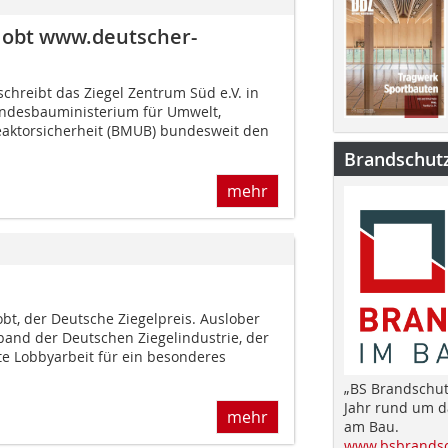
elobt www.deutscher-
schreibt das Ziegel Zentrum Süd e.V. in
ndesbauministerium für Umwelt,
eaktorsicherheit (BMUB) bundesweit den
Brandschut
mehr
obt, der Deutsche Ziegelpreis. Auslober
band der Deutschen Ziegelindustrie, der
te Lobbyarbeit für ein besonderes
„BS Brandschut
Jahr rund um 
mehr
am Bau.
www.bsbrandsc