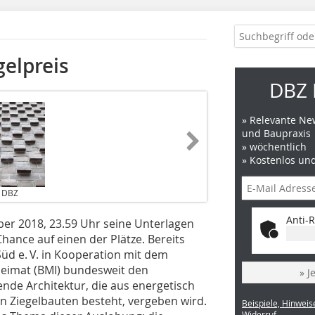
gelpreis
DBZ 
» Relevante New
und Baupraxis
» wöchentlich
» Kostenlos un
/ DBZ
Anti-R
ber 2018, 23.59 Uhr seine Unterlagen
hance auf einen der Plätze. Bereits
Süd e. V. in Kooperation mit dem
Heimat (BMI) bundesweit den
» J
ende Architektur, die aus energetisch
n Ziegelbauten besteht, vergeben wird.
Beispiele, Hinweis
Widerruf