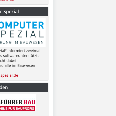
 Spezial
ial“ informiert zweimal
as softwareunterstützte
cht dabei
nd alle im Bauwesen
spezial.de
nden