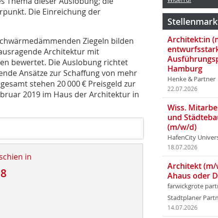
s Thema dieser Auslobung; die
punkt. Die Einreichung der
Stellenmark
Architekt:in 
chwärmedämmenden Ziegeln bilden
entwurfsstar
ausragende Architektur mit
Ausführungsp
n bewertet. Die Auslobung richtet
Hamburg
nende Ansätze zur Schaffung von mehr
Henke & Partner
esamt stehen 20 000 € Preisgeld zur
22.07.2026
ebruar 2019 im Haus der Architektur in
Wiss. Mitarbei
und Städteba
(m/w/d)
HafenCity Univer
18.07.2026
schien in
Architekt (m/
18
Ahaus oder 
farwickgrote par
Stadtplaner Par
14.07.2026