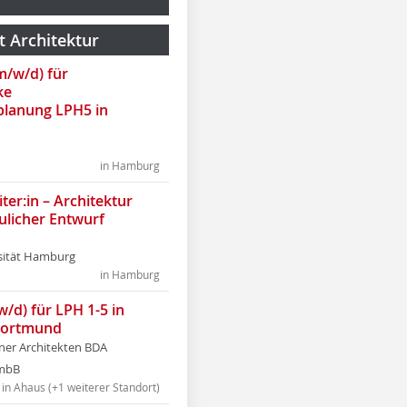
t Architektur
(m/w/d) für
ke
lanung LPH5 in
in Hamburg
ter:in – Architektur
ulicher Entwurf
sität Hamburg
in Hamburg
w/d) für LPH 1-5 in
Dortmund
tner Architekten BDA
tmbB
in Ahaus (+1 weiterer Standort)