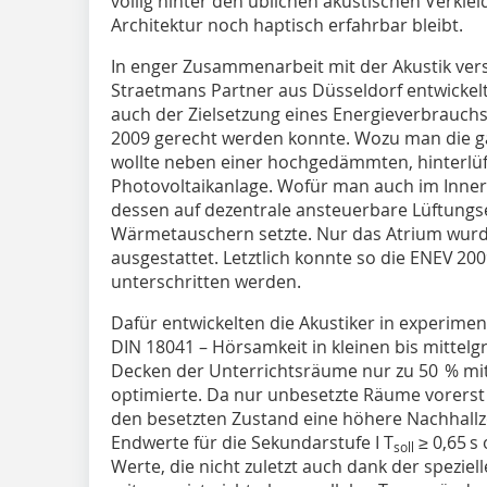
völlig hinter den üblichen akustischen Verkl
Architektur noch haptisch erfahrbar bleibt.
In enger Zusammenarbeit mit der Akustik vers
Straet­mans Partner aus Düsseldorf entwickel
auch der Zielsetzung eines Energieverbrauch
2009 gerecht werden konnte. Wozu man die 
wollte neben einer hochgedämmten, hinterlüf
Photovoltaikanlage. Wofür man auch im Innern
dessen auf dezentrale ansteuerbare Lüftungse
Wärmetauschern setzte. Nur das Atrium wur
ausgestattet. Letztlich konnte so die ENEV 2
unterschritten werden.
Dafür entwickelten die Akustiker in experime
DIN 18041 – Hörsamkeit in kleinen bis mittel
Decken der Unterrichtsräume nur zu 50 % mit 
optimierte. Da nur unbe­setzte Räume vorers
den besetzten Zustand eine höhere Nachhall
Endwerte für die Sekundarstufe I T
≥ 0,65 s 
soll
Werte, die nicht zuletzt auch dank der spez