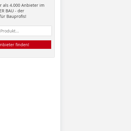
 als 4.000 Anbieter im
R BAU - der
ür Bauprofis!
nbieter finden!