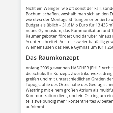
Nicht ein Weniger, wie oft sonst der Fall, so
Bochum schaffen, weshalb man sich an den 
wie etwa der Montags-Stiftungen orientierte 
Budget als üblich – 31,6 Mio Euro für 13 435 m² 
neues Gymnasium, das Kommunikation und Te
Raumangeboten fördert und darüber hinaus 
% unterschreitet. Anstelle zweier baufällig g
Wiemelhausen das Neue Gymnasium für 1 250
Das Raumkonzept
Anfang 2009 gewannen HASCHER JEHLE Archite
die Schule. Ihr Konzept: Zwei trikonvexe, dre
greifen und mit unterschiedlichen Graden der
Topographie des Ortes nahe des Geo­logische
Westring mit einem großen Atrium als multifu
Kommunikation dient, und ein Ostring um eine
teils zweibündig mehr konzentriertes Arbeite
aufnimmt.