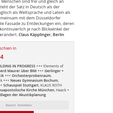
 Menschen sind frei und gleich an
eht der Satz in Deutsch als der
lisch als Weltsprache und Latein als
Gemeinsam mit dem Düsseldorfer
 die Fassade zu Entdeckungen ein, deren
kontinuierlich je nach Blickwinkel der
verändert.
Claus Käpplinger, Berlin
schien in
14
UILDING IN PROGRESS
+++ Elements of
erd Maurer über BIM
+++
Gerlinger +
tik
+++
Orchesterprobenraum
,
ik +++
Neues Gymnasium Bochum
,
++
Schauspiel Stuttgart
, KLAUS ROTH
euapostolische Kirche München
, Haack +
dlagen der Akustikplanung
Ressort: Architektur