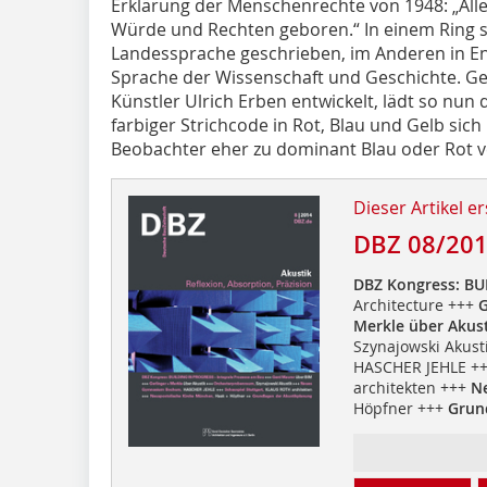
Erklärung der Menschenrechte von 1948: „Alle
Würde und Rechten geboren.“ In einem Ring st
Landessprache geschrieben, im Anderen in Eng
Sprache der Wissenschaft und Geschichte. 
Künstler Ulrich Erben entwickelt, lädt so nun
farbiger Strichcode in Rot, Blau und Gelb sich 
Beobachter eher zu dominant Blau oder Rot 
Dieser Artikel er
DBZ 08/20
DBZ Kongress: B
Architecture +++
G
Merkle über Akus
Szynajowski Akust
HASCHER JEHLE +
architekten +++
N
Höpfner +++
Grun