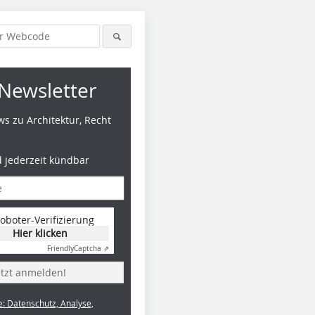
Newsletter
s zu Architektur, Recht
d jederzeit kündbar
Foto: Maximilian Meisse
Foto: Maximilian Meisse
Foto: Max
oboter-Verifizierung
Hier klicken
Friendly
Captcha ⇗
etzt anmelden!
e: Datenschutz, Analyse,