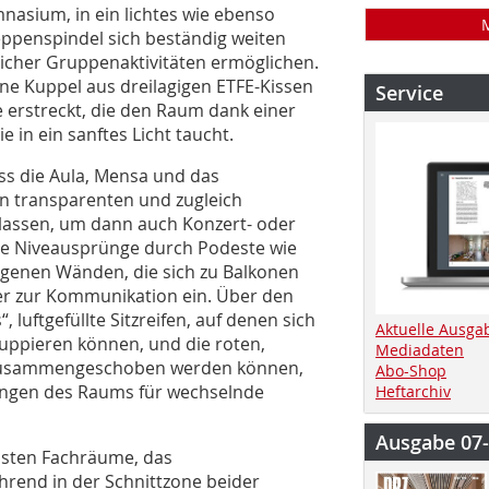
mnasium, in ein lichtes wie ebenso
ppenspindel sich beständig weiten
icher Gruppenaktivitäten ermöglichen.
ine Kuppel aus dreilagigen ETFE-Kissen
Service
 erstreckt, die den Raum dank einer
in ein sanftes Licht taucht.
s die Aula, Mensa und das
ern transparenten und zugleich
assen, um dann auch Konzert- oder
ne Niveausprünge durch Podeste wie
ngenen Wänden, die sich zu Balkonen
rer zur Kommunikation ein. Über den
luftgefüllte Sitzreifen, auf denen sich
Aktuelle Ausga
ruppieren können, und die roten,
Mediadaten
en zusammengeschoben werden können,
Abo-Shop
nungen des Raums für wechselnde
Heftarchiv
Ausgabe 07
eisten Fachräume, das
rend in der Schnitt­zone beider