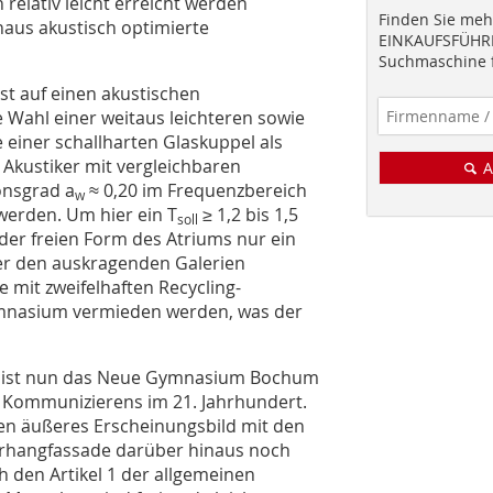
relativ leicht erreicht werden
Finden Sie mehr
naus akustisch optimierte
EINKAUFSFÜHRE
Suchmaschine f
t auf einen akustischen
e Wahl einer weitaus leichteren sowie
 einer schallharten Glaskuppel als
r Akustiker mit vergleichbaren
A
onsgrad a
≈ 0,20 im Frequenzbereich
w
werden. Um hier ein T
≥ 1,2 bis 1,5
soll
 der freien Form des Atriums nur ein
r den auskragenden Galerien
mit zweifelhaften Recycling-
mnasi­um vermieden werden, was der
en ist nun das Neue Gymnasium Bochum
 Kommunizierens im 21. Jahrhundert.
ren äußeres Erscheinungsbild mit den
orhangfassade darüber hinaus noch
ch den Artikel 1 der allgemeinen