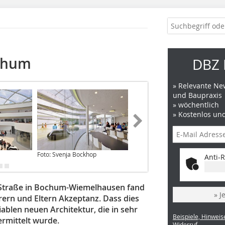
chum
DBZ 
» Relevante New
und Baupraxis
» wöchentlich
» Kostenlos un
Foto: Svenja Bockhop
Foto: Maximilian Meisse
Anti-R
Straße in Bochum-Wiemelhausen fand
» J
hrern und Eltern Akzeptanz. Dass dies
ariablen neuen Architektur, die in sehr
Beispiele, Hinweis
rmittelt wurde.
Widerruf