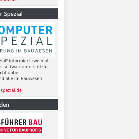
 Spezial
ial“ informiert zweimal
as softwareunterstützte
cht dabei
nd alle im Bauwesen
spezial.de
nden