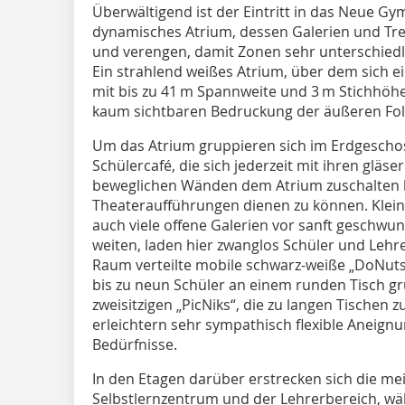
Überwältigend ist der Eintritt in das Neue Gy
dynamisches Atrium, dessen Galerien und Tre
und verengen, damit Zonen sehr unterschiedl
Ein strahlend weißes Atrium, über dem sich e
mit bis zu 41 m Spannweite und 3 m Stichhöhe
kaum sichtbaren Bedruckung der äußeren Folie 
Um das Atrium gruppieren sich im Erdgeschos
Schülercafé, die sich jederzeit mit ihren gläs
beweglichen Wänden dem Atrium zuschalten l
Theateraufführungen dienen zu können. Klei
auch viele offene Galerien vor sanft geschwu
weiten, laden hier zwanglos Schüler und Leh
Raum verteilte mobile schwarz-weiße „DoNuts“, 
bis zu neun Schüler an einem runden Tisch g
zweisitzigen „PicNiks“, die zu langen Tisch
erleichtern sehr sympathisch flexible Aneig
Bedürfnisse.
In den Etagen darüber erstrecken sich die m
Selbstlernzentrum und der Lehrerbereich, wäh