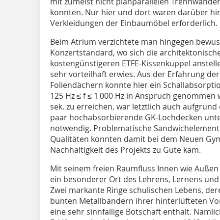
mit zumeist nicht planparallelen Trennwänden 
konnten. Nur hier und dort waren darüber hi
Verkleidungen der Einbaumöbel erforderlich.
Beim Atrium verzichtete man hingegen bewuss
Konzertstandard, wo sich die architektonisch
kostengünstigeren ETFE-Kissenkuppel anstelle
sehr vorteilhaft erwies. Aus der Erfahrung de
Foliendächern konnte hier ein Schallabsorpti
125 Hz ≤ f ≤ 1 000 Hz in Anspruch genommen 
sek. zu erreichen, war letztlich auch aufgrund
paar hochabsorbierende GK-Lochdecken unte
notwendig. Problematische Sandwichelemente 
Qualitäten konnten damit bei dem Neuen Gy
Nachhaltigkeit des Projekts zu Gute kam.
Mit seinem freien Raumfluss Innen wie Auß
ein besonderer Ort des Lehrens, Lernens und
Zwei mar­kante Ringe schulischen Lebens, de
bunten Metallbändern ihrer hinterlüfteten V
eine sehr sinnfällige Botschaft enthält. Nämli