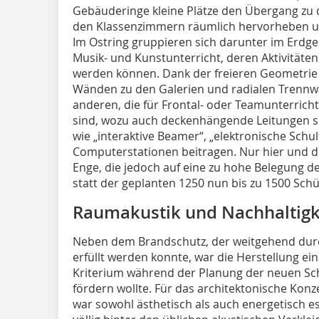
Gebäuderinge kleine Plätze den Übergang zu 
den Klassenzimmern räumlich hervorheben un
Im Ostring gruppieren sich darunter im Erdg
Musik- und Kunstunterricht, deren Aktivitäte
werden können. Dank der freieren Geometrie 
Wänden zu den Galerien und radialen Trenn
anderen, die für Frontal- oder Teamunterricht
sind, wozu auch deckenhängende Leitungen so
wie „interaktive Beamer“, „elektronische Schu
Computerstationen beitragen. Nur hier und d
Enge, die jedoch auf eine zu hohe Belegung de
statt der geplanten 1250 nun bis zu 1500 Schü
Raumakustik und Nachhaltigk
Neben dem Brandschutz, der weitgehend durc
erfüllt werden konnte, war die Herstellung ei
Kriterium während der Planung der neuen Sch
fördern wollte. Für das architektonische Kon
war sowohl ästhetisch als auch energetisch e