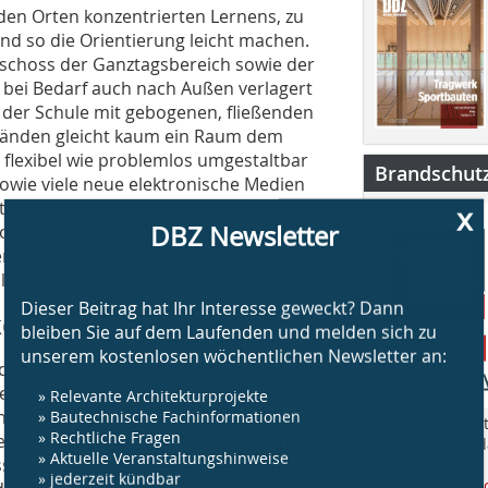
den Orten konzentrierten Lernens, zu
d so die Orientierung leicht machen.
eschoss der Ganztagsbereich sowie der
n bei Bedarf auch nach Außen verlagert
der Schule mit gebogenen, fließenden
wänden gleicht kaum ein Raum dem
 flexibel wie problemlos umgestaltbar
Brandschut
wie viele neue elektronische Medien
x
ltafeln“, Laptops und
DBZ Newsletter
ort empfindet man leider eine gewisse
r Schule zurückzuführen ist, in der
ler unterrichtet werden.
Dieser Beitrag hat Ihr Interesse geweckt? Dann
eit
bleiben Sie auf dem Laufenden und melden sich zu
unserem kostenlosen wöchentlichen Newsletter an:
h die Schaffung mehrerer Fluchtwege
» Relevante Architekturprojekte
ner guten Raumakustik ein wichtiges
» Bautechnische Fachinformationen
ule, die dezidiert Kommunikation
„BS Brandschut
» Rechtliche Fragen
zept von HASCHER JEHLE Architekten
Jahr rund um 
» Aktuelle Veranstaltungshinweise
ssentiell, dass Wände und Decken nicht
am Bau.
» jederzeit kündbar
www.bsbrandsc