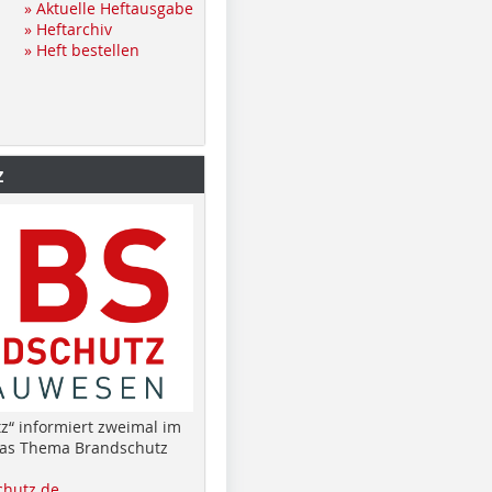
» Aktuelle Heftausgabe
» Heftarchiv
» Heft bestellen
z
z“ informiert zweimal im
das Thema Brandschutz
hutz.de