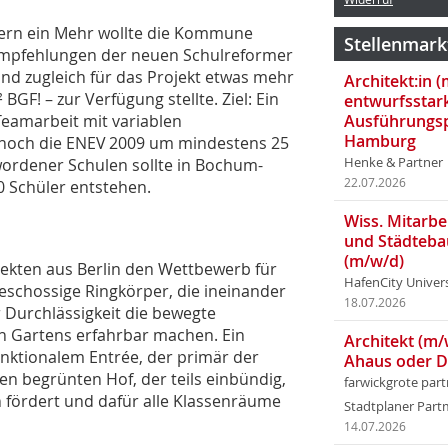
ndern ein Mehr wollte die Kommune
Stellenmark
Empfehlungen der neuen Schulreformer
und zugleich für das Projekt etwas mehr
Architekt:in 
BGF! – zur Verfügung stellte. Ziel: Ein
entwurfsstar
amarbeit mit variablen
Ausführungsp
Hamburg
noch die ENEV 2009 um mindestens 25
ewordener Schulen sollte in Bochum-
Henke & Partner
22.07.2026
 Schüler entstehen.
Wiss. Mitarbei
und Städteba
(m/w/d)
kten aus Berlin den Wettbewerb für
HafenCity Univer
igeschossige Ringkörper, die ineinander
18.07.2026
 Durchlässigkeit die bewegte
n Gartens erfahrbar machen. Ein
Architekt (m/
nktionalem Entrée, der primär der
Ahaus oder 
n begrünten Hof, der teils einbündig,
farwickgrote par
n fördert und dafür alle Klassenräume
Stadtplaner Par
14.07.2026