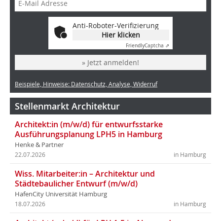
Anti-Roboter-Verifizierung
Hier klicken
Friendly
Captcha ⇗
» Jetzt anmelden!
Beispiele, Hinweise: Datenschutz, Analyse, Widerruf
Stellenmarkt Architektur
Architekt:in (m/w/d) für entwurfsstarke
Ausführungsplanung LPH5 in Hamburg
Henke & Partner
22.07.2026
in Hamburg
Wiss. Mitarbeiter:in – Architektur und
Städtebaulicher Entwurf (m/w/d)
HafenCity Universität Hamburg
18.07.2026
in Hamburg