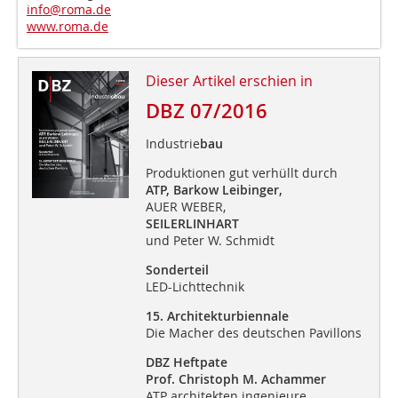
info@roma.de
www.roma.de
Dieser Artikel erschien in
DBZ 07/2016
Industrie
bau
Produktionen gut verhüllt durch
ATP, Barkow Leibinger,
AUER WEBER,
SEILERLINHART
und Peter W. Schmidt
Sonderteil
LED-Lichttechnik
15. Architekturbiennale
Die Macher des deutschen Pavillons
DBZ Heftpate
Prof. Christoph M. Achammer
ATP architekten ingenieure