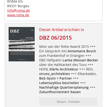
ROMA KG
89331 Burgau
info@roma.de
www.roma.de
Dieser Artikel erschien in
DBZ 06/2015
Mies van der Rohe Award 2015 +++
Ein Gespräch mit
Annemarie Bosch
zum Frankenhof in Erlangen +++
DBZ Heftpatin
Lamia Messari-Becker
über die Haltbarkeit des Tuns +++
HOF8,
Klärle Architektur
+++ REH,
strunz_architekten
+++ Elbarkaden,
Bob Gysin + Partner
+++
Lebenszyklus beurteilen
+++
Nachhaltige Quartiersplanung
+++
Zukunftsorientiert bauen
Ressort: Produkte