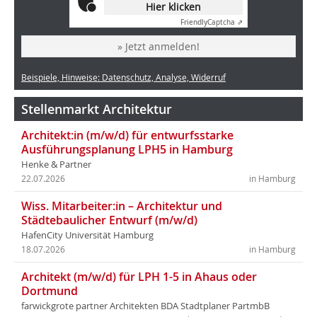
Hier klicken
Friendly
Captcha ⇗
» Jetzt anmelden!
Beispiele, Hinweise: Datenschutz, Analyse, Widerruf
Stellenmarkt Architektur
Architekt:in (m/w/d) für entwurfsstarke
Ausführungsplanung LPH5 in Hamburg
Henke & Partner
22.07.2026
in Hamburg
Wiss. Mitarbeiter:in – Architektur und
Städtebaulicher Entwurf (m/w/d)
HafenCity Universität Hamburg
18.07.2026
in Hamburg
Architekt (m/w/d) für LPH 1-5 in Ahaus oder
Dortmund
farwickgrote partner Architekten BDA Stadtplaner PartmbB