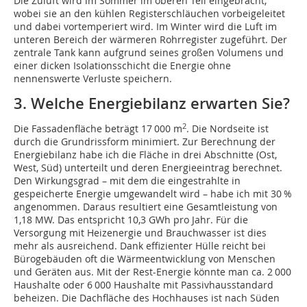
Die Zuluft wird im Sommer im oberen Teil eingebracht,
wobei sie an den kühlen Registerschläuchen vorbeigeleitet
und dabei vortemperiert wird. Im Winter wird die Luft im
unteren Bereich der wärmeren Rohrregister zugeführt. Der
zentrale Tank kann aufgrund seines großen Volumens und
einer dicken Isolationsschicht die Energie ohne
nennenswerte Verluste speichern.
3. Welche Energiebilanz erwarten Sie?
2
Die Fassadenfläche beträgt 17 000 m
. Die Nordseite ist
durch die Grundrissform minimiert. Zur Berechnung der
Energiebilanz habe ich die Fläche in drei Abschnitte (Ost,
West, Süd) unterteilt und deren Energieeintrag berechnet.
Den Wirkungs­grad – mit dem die eingestrahlte in
gespeicherte Energie umgewandelt wird – habe ich mit 30 %
angenommen. Daraus resultiert eine Gesamt­leis­tung von
1,18 MW. Das entspricht 10,3 GWh pro Jahr. Für die
Versorgung mit Heizenergie und Brauchwasser ist dies
mehr als ausreichend. Dank effizienter Hülle reicht bei
Bürogebäuden oft die Wärmeentwicklung von Menschen
und Geräten aus. Mit der Rest-Energie könnte man ca. 2 000
Haushalte oder 6 000 Haushalte mit Passivhausstandard
beheizen. Die Dachfläche des Hochhauses ist nach Süden