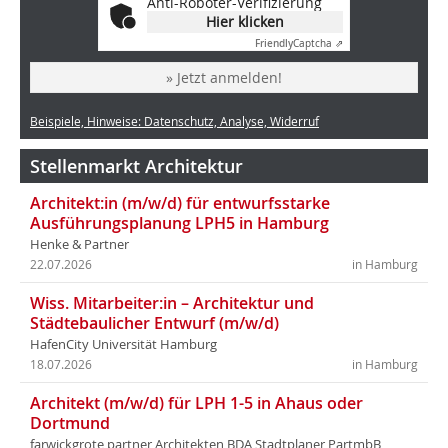
Anti-Roboter-Verifizierung
Hier klicken
Friendly
Captcha ⇗
» Jetzt anmelden!
Beispiele, Hinweise: Datenschutz, Analyse, Widerruf
Stellenmarkt Architektur
Architekt:in (m/w/d) für entwurfsstarke
Ausführungsplanung LPH5 in Hamburg
Henke & Partner
22.07.2026
in Hamburg
Wiss. Mitarbeiter:in – Architektur und
Städtebaulicher Entwurf (m/w/d)
HafenCity Universität Hamburg
18.07.2026
in Hamburg
Architekt (m/w/d) für LPH 1-5 in Ahaus oder
Dortmund
farwickgrote partner Architekten BDA Stadtplaner PartmbB