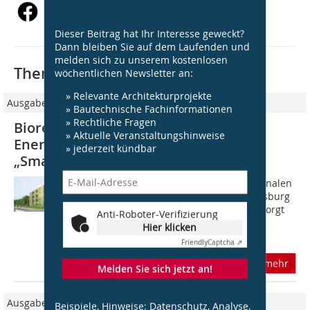
Dieser Beitrag hat Ihr Interesse geweckt?
Dann bleiben Sie auf dem Laufenden und
melden sich zu unserem kostenlosen
Thematisch passende Artikel:
wöchentlichen Newsletter an:
» Relevante Architekturprojekte
Ausgabe 09/2012
» Bautechnische Fachinformationen
» Rechtliche Fragen
Bioreaktoren-Fassade als
» Aktuelle Veranstaltungshinweise
Energielieferant Lebende Algen als
» jederzeit kündbar
„Smart Material“
Das Algenhaus BIQ, das zur Internationalen
Bauausstellung (IBA) 2013 in Wilhelmsburg
bei Hamburg fertig gestellt sein soll, sorgt
Anti-Roboter-Verifizierung
für Wirbel in der Baufachwelt. Es ist
Hier klicken
weltweit das erste Gebäude mit...
Friendly
Captcha ⇗
mehr
Melden Sie sich jetzt an!
Ausgabe 09/2010
Beispiele, Hinweise: Datenschutz, Analyse,