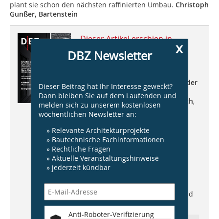
plant sie schon den nächsten raffinierten Umbau.
Christoph
Gunßer, Bartenstein
Dieser Artikel erschien in
x
DBZ Newsletter
DBZ 12/2016
Erhalten die Substanz
ksg
, Robbrecht en Daem,
Alexander
Dieser Beitrag hat Ihr Interesse geweckt?
Palowski,
51N4E
, Arnke Häntsch
Dann bleiben Sie auf dem Laufenden und
Mattmüller,
Marie-Theres Deutsch
,
melden sich zu unserem kostenlosen
STEIN HEMMES WIRTZ
wöchentlichen Newsletter an:
Haftungsfalle
Altbausanierung
» Relevante Architekturprojekte
» Bautechnische Fachinformationen
Kaltdach
warmsaniert
» Rechtliche Fragen
» Aktuelle Veranstaltungshinweise
Energie Spezial
» jederzeit kündbar
DBZ Heftpate
Prof. Johannes Kister, kister
scheithauer gross architekten und
stadtplaner
Anti-Roboter-Verifizierung