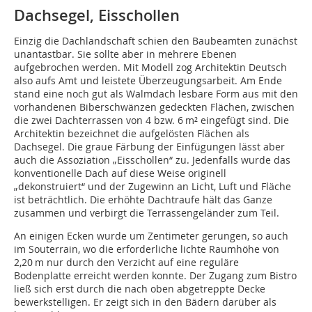
Dachsegel, Eisschollen
Einzig die Dachlandschaft schien den Baubeamten zunächst
unantastbar. Sie sollte aber in mehrere Ebenen
aufgebrochen werden. Mit Modell zog Architektin Deutsch
also aufs Amt und leistete Überzeugungsarbeit. Am Ende
stand eine noch gut als Walmdach lesbare Form aus mit den
vorhandenen Biberschwänzen gedeckten Flächen, zwischen
die zwei Dachterrassen von 4 bzw. 6 m² eingefügt sind. Die
Architektin bezeichnet die aufgelösten Flächen als
Dachsegel. Die graue Färbung der Einfügungen lässt aber
auch die Assoziation „Eisschollen“ zu. Jedenfalls wurde das
konventionelle Dach auf diese Weise originell
„dekonstruiert“ und der Zugewinn an Licht, Luft und Fläche
ist beträchtlich. Die erhöhte Dachtraufe hält das Ganze
zusammen und verbirgt die Terrassengeländer zum Teil.
An einigen Ecken wurde um Zentimeter gerungen, so auch
im Souterrain, wo die erforderliche lichte Raumhöhe von
2,20 m nur durch den Verzicht auf eine reguläre
Bodenplatte erreicht werden konnte. Der Zugang zum Bistro
ließ sich erst durch die nach oben abgetreppte Decke
bewerkstelligen. Er zeigt sich in den Bädern darüber als