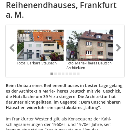
Reihenendhauses, Frankfurt
a. M.
Fotos: Barbara Staubach
Foto: Marie-Theres Deutsch
Foto: Ba
Architekten
Beim Umbau eines Reihenendhauses in bester Lage gelang
es der Architektin Marie-Theres Deutsch mit viel Geschick,
die Nutzfläche um 39 % zu steigern. Die Architektur hat
darunter nicht gelitten, im Gegenteil: Dem unscheinbaren
Häuschen widerfuhr ein spektakuläres „Lifting“.
Im Frankfurter Westend gilt, als Konsequenz der Kahl­
schlagsanierun­gen der 1960er- und 1970er-Jahre, seit
langem eine strikte Erhaltungssatzung. Von der