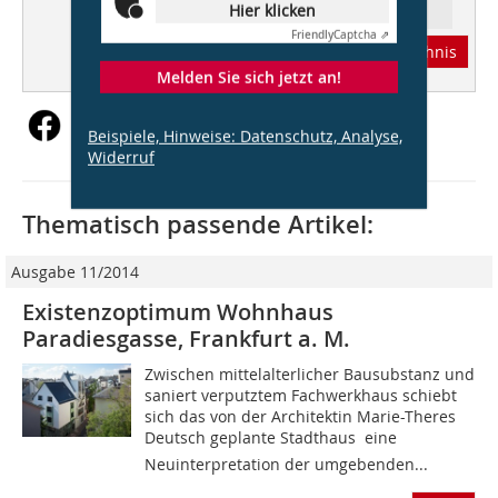
Hier klicken
Ressort: Architektur
Friendly
Captcha ⇗
Abonnement
Inhaltsverzeichnis
Melden Sie sich jetzt an!
Beispiele, Hinweise: Datenschutz, Analyse,
Widerruf
Thematisch passende Artikel:
Ausgabe 11/2014
Existenzoptimum Wohnhaus
Paradiesgasse, Frankfurt a. M.
Zwischen mittelalterlicher Bausubstanz und
saniert verputztem Fachwerkhaus schiebt
sich das von der Architektin Marie-Theres
Deutsch geplante Stadthaus  eine
Neuinterpretation der umgebenden...