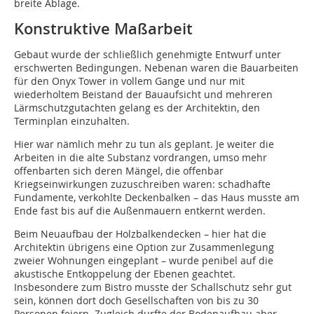
breite Ablage.
Konstruktive Maßarbeit
Gebaut wurde der schließlich genehmigte Entwurf unter
erschwerten Bedingungen. Nebenan waren die Bauarbeiten
für den Onyx Tower in vollem Gange und nur mit
wiederholtem Beistand der Bauaufsicht und mehreren
Lärmschutzgutachten gelang es der Architektin, den
Terminplan einzuhalten.
Hier war nämlich mehr zu tun als geplant. Je weiter die
Arbeiten in die alte Substanz vordrangen, umso mehr
offenbarten sich deren Mängel, die offenbar
Kriegseinwirkungen zuzuschreiben waren: schadhafte
Fundamente, verkohlte Deckenbalken – das Haus musste am
Ende fast bis auf die Außenmauern entkernt werden.
Beim Neuaufbau der Holzbalkendecken – hier hat die
Architektin übrigens eine Option zur Zusammenlegung
zweier Wohnungen eingeplant – wurde penibel auf die
akustische Entkoppelung der Ebenen geachtet.
Insbesondere zum Bistro musste der Schallschutz sehr gut
sein, können dort doch Gesellschaften von bis zu 30
Personen feiern. Zugleich durfte der Bodenaufbau aber