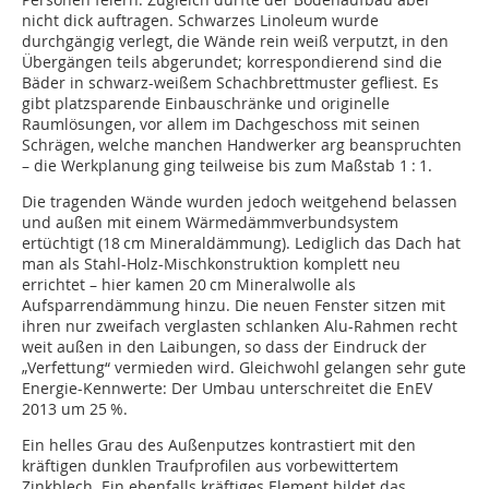
nicht dick auftragen. Schwarzes Linoleum wurde
durchgängig verlegt, die Wände rein weiß verputzt, in den
Übergängen teils abgerundet; korrespondierend sind die
Bäder in schwarz-weißem Schachbrettmuster gefliest. Es
gibt platzsparende Einbauschränke und originelle
Raumlösungen, vor allem im Dachgeschoss mit seinen
Schrägen, welche manchen Handwerker arg beanspruchten
– die Werkplanung ging teilweise bis zum Maßstab 1 : 1.
Die tragenden Wände wurden jedoch weitgehend belassen
und außen mit einem Wärmedämmverbundsys­tem
ertüchtigt (18 cm Mineraldämmung). Lediglich das Dach hat
man als Stahl-Holz-Mischkonstruktion komplett neu
errichtet – hier kamen 20 cm Mineralwolle als
Aufsparrendämmung hinzu. Die neuen Fenster sitzen mit
ihren nur zweifach verglasten schlanken Alu-Rahmen recht
weit außen in den Laibungen, so dass der Eindruck der
„Verfettung“ vermieden wird. Gleichwohl gelangen sehr gute
Energie-Kennwerte: Der Umbau unterschreitet die EnEV
2013 um 25 %.
Ein helles Grau des Außenputzes kontrastiert mit den
kräftigen dunklen Traufprofilen aus vorbewittertem
Zinkblech. Ein ebenfalls kräftiges Element bildet das