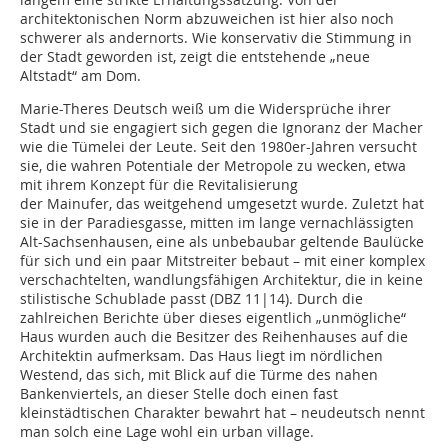
architektonischen Norm abzuweichen ist hier also noch
schwerer als andernorts. Wie konservativ die Stimmung in
der Stadt geworden ist, zeigt die entstehende „neue
Altstadt“ am Dom.
Marie-Theres Deutsch weiß um die Widersprüche ihrer
Stadt und sie engagiert sich gegen die Ignoranz der Macher
wie die Tümelei der Leute. Seit den 1980er-Jahren versucht
sie, die wahren Potentiale der Metropole zu wecken, etwa
mit ihrem Konzept für die Revitalisierung
der Mainufer, das weitgehend umgesetzt wurde. Zuletzt hat
sie in der Paradiesgasse, mitten im lange vernachlässigten
Alt-Sachsenhausen, eine als unbebaubar geltende Baulücke
für sich und ein paar Mitstreiter bebaut – mit einer komplex
verschachtelten, wandlungsfähigen Architektur, die in keine
stilistische Schublade passt (DBZ 11|14). Durch die
zahlreichen Berichte über dieses eigentlich „unmögliche“
Haus wurden auch die Besitzer des Reihenhauses auf die
Architektin aufmerksam. Das Haus liegt im nördlichen
Westend, das sich, mit Blick auf die Türme des nahen
Bankenviertels, an dieser Stelle doch einen fast
kleinstädtischen Charakter bewahrt hat – neudeutsch nennt
man solch eine Lage wohl ein urban village.