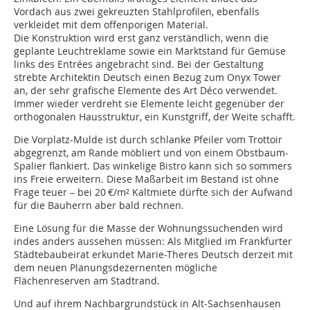
Vordach aus zwei gekreuzten Stahl­profilen, ebenfalls
verkleidet mit dem offenporigen Material.
Die Konstruktion wird erst ganz verständlich, wenn die
geplante Leuchtreklame sowie ein Marktstand für Gemüse
links des Entrées angebracht sind. Bei der Gestaltung
strebte Architektin Deutsch einen Bezug zum Onyx Tower
an, der sehr grafische Elemente des Art Déco verwendet.
Immer wieder verdreht sie Elemente leicht gegenüber der
orthogonalen Hausstruktur, ein Kunstgriff, der Weite schafft.
Die Vorplatz-Mulde ist durch schlanke Pfeiler vom Trottoir
ab­gegrenzt, am Rande möbliert und von einem Obstbaum-
Spalier flankiert. Das winkelige Bistro kann sich so sommers
ins Freie erweitern. Diese Maßarbeit im Bestand ist ohne
Frage teuer – bei 20 €/m² Kaltmiete dürfte sich der Aufwand
für die Bauherrn aber bald rechnen.
Eine Lösung für die Masse der Wohnungssuchenden wird
indes anders aussehen müssen: Als Mitglied im Frankfurter
Städtebaubeirat erkundet Marie-Theres Deutsch derzeit mit
dem neuen Planungsdezernenten mögliche
Flächenreserven am Stadtrand.
Und auf ihrem Nachbargrundstück in Alt-Sachsenhausen