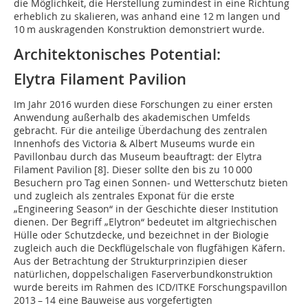
die Möglichkeit, die Herstellung zumindest in eine Richtung
erheblich zu skalieren, was anhand eine 12 m langen und
10 m auskragenden Konstruktion demonstriert wurde.
Architektonisches Potential:
Elytra Filament Pavilion
Im Jahr 2016 wurden diese Forschungen zu einer ersten
Anwendung außerhalb des akademischen Umfelds
gebracht. Für die anteilige Überdachung des zentralen
Innenhofs des Victoria & Albert Museums wurde ein
Pavillonbau durch das Museum beauftragt: der Elytra
Filament Pavilion [8]. Dieser sollte den bis zu 10 000
Besuchern pro Tag einen Sonnen- und Wetterschutz bieten
und zugleich als zentrales Exponat für die erste
„Engineering Season“ in der Geschichte dieser Institution
dienen. Der Begriff „Elytron“ bedeutet im altgriechischen
Hülle oder Schutzdecke, und bezeichnet in der Biologie
zugleich auch die Deckflügelschale von flugfähigen Käfern.
Aus der Betrachtung der Strukturprinzipien dieser
natürlichen, doppelschaligen Faserverbundkonstruktion
wurde bereits im Rahmen des ICD/ITKE Forschungspavillon
2013 – 14 eine Bauweise aus vorgefertigten