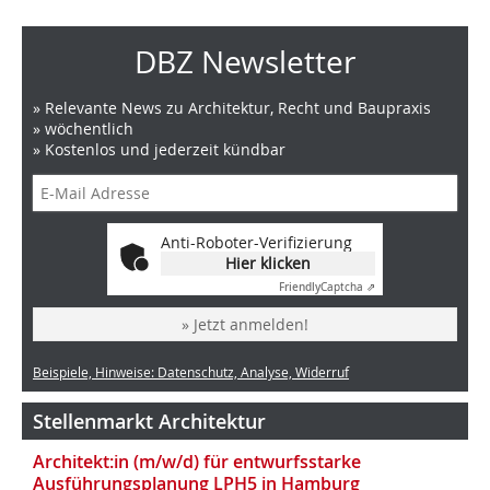
DBZ Newsletter
» Relevante News zu Architektur, Recht und Baupraxis
» wöchentlich
» Kostenlos und jederzeit kündbar
Anti-Roboter-Verifizierung
Hier klicken
Friendly
Captcha ⇗
» Jetzt anmelden!
Beispiele, Hinweise: Datenschutz, Analyse, Widerruf
Stellenmarkt Architektur
Architekt:in (m/w/d) für entwurfsstarke
Ausführungsplanung LPH5 in Hamburg