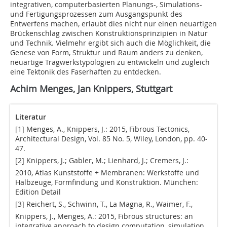
integrativen, computerbasierten Planungs-, Simulations-
und Fertigungsprozessen zum Ausgangspunkt des
Entwerfens machen, erlaubt dies nicht nur einen neuartigen
Brückenschlag zwischen Konstruktionsprinzipien in Natur
und Technik. Vielmehr ergibt sich auch die Möglichkeit, die
Genese von Form, Struktur und Raum anders zu denken,
neuartige Tragwerkstypologien zu entwickeln und zugleich
eine Tektonik des Faserhaften zu entdecken.
Achim Menges, Jan Knippers, Stuttgart
Literatur
[1] Menges, A., Knippers, J.: 2015, Fibrous Tectonics,
Architectural Design, Vol. 85 No. 5, Wiley, London, pp. 40-
47.
[2] Knippers, J.; Gabler, M.; Lienhard, J.; Cremers, J.:
2010, Atlas Kunststoffe + Membranen: Werkstoffe und
Halbzeuge, Formfindung und Konstruktion. München:
Edition Detail
[3] Reichert, S., Schwinn, T., La Magna, R., Waimer, F.,
Knippers, J., Menges, A.: 2015, Fibrous structures: an
integrative approach to design computation, simulation