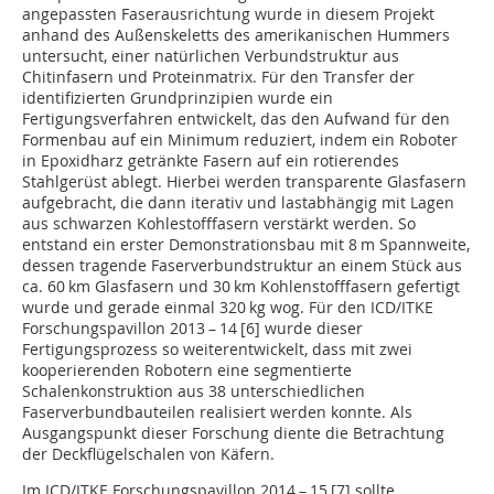
angepassten Faserausrichtung wurde in diesem Projekt
anhand des Außenskeletts des amerikanischen Hummers
untersucht, einer natürlichen Verbundstruktur aus
Chitinfasern und Proteinmatrix. Für den Transfer der
identifizierten Grundprinzipien wurde ein
Fertigungsverfahren entwickelt, das den Aufwand für den
Formenbau auf ein Minimum reduziert, indem ein Roboter
in Epoxidharz getränkte Fasern auf ein rotierendes
Stahlgerüst ablegt. Hierbei werden transparente Glasfasern
aufgebracht, die dann iterativ und lastabhängig mit Lagen
aus schwarzen Kohlestofffasern verstärkt werden. So
entstand ein erster Demonstrationsbau mit 8 m Spannweite,
dessen tragende Faserverbundstruktur an einem Stück aus
ca. 60 km Glasfasern und 30 km Kohlenstofffasern gefertigt
wurde und gerade einmal 320 kg wog. Für den ICD/ITKE
Forschungspavillon 2013 – 14 [6] wurde dieser
Fertigungsprozess so weiterentwickelt, dass mit zwei
kooperierenden Robotern eine segmentierte
Schalenkonstruktion aus 38 unterschiedlichen
Faserverbundbauteilen realisiert werden konnte. Als
Ausgangspunkt dieser Forschung diente die Betrachtung
der Deckflügelschalen von Käfern.
Im ICD/ITKE Forschungspavillon 2014 – 15 [7] sollte