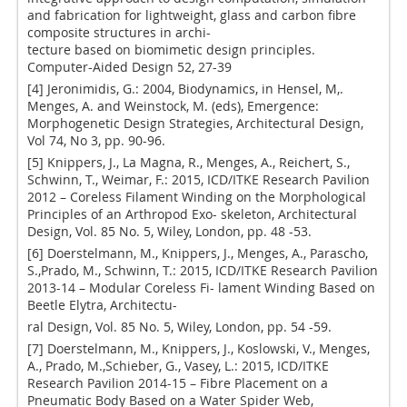
and fabrication for lightweight, glass and carbon fibre
composite structures in archi-
tecture based on biomimetic design principles.
Computer-Aided Design 52, 27-39
[4] Jeronimidis, G.: 2004, Biodynamics, in Hensel, M,.
Menges, A. and Weinstock, M. (eds), Emergence:
Morphogenetic Design Strategies, Architectural Design,
Vol 74, No 3, pp. 90-96.
[5] Knippers, J., La Magna, R., Menges, A., Reichert, S.,
Schwinn, T., Weimar, F.: 2015, ICD/ITKE Research Pavilion
2012 – Coreless Filament Winding on the Morphological
Principles of an Arthropod Exo- skeleton, Architectural
Design, Vol. 85 No. 5, Wiley, London, pp. 48 -53.
[6] Doerstelmann, M., Knippers, J., Menges, A., Parascho,
S.,Prado, M., Schwinn, T.: 2015, ICD/ITKE Research Pavilion
2013-14 – Modular Coreless Fi- lament Winding Based on
Beetle Elytra, Architectu-
ral Design, Vol. 85 No. 5, Wiley, London, pp. 54 -59.
[7] Doerstelmann, M., Knippers, J., Koslowski, V., Menges,
A., Prado, M.,Schieber, G., Vasey, L.: 2015, ICD/ITKE
Research Pavilion 2014-15 – Fibre Placement on a
Pneumatic Body Based on a Water Spider Web,