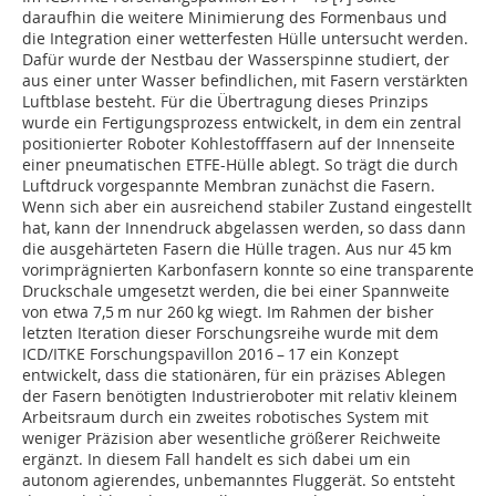
daraufhin die weitere Minimierung des Formenbaus und
die Integration einer wetterfesten Hülle untersucht werden.
Dafür wurde der Nestbau der Wasserspinne studiert, der
aus einer unter Wasser befindlichen, mit Fasern verstärkten
Luftblase besteht. Für die Übertragung dieses Prinzips
wurde ein Fertigungsprozess entwickelt, in dem ein zentral
positionierter Roboter Kohlestofffasern auf der Innenseite
einer pneumatischen ETFE-Hülle ablegt. So trägt die durch
Luftdruck vorgespannte Membran zunächst die Fasern.
Wenn sich aber ein ausreichend stabiler Zustand eingestellt
hat, kann der Innendruck abgelassen werden, so dass dann
die ausgehärteten Fasern die Hülle tragen. Aus nur 45 km
vorimprägnierten Karbonfasern konnte so eine transparente
Druckschale umgesetzt werden, die bei einer Spannweite
von etwa 7,5 m nur 260 kg wiegt. Im Rahmen der bisher
letzten Iteration dieser Forschungsreihe wurde mit dem
ICD/ITKE Forschungspavillon 2016 – 17 ein Konzept
entwickelt, dass die stationären, für ein präzises Ablegen
der Fasern benötigten Industrieroboter mit relativ kleinem
Arbeitsraum durch ein zweites robotisches System mit
weniger Präzision aber wesentliche größerer Reichweite
ergänzt. In diesem Fall handelt es sich dabei um ein
autonom agierendes, unbemanntes Fluggerät. So entsteht