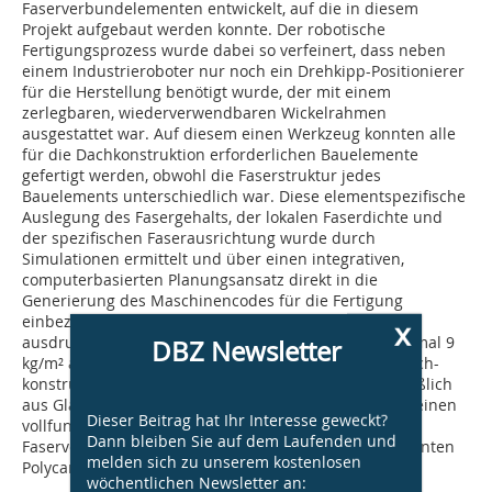
Faserverbundelementen entwickelt, auf die in diesem
Projekt aufgebaut werden konnte. Der robotische
Fertigungsprozess wurde dabei so verfeinert, dass neben
einem Industrieroboter nur noch ein Drehkipp-Positionierer
für die Herstellung benötigt wurde, der mit einem
zerlegbaren, wiederverwendbaren Wickelrahmen
ausgestattet war. Auf diesem einen Werkzeug konnten alle
für die Dachkonstruktion erforderlichen Bauelemente
gefertigt werden, obwohl die Faserstruktur jedes
Bauelements unterschiedlich war. Diese elementspezifische
Auslegung des Fasergehalts, der lokalen Faserdichte und
der spezifischen Faserausrichtung wurde durch
Simulationen ermittelt und über einen integrativen,
computerbasierten Planungsansatz direkt in die
Generierung des Maschinencodes für die Fertigung
einbezogen. So entstand eine architektonisch
x
ausdrucksstarke und mit durchschnittlich gerade einmal 9
DBZ Newsletter
kg/m² auch besonders leichte und leistungsfähige Dach-
konstruktion, in der alle tragenden Bauteile ausschließlich
aus Glas- und Kohlenstofffasern gefertigt waren. Für einen
Dieser Beitrag hat Ihr Interesse geweckt?
vollfunktionalen Wetterschutz wurde das
Dann bleiben Sie auf dem Laufenden und
Faserverbundtragwerk dann noch mit einer transparenten
melden sich zu unserem kostenlosen
Polycarbonat-Hülle eingedeckt.
wöchentlichen Newsletter an: