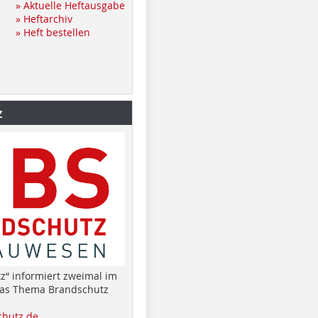
» Aktuelle Heftausgabe
» Heftarchiv
» Heft bestellen
z
z“ informiert zweimal im
das Thema Brandschutz
hutz.de