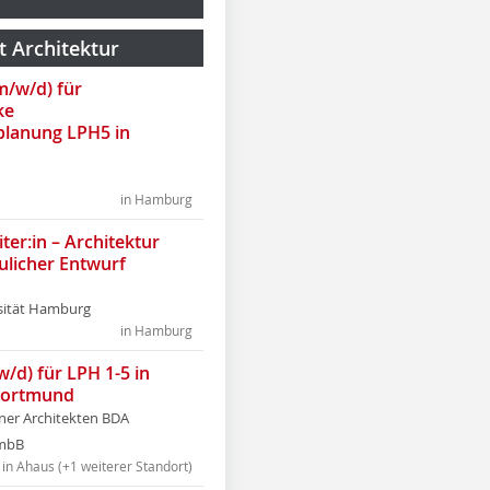
t Architektur
(m/w/d) für
ke
lanung LPH5 in
in Hamburg
ter:in – Architektur
ulicher Entwurf
sität Hamburg
in Hamburg
w/d) für LPH 1-5 in
Dortmund
tner Architekten BDA
tmbB
in Ahaus (+1 weiterer Standort)