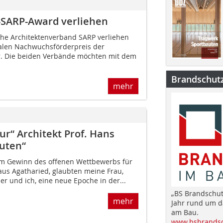
-SARP-Award verliehen
he Architektenverband SARP verliehen
ralen Nachwuchsförderpreis der
r. Die beiden Verbände möchten mit dem
Brandschut
mehr
r“ Architekt Prof. Hans
uten“
dem Gewinn des offenen Wettbewerbs für
us Agatharied, glaubten meine Frau,
ler und ich, eine neue Epoche in der...
„BS Brandschut
mehr
Jahr rund um 
am Bau.
www.bsbrandsc