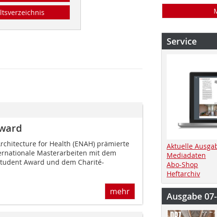
ltsverzeichnis
Service
Award
chitecture for Health (ENAH) prämierte
Aktuelle Ausga
ternationale Masterarbeiten mit dem
Mediadaten
 Student Award und dem Charité-
Abo-Shop
Heftarchiv
mehr
Ausgabe 07