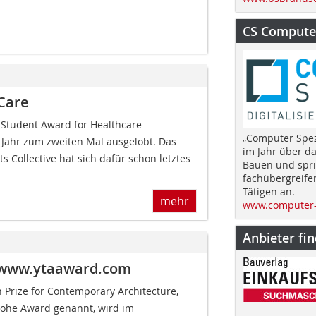
CS Computer
Care
ve Student Award for Healthcare
„Computer Spez
s Jahr zum zweiten Mal ausgelobt. Das
im Jahr über d
s Collective hat sich dafür schon letztes
Bauen und spri
fachübergreife
Tätigen an.
mehr
www.computer-
Anbieter fi
d www.ytaaward.com
Prize for Contemporary Architecture,
Rohe Award genannt, wird im