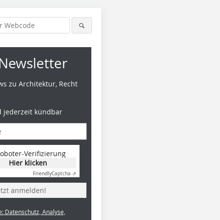
Newsletter
s zu Architektur, Recht
d jederzeit kündbar
oboter-Verifizierung
Hier klicken
Friendly
Captcha ⇗
etzt anmelden!
e: Datenschutz, Analyse,