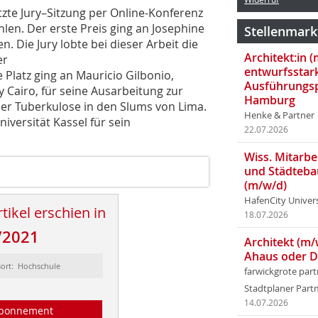
tzte Jury–Sitzung per Online-Konferenz
len. Der erste Preis ging an Josephine
Stellenmark
 Die Jury lobte bei dieser Arbeit die
Architekt:in 
er
entwurfsstar
 Platz ging an Mauricio Gilbonio,
Ausführungsp
y Cairo, für seine Ausarbeitung zur
Hamburg
er Tuberkulose in den Slums von Lima.
Henke & Partner
iversität Kassel für sein
22.07.2026
Wiss. Mitarbei
und Städteba
(m/w/d)
HafenCity Univer
tikel erschien in
18.07.2026
/2021
Architekt (m/
Ahaus oder 
sort: Hochschule
farwickgrote par
Stadtplaner Par
14.07.2026
bonnement