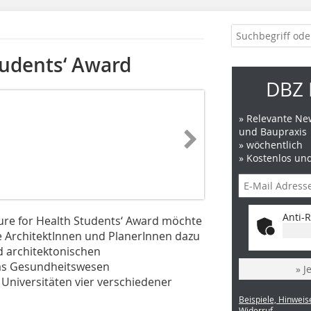
tudents‘ Award
DBZ 
» Relevante New
und Baupraxis
» wöchentlich
» Kostenlos un
Anti-R
ure for Health Students‘ Award möchte
e ArchitektInnen und PlanerInnen dazu
d architektonischen
as Gesundheitswesen
» J
Universitäten vier verschiedener
Beispiele, Hinweis
Widerruf