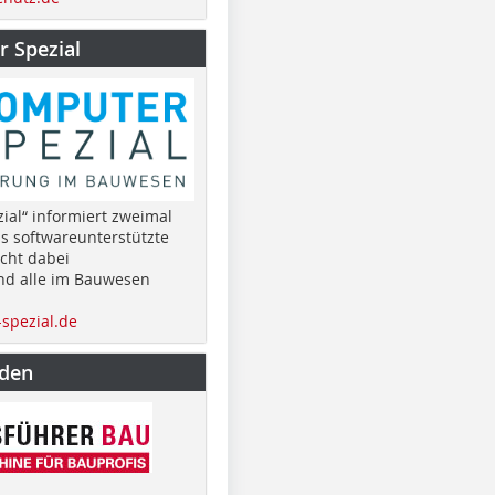
 Spezial
ial“ informiert zweimal
as softwareunterstützte
cht dabei
nd alle im Bauwesen
spezial.de
nden