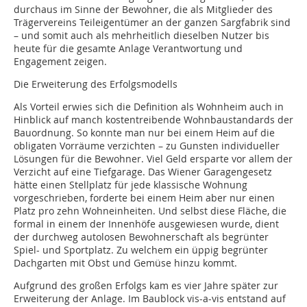
durchaus im Sinne der Bewohner, die als Mitglieder des
Trägervereins Teileigentümer an der ganzen Sargfabrik sind
– und somit auch als mehrheitlich dieselben Nutzer bis
heute für die gesamte Anlage Verantwortung und
Engagement zeigen.
Die Erweiterung des Erfolgsmodells
Als Vorteil erwies sich die Definition als Wohnheim auch in
Hinblick auf manch kostentreibende Wohnbaustandards der
Bauordnung. So konnte man nur bei einem Heim auf die
obligaten Vorräume verzichten – zu Gunsten individueller
Lösungen für die Bewohner. Viel Geld ersparte vor allem der
Verzicht auf eine Tiefgarage. Das Wiener Garagengesetz
hätte einen Stellplatz für jede klassische Wohnung
vorgeschrieben, forderte bei einem Heim aber nur einen
Platz pro zehn Wohneinheiten. Und selbst diese Fläche, die
formal in einem der Innenhöfe ausgewiesen wurde, dient
der durchweg autolosen Bewohnerschaft als begrünter
Spiel- und Sportplatz. Zu welchem ein üppig begrünter
Dachgarten mit Obst und Gemüse hinzu kommt.
Aufgrund des großen Erfolgs kam es vier Jahre später zur
Erweiterung der Anlage. Im Baublock vis-a-vis entstand auf