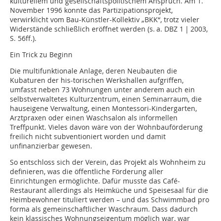
kulturellem und gesellschaftspolitischem Anspruch. Am 1.
November 1996 konnte das Partizipationsprojekt,
verwirklicht vom Bau-Künstler-Kollektiv „BKK“, trotz vieler
Widerstände schließlich eröffnet werden (s. a. DBZ 1 | 2003,
S. 56ff.).
Ein Trick zu Beginn
Die multifunktionale Anlage, deren Neubauten die
Kubaturen der his-torischen Werkshallen aufgriffen,
umfasst neben 73 Wohnungen unter anderem auch ein
selbstverwaltetes Kulturzentrum, einen Seminarraum, die
hauseigene Verwaltung, einen Montessori-Kindergarten,
Arztpraxen oder einen Waschsalon als informellen
Treffpunkt. Vieles davon wäre von der Wohnbauförderung
freilich nicht subventioniert worden und damit
unfinanzierbar gewesen.
So entschloss sich der Verein, das Projekt als Wohnheim zu
definieren, was die öffentliche Förderung aller
Einrichtungen ermöglichte. Dafür musste das Café-
Restaurant allerdings als Heimküche und Speisesaal für die
Heimbewohner tituliert werden – und das Schwimmbad pro
forma als gemeinschaftlicher Waschraum. Dass dadurch
kein klassisches Wohnungseigentum möglich war, war