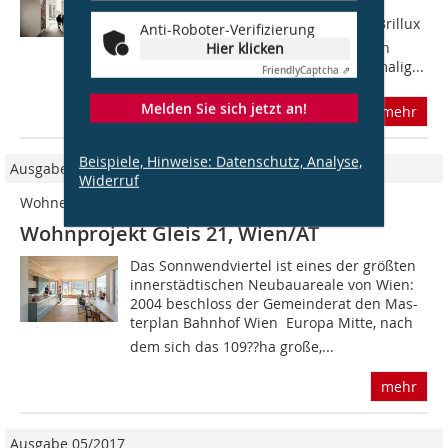
Zeitgemäße Konzepte für den
Wohnungsbau widmete sich das 22. Brillux
Anti-Roboter-Verifizierung
Architektenforum dem vieldiskutierten
Hier klicken
Thema bezahlbarer Wohnraum. Erstmalig...
Friendly
Captcha ⇗
Melden Sie sich jetzt an!
mehr
Beispiele, Hinweise: Datenschutz, Analyse,
Ausgabe 04/2020
Widerruf
Wohnen in Gemeinschaft
Wohnprojekt Gleis 21, Wien/AT
Das Sonnwendviertel ist eines der größten
innerstädtischen Neubauareale von Wien:
2004 beschloss der Gemeinderat den Mas-
terplan Bahnhof Wien  Europa Mitte, nach
dem sich das 109??ha große,...
mehr
Ausgabe 05/2017