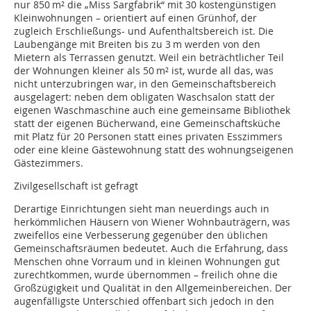
nur 850 m² die „Miss Sargfabrik“ mit 30 kostengünstigen
Kleinwohnungen – orientiert auf einen Grünhof, der
zugleich Erschließungs- und Aufenthaltsbereich ist. Die
Laubengänge mit Breiten bis zu 3 m werden von den
Mietern als Terrassen genutzt. Weil ein beträchtlicher Teil
der Wohnungen kleiner als 50 m² ist, wurde all das, was
nicht unterzubringen war, in den Gemeinschaftsbereich
ausgelagert: neben dem obligaten Waschsalon statt der
eigenen Waschmaschine auch eine gemeinsame Bibliothek
statt der eigenen Bücherwand, eine Gemeinschaftsküche
mit Platz für 20 Personen statt eines privaten Esszimmers
oder eine kleine Gästewohnung statt des wohnungseigenen
Gästezimmers.
Zivilgesellschaft ist gefragt
Derartige Einrichtungen sieht man neuerdings auch in
herkömmlichen Häusern von Wiener Wohnbauträgern, was
zweifellos eine Verbesserung gegenüber den üblichen
Gemeinschaftsräumen bedeutet. Auch die Erfahrung, dass
Menschen ohne Vorraum und in kleinen Wohnungen gut
zurechtkommen, wurde übernommen – freilich ohne die
Großzügigkeit und Qualität in den Allgemeinbereichen. Der
augenfälligste Unterschied offenbart sich jedoch in den