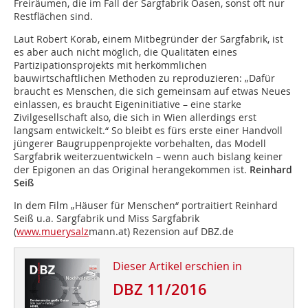
Freiräumen, die im Fall der Sargfabrik Oasen, sonst oft nur
Restflächen sind.
Laut Robert Korab, einem Mitbegründer der Sargfabrik, ist
es aber auch nicht möglich, die Qualitäten eines
Partizipationsprojekts mit herkömmlichen
bauwirtschaftlichen Methoden zu reproduzieren: „Dafür
braucht es Menschen, die sich gemeinsam auf etwas Neues
einlassen, es braucht Eigeninitiative – eine starke
Zivilgesellschaft also, die sich in Wien allerdings erst
langsam entwickelt.“ So bleibt es fürs erste einer Handvoll
jüngerer Baugruppenprojekte vorbehalten, das Modell
Sargfabrik weiterzuentwickeln – wenn auch bislang keiner
der Epigonen an das Original herangekommen ist.
Reinhard
Seiß
In dem Film „Häuser für Menschen“ portraitiert Reinhard
Seiß u.a. Sargfabrik und Miss Sargfabrik
(
www.muerysalz
mann.at) Rezension auf DBZ.de
Dieser Artikel erschien in
DBZ 11/2016