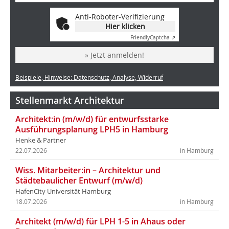
Anti-Roboter-Verifizierung
Hier klicken
Friendly
Captcha ⇗
» Jetzt anmelden!
Beispiele, Hinweise: Datenschutz, Analyse, Widerruf
Stellenmarkt Architektur
Architekt:in (m/w/d) für entwurfsstarke
Ausführungsplanung LPH5 in Hamburg
Henke & Partner
22.07.2026
in Hamburg
Wiss. Mitarbeiter:in – Architektur und
Städtebaulicher Entwurf (m/w/d)
HafenCity Universität Hamburg
18.07.2026
in Hamburg
Architekt (m/w/d) für LPH 1-5 in Ahaus oder