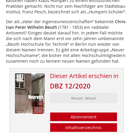
ka­tionen haben Klaus Humpert zu einem einflussreichen
Praktiker gemacht. Nicht nur sein Nachfolger am Städtebau-
Institut, Franz Pesch, bezeichnet sich als „Humpert-Schüler“.
Der als „Vater der Ingenieurwissenschaften“ bekannte
Chris­
tian Peter Wilhelm Beuth
(1781 - 1853) ein radikaler
Antisemit? Einiges deutet darauf hin. In jedem Fall möchte
die sich nach dem Mann erst vor zehn Jahren umbenannte
„Beuth Hochschule für Technik“ in Berlin nun wieder von
diesem Namen trennen. Es gibt eine Arbeitsgruppe „Neuer
Hochschulname“, die bisher mit allen Hochschulmitgliedern
zusammen noch zu keinem neuen Namen gefunden hat.
Dieser Artikel erschien in
DBZ 12/2020
Ressort: Aktuell
Abonnement
Inhaltsverzeichnis