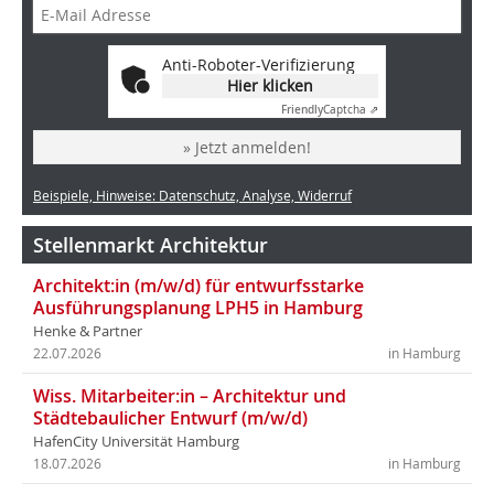
Anti-Roboter-Verifizierung
Hier klicken
Friendly
Captcha ⇗
» Jetzt anmelden!
Beispiele, Hinweise: Datenschutz, Analyse, Widerruf
Stellenmarkt Architektur
Architekt:in (m/w/d) für entwurfsstarke
Ausführungsplanung LPH5 in Hamburg
Henke & Partner
22.07.2026
in Hamburg
Wiss. Mitarbeiter:in – Architektur und
Städtebaulicher Entwurf (m/w/d)
HafenCity Universität Hamburg
18.07.2026
in Hamburg