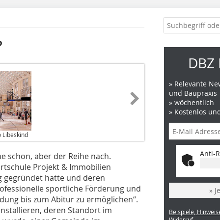
?
DBZ 
» Relevante New
und Baupraxis
» wöchentlich
» Kostenlos un
o Libeskind
Anti-R
he schon, aber der Reihe nach.
rtschule Projekt & Immobilien
g gegründet hatte und deren
professionelle sportliche Förderung und
» J
ildung bis zum Abitur zu ermöglichen“.
installieren, deren Standort im
Beispiele, Hinweis
Widerruf