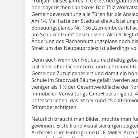
Frühjahr dieses Jahres in Geretsried gefund
oberbayerischen Landkreis Bad Tölz-Wolfratsh
Gemeindeverwaltung alle Türen für die Ansie
Am 14. Mai hatte der Stadtrat die Aufstellu
Bebauungsplanes Nr. 156 „Gemeinbedarfsflä
am Schulzentrum“ beschlossen. Aktuell liegt d
Änderung des Flächennutzungsplans noch bis
Streit um das Neubauprojekt ist allerdings vol
Denn auch wenn der Neubau nachhaltig gebau
Teil einer öffentlichen Lern- und Lehreinrich
Gemeinde Zuzug generiert und damit ein höhe
Schule im Stadtwald Bäume gefällt werden auf
weniger als 1 % der Gesamtwaldfläche der Ko
Immobilien Verwaltungs GmbH beruhigend. 4
unterschrieben, das ist bei rund 25 000 Einw
Stimmberechtigten.
Natürlich braucht man Bilder, möchte man für
gewinnen. Erste frühe Visualisierungen zeigte
Architektur im Hintergrund (C. F. Møller Archi