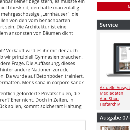
enbar keiner begeistern, es musste ein
niel Libeskind; den hatte man zufällig
s mehrgeschossige „Lernhäuser“, die
sollen von den vom benachbarten
Service
t sein. Die Architektur ist eine
 dem ansonsten von Bäumen dicht
 Verkauft wird es ihr mit der auch
Ob wir prinzipiell Gymnasien brauchen,
ndere Frage. Die Auffassung, dieses
 hinter andere Nationen zurück,
en. Da wurde auf Betonböden trainiert,
dermatten. Mens sana in corpore sano?
Aktuelle Ausga
fentlich geförderte Privatschulen, die
Mediadaten
Abo-Shop
ren? Eher nicht. Doch in Zeiten, in
Heftarchiv
rück sollen, kommt solcherart Haltung
Ausgabe 07