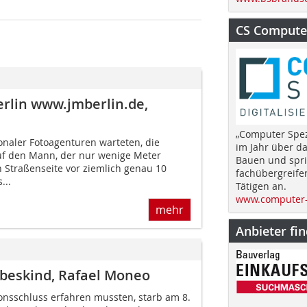
CS Computer
rlin www.jmberlin.de,
„Computer Spez
onaler Fotoagenturen warteten, die
im Jahr über d
uf den Mann, der nur wenige Meter
Bauen und spri
n Straßenseite vor ziemlich genau 10
fachübergreife
...
Tätigen an.
www.computer-
mehr
Anbieter fi
ibeskind, Rafael Moneo
ionsschluss erfahren mussten, starb am 8.