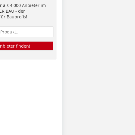
 als 4.000 Anbieter im
R BAU - der
ür Bauprofis!
nbieter finden!