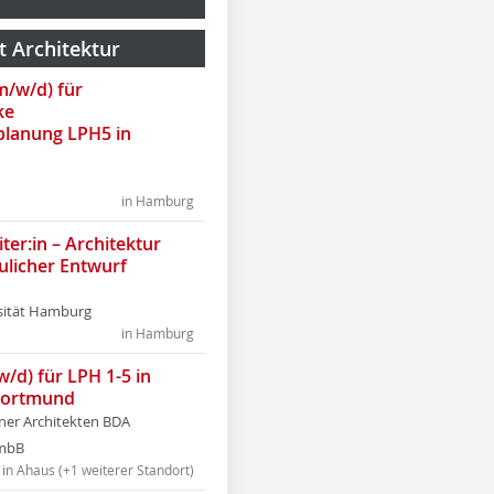
t Architektur
(m/w/d) für
ke
lanung LPH5 in
in Hamburg
ter:in – Architektur
ulicher Entwurf
sität Hamburg
in Hamburg
w/d) für LPH 1-5 in
Dortmund
tner Architekten BDA
tmbB
in Ahaus (+1 weiterer Standort)