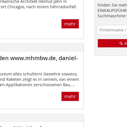
ikanische Architekt Helmut Jahn in
Finden Sie mehr
rort Chicagos, nach einem Fahrradunfall.
EINKAUFSFÜHRE
Suchmaschine f
mehr
A
sden www.mhmbw.de, daniel-
seum alles schultern! Gewehre sowieso,
nd Raketen zeigt es in seinem, von einem
zen-Applika­tionen zerschossenen Bau....
mehr