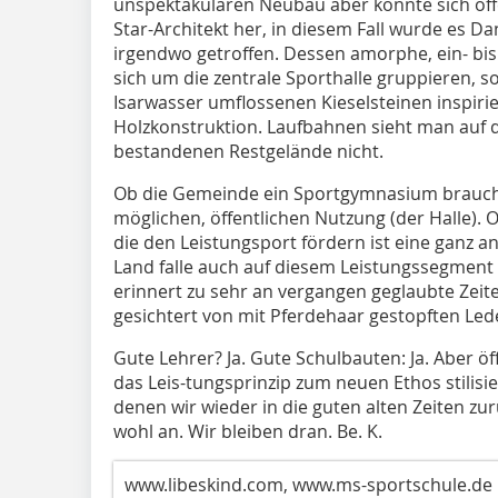
unspektakulären Neubau aber konnte sich off
Star-Architekt her, in diesem Fall wurde es Da
irgendwo getroffen. Dessen amorphe, ein- bi
sich um die zentrale Sporthalle gruppieren, 
Isarwasser umflossenen Kieselsteinen inspirier
Holzkonstruktion. Laufbahnen sieht man auf
bestandenen Restgelände nicht.
Ob die Gemeinde ein Sportgymnasium braucht?
möglichen, öffentlichen Nutzung (der Halle). 
die den Leistungsport fördern ist eine ganz a
Land falle auch auf diesem Leistungssegment
erinnert zu sehr an vergangen geglaubte Zeit
gesichtert von mit Pferdehaar gestopften Le
Gute Lehrer? Ja. Gute Schulbauten: Ja. Aber öf
das Leis-tungsprinzip zum neuen Ethos stilisie
denen wir wieder in die guten alten Zeiten zu
wohl an. Wir bleiben dran. Be. K.
www.libeskind.com, www.ms-sportschule.de