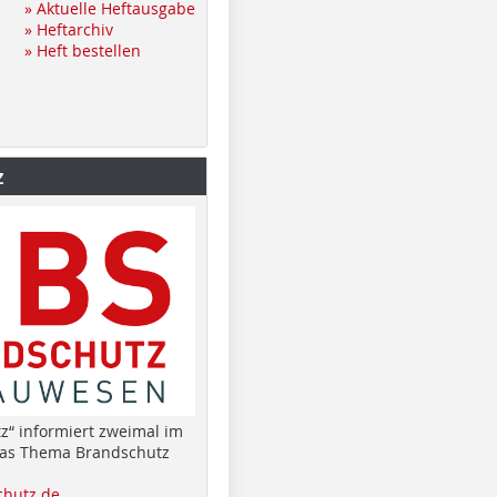
» Aktuelle Heftausgabe
» Heftarchiv
» Heft bestellen
z
z“ informiert zweimal im
das Thema Brandschutz
hutz.de