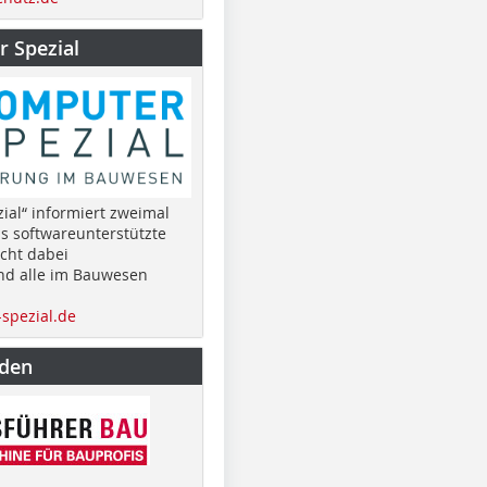
 Spezial
ial“ informiert zweimal
as softwareunterstützte
cht dabei
nd alle im Bauwesen
spezial.de
nden