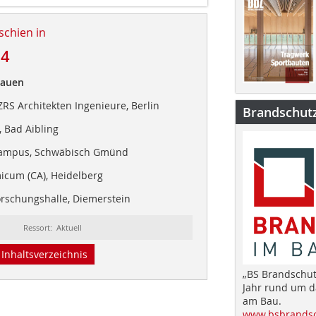
schien in
24
Bauen
RS Architekten Ingenieure, Berlin
Brandschut
 Bad Aibling
Campus, Schwäbisch Gmünd
icum (CA), Heidelberg
orschungshalle, Diemerstein
Ressort: Aktuell
Inhaltsverzeichnis
„BS Brandschut
Jahr rund um 
am Bau.
www.bsbrandsc