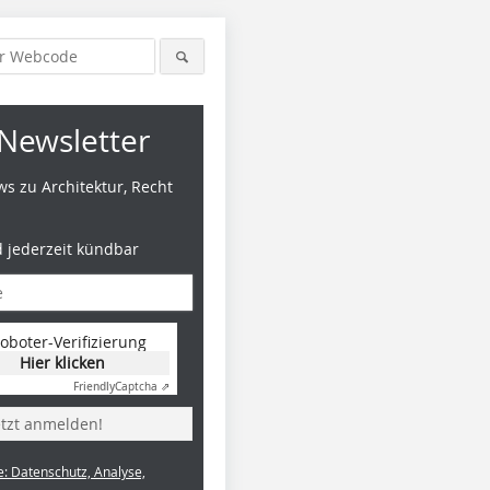
Newsletter
s zu Architektur, Recht
d jederzeit kündbar
oboter-Verifizierung
Hier klicken
Friendly
Captcha ⇗
etzt anmelden!
e: Datenschutz, Analyse,