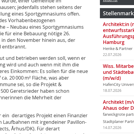
en wurde, einer Gemeinde im
ausen; jedenfalls stehen seitens der
Stellenmark
dlung eines Sportgymnasiums offen.
ng des Vorhabenbezogenen
Architekt:in 
che – Neubau eines Sportgymnasiums
entwurfsstar
ie für eine Bebauung nötige 26.
Ausführungsp
 in den November hinein aus, der
Hamburg
l entbrannt.
Henke & Partner
22.07.2026
t und betrieben werden soll, wenn er
tung wird und auch wenn mit ihm die
Wiss. Mitarbei
res Einkommen: Es sollen für die neue
und Städteba
 ca. 20 000 m² Fläche, was aber
(m/w/d)
mmune sei, so die Projekt &
HafenCity Univer
 500 Geretsrieder haben schon
18.07.2026
ohnerinnen die Mehrheit der
Architekt (m/
Ahaus oder 
farwickgrote par
 ein derartiges Projekt einen Finanzier
n Laufbahnen mit irgendeiner Pavillon-
Stadtplaner Par
tects, Århus/DK). Für derart
14.07.2026