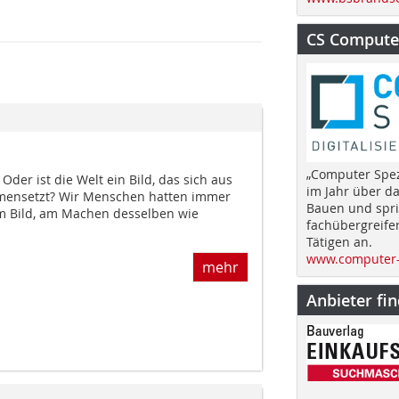
CS Computer
„Computer Spez
. Oder ist die Welt ein Bild, das sich aus
im Jahr über d
mensetzt? Wir Menschen hatten immer
Bauen und spri
m Bild, am Machen desselben wie
fachübergreife
Tätigen an.
www.computer-
mehr
Anbieter fi