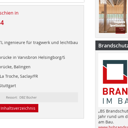
schien in
24
TL ingenieure für tragwerk und leichtbau
Brandschut
rücke in Varvsbron Helsingborg/S
rücke, Balingen
a Troche, Saclay/FR
tuttgart
Ressort: DBZ Bücher
Inhaltsverzeichnis
„BS Brandschut
Jahr rund um 
am Bau.
www.bsbrandsc