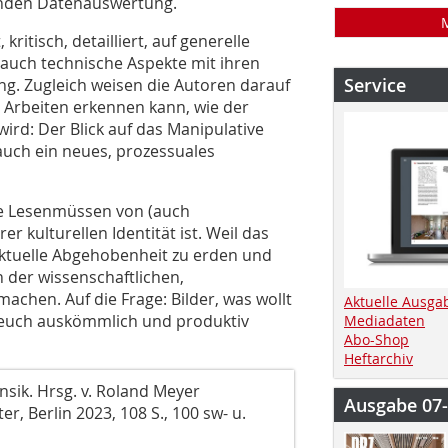
enden Datenauswertung.
ritisch, detailliert, auf generelle
 auch technische Aspekte mit ihren
Service
g. Zugleich weisen die Autoren darauf
 Arbeiten erkennen kann, wie der
ird: Der Blick auf das Manipulative
auch ein neues, prozessuales
che Lesenmüssen von (auch
er kulturellen Identität ist. Weil das
lektuelle Abgehobenheit zu erden und
n der wissenschaftlichen,
machen. Auf die Frage: Bilder, was wollt
Aktuelle Ausga
 euch auskömmlich und produktiv
Mediadaten
Abo-Shop
Heftarchiv
nsik. Hrsg. v. Roland Meyer
Ausgabe 07
r, Berlin 2023, 108 S., 100 sw- u.