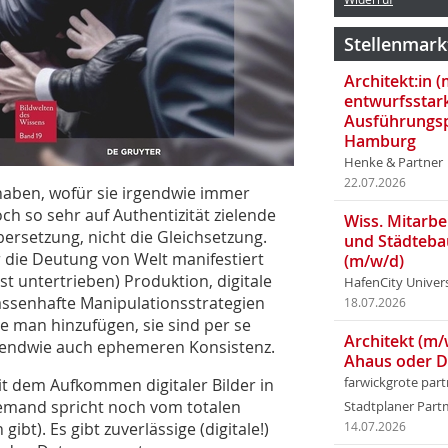
Stellenmark
Architekt:in 
entwurfsstar
Ausführungsp
Hamburg
Henke & Partner
22.07.2026
t haben, wofür sie irgendwie immer
ch so sehr auf Authentizität zielende
Wiss. Mitarbei
bersetzung, nicht die Gleichsetzung.
und Städteba
r die Deutung von Welt manifestiert
(m/w/d)
st untertrieben) Produktion, digitale
HafenCity Univer
massenhafte Manipulationsstrategien
18.07.2026
nte man hinzufügen, sie sind per se
Architekt (m/
rgendwie auch ephemeren Konsistenz.
Ahaus oder 
it dem Aufkommen digitaler Bilder in
farwickgrote par
jemand spricht noch vom totalen
Stadtplaner Par
ibt). Es gibt zuverlässige (digitale!)
14.07.2026