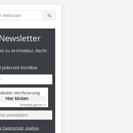
Newsletter
s zu Architektur, Recht
d jederzeit kündbar
oboter-Verifizierung
Hier klicken
Friendly
Captcha ⇗
etzt anmelden!
e: Datenschutz, Analyse,