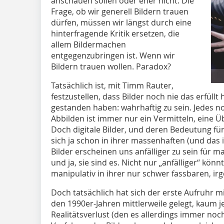
anschauen sollen oder eher nicht. Die
Frage, ob wir generell Bildern trauen
dürfen, müssen wir längst durch eine
hinterfragende Kritik ersetzen, die
allem Bildermachen
entgegenzubringen ist. Wenn wir
Bildern trauen wollen. Paradox?
Tatsächlich ist, mit Timm Rauter,
festzustellen, dass Bilder noch nie das erfüll
gestanden haben: wahrhaftig zu sein. Jedes no
Abbilden ist immer nur ein Vermitteln, eine Ü
Doch digitale Bilder, und deren Bedeutung fü
sich ja schon in ihrer massenhaften (und das i
Bilder erscheinen uns anfälliger zu sein für 
und ja, sie sind es. Nicht nur „anfälliger“ kön
manipulativ in ihrer nur schwer fassbaren, i
Doch tatsächlich hat sich der erste Aufruhr m
den 1990er-Jahren mittlerweile gelegt, kaum 
Realitätsverlust (den es allerdings immer noch g