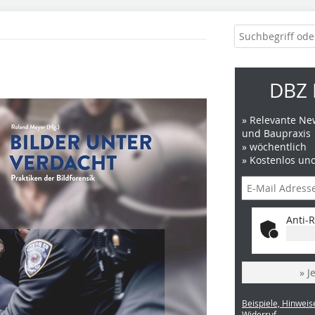
DBZ 
» Relevante New
und Baupraxis
» wöchentlich
» Kostenlos un
Anti-R
» J
Beispiele, Hinweis
Widerruf