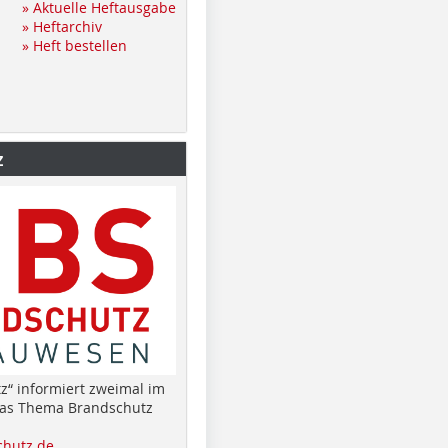
» Aktuelle Heftausgabe
» Heftarchiv
» Heft bestellen
z
z“ informiert zweimal im
das Thema Brandschutz
hutz.de