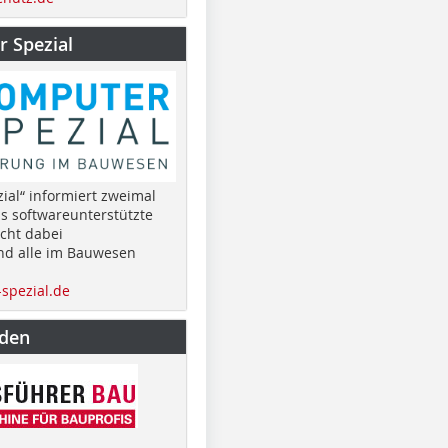
 Spezial
ial“ informiert zweimal
as softwareunterstützte
cht dabei
nd alle im Bauwesen
spezial.de
nden