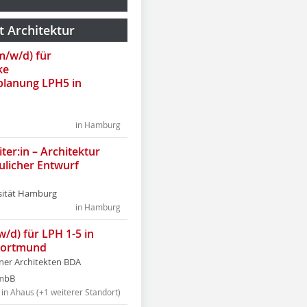
t Architektur
(m/w/d) für
ke
lanung LPH5 in
in Hamburg
ter:in – Architektur
ulicher Entwurf
sität Hamburg
in Hamburg
w/d) für LPH 1-5 in
Dortmund
tner Architekten BDA
tmbB
in Ahaus (+1 weiterer Standort)