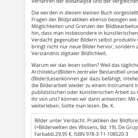
Verfahren der Bildanalyse und der vergleich
Die werden in diesem kleinen Buch vorgestellt, k
Fragen der Bildpraktiken ebenso bezogen wie
Möglichkeiten und Grenzen der Bildbearbeitun
hin, dass man insbesondere in künstlerischen
Verdacht gegenüber Bildern selbst produktiv w
bringt nicht nur neue Bilder hervor, sondern 
Verständnis digitaler Bildlichkeit.
Warum wir das lesen sollten? Weil das tägli
Architektur)Bildern zentraler Bestandteil unser
(Bilder)Lesenkönnen gar dazu befähigt, intel
die Bilderarbeit wieder zu einem Instrument i
publizistischen oder künstlerischen Arbeit zu 
ihr von uns? können wir dann antworten: Mit
weiterleben. Sollte man lesen. Be. K.
Bilder unter Verdacht. Praktiken der Bildfore
(=Bilderwelten des Wissens, Bd. 19). De Gruyte
Farbabb.29,95 €, ISBN 978-3-11-108520-3