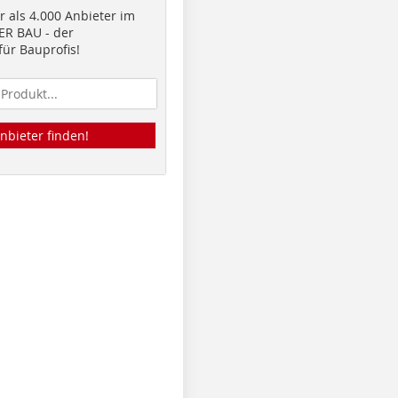
 als 4.000 Anbieter im
R BAU - der
ür Bauprofis!
nbieter finden!