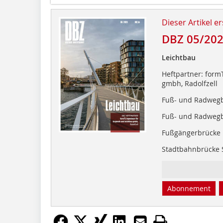
Dieser Artikel er
DBZ 05/20
Leichtbau
Heftpartner: form
gmbh, Radolfzell
Fuß- und Radwegb
Fuß- und Radwegb
Fußgängerbrücke L
Stadtbahnbrücke S
Abonnement