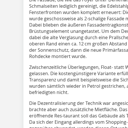
Schmalseiten lediglich gereinigt, die Edelsta
Fensterfronten wurden komplett erneuert: Die
wurde geschossweise als 2-schalige Fassade m
Dabei blieben die äußeren Fassadentragkonst
Brüstungselement unangetastet. Um dem De
dabei die alte Verglasung durch eine Prallsch
oberen Rand einen ca. 12 cm großen Abstand
der Sonnenschutz, dann die neue Primärfass
Rohdecke montiert wurde.
Zwischenzeitliche Überlegungen, Float- statt
gelassen. Die kostengünstigere Variante erfül
Transparenz und damit beispielsweise die Sicht
wurden sämtlich wieder in Petrol gestrichen,
befriedigten nicht.
Die Dezentralisierung der Technik war angesic
brachte aber auch zusätzliche Mietfläche. D
eröffnende Res-taurant soll das Gebäude als T
Da sich der Eingang allerdings vom Shopping-