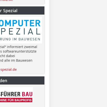
 Spezial
ial“ informiert zweimal
as softwareunterstützte
cht dabei
nd alle im Bauwesen
spezial.de
nden