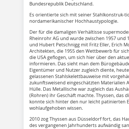
Bundesrepublik Deutschland.
Es orientierte sich mit seiner Stahlkonstruk-t
nordamerikanischer Hochhaustypologie.
Der für die damaligen Verhältisse supermode
Rheinrohr AG und wurde zwischen 1957 und 1
und Hubert Petschnigg mit Fritz Eller, Erich 
Architekten, die 1955 den Wettbewerb für sic
die USA geflogen, um sich hier über den aktu
informieren. Das sieht man dem Bürogebäude,
Eigentümer und Nutzer zugleich diente, heute
gelassenen Stahlskelettbauweise mit vorgehä
zukunftsweisend eingeschätzten Materialien A
Hülle. Das Metallische war zugleich das Aushän
(Rohren) ihr Geschäft machte. Thyssen, das d
konnte sich hinter den nur leicht patinierten 
wohlaufgehoben wissen.
2010 zog Thyssen aus Düsseldorf fort, das Ha
des vergangenen Jahrhunderts aufwändig sani