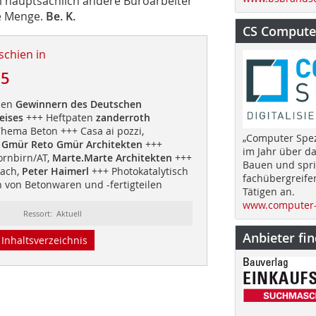
 hauptsächlich andere Büroarbeiter
ze Menge.
Be. K.
CS Computer
schien in
15
den
Gewinnern des Deutschen
eises
+++ Heftpaten
zanderroth
ema Beton +++ Casa ai pozzi,
„Computer Spez
a Gmür Reto Gmür Architekten
+++
im Jahr über d
ornbirn/AT,
Marte.Marte Architekten
+++
Bauen und spri
bach,
Peter Haimerl
+++ Photokatalytisch
fachübergreife
n von Betonwaren und -fertigteilen
Tätigen an.
www.computer-
Ressort: Aktuell
Anbieter fi
Inhaltsverzeichnis