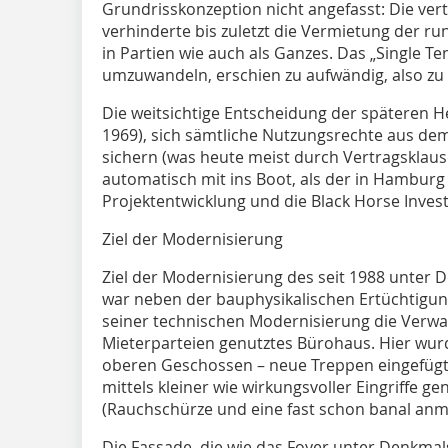
Grundrisskonzeption nicht angefasst: Die vert
verhinderte bis zuletzt die Vermietung der r
in Partien wie auch als Ganzes. Das „Single Te
umzuwandeln, erschien zu aufwändig, also zu 
Die weitsichtige Entscheidung der späteren H
1969), sich sämtliche Nutzungsrechte aus dem
sichern (was heute meist durch Vertragsklau
automatisch mit ins Boot, als der in Hambur
Projektentwicklung und die Black Horse Inves
Ziel der Modernisierung
Ziel der Modernisierung des seit 1988 unte
war neben der bauphysikalischen Ertüchtigu
seiner technischen Modernisierung die Verwa
Mieterparteien genutztes Bürohaus. Hier wur
oberen Geschossen – neue Treppen eingefügt
mittels kleiner wie wirkungsvoller Eingriffe
(Rauchschürze und eine fast schon banal anmu
Die Fassade, die wie das Foyer unter Denkmal