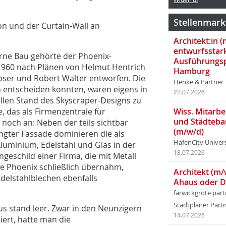
Stellenmark
ion und der Curtain-Wall an
Architekt:in 
entwurfsstar
rne Bau gehörte der Phoenix-
Ausführungsp
960 nach Plänen von Helmut Hentrich
Hamburg
Moser und Robert Walter entworfen. Die
Henke & Partner
h entscheiden konnten, waren eigens in
22.07.2026
ellen Stand des Skyscraper-Designs zu
 das als Firmenzentrale für
Wiss. Mitarbei
und Städteba
 noch an: Neben der teils sichtbar
(m/w/d)
ngter Fassade dominieren die als
HafenCity Univer
luminium, Edelstahl und Glas in der
18.07.2026
geschild einer Firma, die mit Metall
ie Phoenix schließlich übernahm,
Architekt (m/
Edelstahlblechen ebenfalls
Ahaus oder 
farwickgrote par
Stadtplaner Par
us stand leer. Zwar in den Neunzigern
14.07.2026
ert, hatte man die