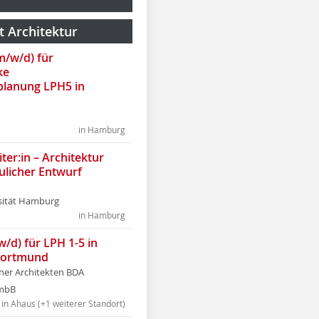
t Architektur
(m/w/d) für
ke
lanung LPH5 in
in Hamburg
ter:in – Architektur
ulicher Entwurf
sität Hamburg
in Hamburg
w/d) für LPH 1-5 in
Dortmund
tner Architekten BDA
tmbB
in Ahaus (+1 weiterer Standort)