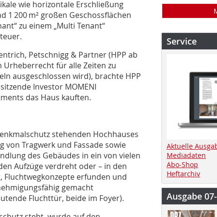
ikale wie horizontale Erschließung
und 1 200 m² großen Geschossflächen
nant“ zu einem „Multi Tenant“
teuer.
Service
entrich, Petschnigg & Partner (HPP ab
 Urheberrecht für alle Zeiten zu
seln ausgeschlossen wird), brachte HPP
g sitzende Investor MOMENI
tments das Haus kauften.
r Denkmalschutz stehenden Hochhauses
ng von Tragwerk und Fassade sowie
Aktuelle Ausga
ndlung des Gebäudes in ein von vielen
Mediadaten
Abo-Shop
den Aufzüge verdreht oder – in den
Heftarchiv
, Fluchtwegkonzepte erfunden und
 genehmigungsfähig gemacht
Ausgabe 07
tende Fluchttür, beide im Foyer).
schutz steht, wurde auf den