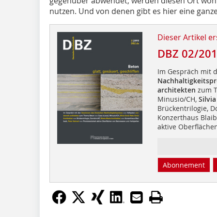
gegenüber abwendet, werden diesen Ort wohl
nutzen. Und von denen gibt es hier eine gan
Dieser Artikel er
DBZ 02/20
Im Gespräch mit 
Nachhaltigkeitspr
architekten
zum Th
Minusio/CH,
Silvi
Brückentrilogie, D
Konzerthaus Blai
aktive Oberfläche
Abonnement