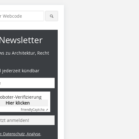
Newsletter
s zu Architektur, Recht
d jederzeit kündbar
oboter-Verifizierung
Hier klicken
Friendly
Captcha ⇗
etzt anmelden!
e: Datenschutz, Analyse,