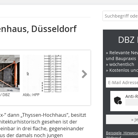
enhaus, Düsseldorf
DBZ 
» Relevante New
und Baupraxis
» wöchentlich
» Kostenlos un
 / DBZ
Abb.: HPP
Anti-R
x-“ dann „Thyssen-Hochhaus“, besitzt
» J
hitekturhistorisch gesehen ist der
inbar in drei flache, gegeneinander
Beispiele, Hinweis
aus der damals noch jungen
Widerruf