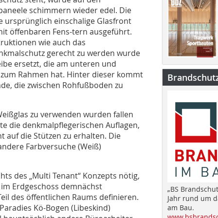
hlpaneele schimmern wieder edel. Die
 ursprünglich einschalige Glasfront
it öffenbaren Fens-tern ausgeführt.
ruktionen wie auch das
nkmalschutz gerecht zu werden wurde
eibe ersetzt, die am unteren und
 zum Rahmen hat. Hinter dieser kommt
Brandschut
ade, die zwischen Rohfußboden zu
 Weißglas zu verwenden wurden fallen
lte die denkmalpflegerischen Auflagen,
 auf die Stützen zu erhalten. Die
 andere Farbversuche (Weiß)
hts des „Multi Tenant“ Konzepts nötig,
as im Erdgeschoss demnächst
„BS Brandschut
eil des öffentlichen Raums definieren.
Jahr rund um 
Paradies Kö-Bogen (Libeskind)
am Bau.
www.bsbrandsc