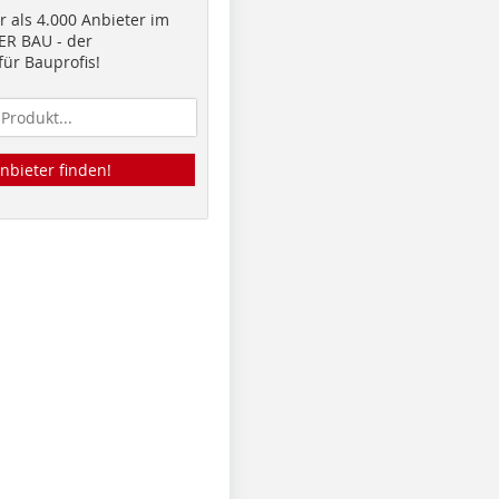
 als 4.000 Anbieter im
R BAU - der
ür Bauprofis!
nbieter finden!