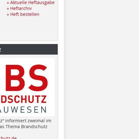
» Aktuelle Heftausgabe
» Heftarchiv
» Heft bestellen
z
z“ informiert zweimal im
das Thema Brandschutz
hutz.de