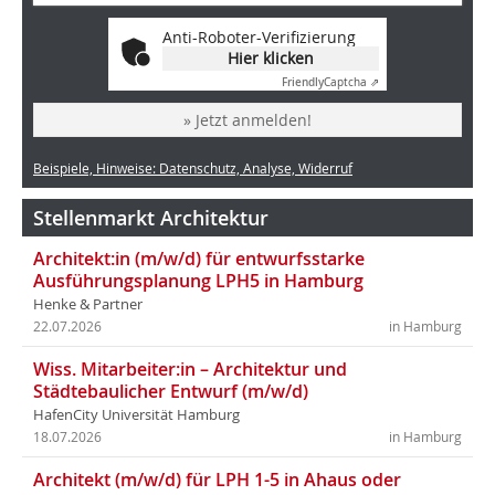
Anti-Roboter-Verifizierung
Hier klicken
Friendly
Captcha ⇗
» Jetzt anmelden!
Beispiele, Hinweise: Datenschutz, Analyse, Widerruf
Stellenmarkt Architektur
Architekt:in (m/w/d) für entwurfsstarke
Ausführungsplanung LPH5 in Hamburg
Henke & Partner
22.07.2026
in Hamburg
Wiss. Mitarbeiter:in – Architektur und
Städtebaulicher Entwurf (m/w/d)
HafenCity Universität Hamburg
18.07.2026
in Hamburg
Architekt (m/w/d) für LPH 1-5 in Ahaus oder