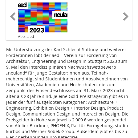
Abb.: aed
Mit Unterstützung der Karl Schlecht Stiftung und weiterer
Förder:innen lobt der aed – Verein zur Förderung von
Architektur, Engineering und ­Design in Stuttgart 2023 zum
9. Mal den interdisziplinären Nachwuchswettbewerb
„neuland“ für junge Gestalter:innen aus. Teilnah­
meberechtigt sind Student:innen und Absol­vent:innen von
Universitäten, Akademien und Hochschulen, die zum
Zeitpunkt des Einsendeschlusses am 31. März 2023 nicht
älter als 28 Jahre sind. Je eine Gold-Preisträger:in gibt es in
jeder der fünf ausgelobten Kategorien: Architecture +
Engineering, Exhibi­tion Design + Interior Design, Product
Design, Communication Design und Interaction Design. Die
Preisgelder in Höhe von jeweils 2 000 € werden gespendet
von Atelier Brückner, PHOENIX, Rat für Formgebung, studio­
kurbos und Werner Sobek Group. Außerdem gibt es bis zu
vier Aner­kennungen pro Kategorie.