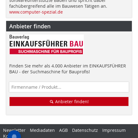
softwareunterstützte Bauen und spricht dabei
fachübergreifend alle im Bauwesen Tätigen an.
www.computer-spezial.de
Anbieter finden
Finden Sie mehr als 4.000 Anbieter im EINKAUFSFÜHRER
BAU - der Suchmaschine für Bauprofis!
Anbieter finden!
Newsletter
Mediadaten
AGB
Datenschutz
Impressum
Kontakt