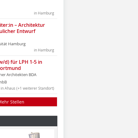
in Hamburg
ter:in – Architektur
ulicher Entwurf
sität Hamburg
in Hamburg
w/d) für LPH 1-5 in
Dortmund
tner Architekten BDA
tmbB
in Ahaus (+1 weiterer Standort)
Mehr Stellen