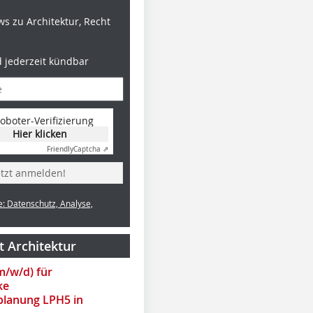
s zu Architektur, Recht
d jederzeit kündbar
oboter-Verifizierung
Hier klicken
Photo Credit: Jens Ellensohn
Photo Credit: David
Photo Cred
Sundberg/Esto
Sundberg/
Friendly
Captcha ⇗
etzt anmelden!
e: Datenschutz, Analyse,
t Architektur
(m/w/d) für
ke
lanung LPH5 in