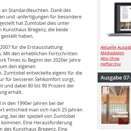
io an Standardleuchten. Dank des
en und -anfertigungen für besondere
stellt hat Zumtobel dies unter
 Kunsthaus Bregenz, die beide
gestellt haben.
2007 für die Erstausstattung
Aktuelle Ausga
Mediadaten
. Mit den erheblichen Fortschritten
Abo-Shop
ork Times zu Beginn der 2020er Jahre
Heftarchiv
, um den eigenen
 Zumtobel entwickelte eigens für die
Ausgabe 07
nur für besseren Sehkomfort sorgt,
 und dabei 80 bis 90 Prozent der
ng erhält.
n den 1990er Jahren bei der
ort entschied man sich nach 25 Jahren
ung, bei der speziell von Zumtobel
z kommen. Eine Herausforderung
n des Kunsthaus Bregenz. Eine