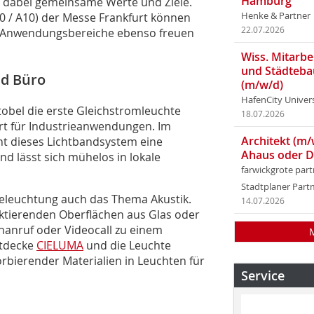
Hamburg
n dabei gemeinsame Werte und Ziele.
 / A10) der Messe Frankfurt können
Henke & Partner
22.07.2026
ne Anwendungsbereiche ebenso freuen
Wiss. Mitarbei
und Städteba
nd Büro
(m/w/d)
HafenCity Univer
obel die erste Gleichstromleuchte
18.07.2026
iert für Industrieanwendungen. Im
Architekt (m/
t dieses Lichtbandsystem eine
Ahaus oder 
nd lässt sich mühelos in lokale
farwickgrote par
Stadtplaner Par
 Beleuchtung auch das Thema Akustik.
14.07.2026
lektierenden Oberflächen aus Glas oder
nanruf oder Videocall zu einem
htdecke
CIELUMA
und die Leuchte
orbierender Materialien in Leuchten für
Service