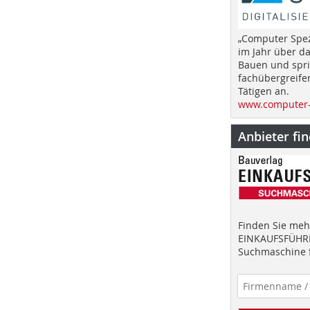
„Computer Spez
im Jahr über d
Bauen und spri
fachübergreife
Tätigen an.
www.computer-
Anbieter fi
Finden Sie mehr
EINKAUFSFÜHRE
Suchmaschine f