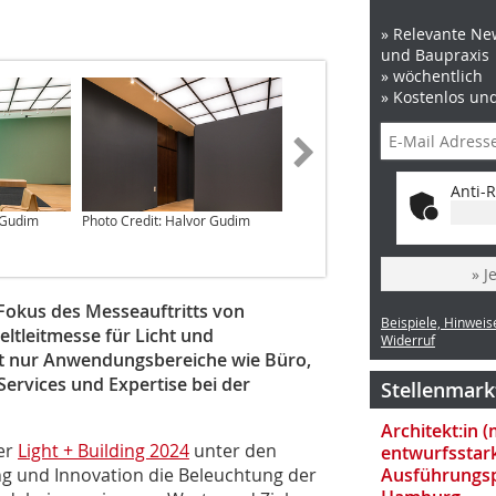
» Relevante New
und Baupraxis
» wöchentlich
» Kostenlos un
Anti-R
 Gudim
Photo Credit: Halvor Gudim
Photo Credit: Jens Ellensohn
» J
Fokus des Messeauftritts von
Beispiele, Hinweis
eltleitmesse für Licht und
Widerruf
ht nur Anwendungsbereiche wie Büro,
Services und Expertise bei der
Stellenmark
Architekt:in 
er
Light + Building 2024
unter den
entwurfsstar
ung und Innovation die Beleuchtung der
Ausführungsp