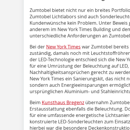
Zumtobel bietet nicht nur ein breites Portfol
Zumtobel Lichtlabors sind auch Sonderleucht
Kundenwünsche kein Problem. Unter Beweis ge
anderem im New York Times Building und dem
unterschiedliche Anforderungen an Zumtobel 
Bei der
New York Times
war Zumtobel bereits 
zuständig, damals noch mit Leuchtstoffröhren
der LED-Technologie entschied sich die New Y
für eine Umrüstung der Beleuchtung auf LED
Nachhaltigkeitsansprüchen gerecht zu werden.
New York Times ein Sanierungskit, das nicht 
sondern auch Energieeinsparungen ermöglicht
ursprünglichen Aluminium- und Stahleinrichtu
Beim
Kunsthaus Bregenz
übernahm Zumtobel i
Erstausstattung ebenfalls die Beleuchtung. D
für eine umfassende energetische Lichtsanier
konstruierte LED-Sonderleuchten zum Einsat
hierbei war die besondere Deckenkonstruktio