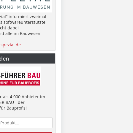
ial“ informiert zweimal
as softwareunterstützte
cht dabei
nd alle im Bauwesen
spezial.de
nden
 als 4.000 Anbieter im
R BAU - der
ür Bauprofis!