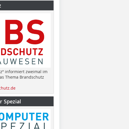
z
z“ informiert zweimal im
das Thema Brandschutz
hutz.de
 Spezial