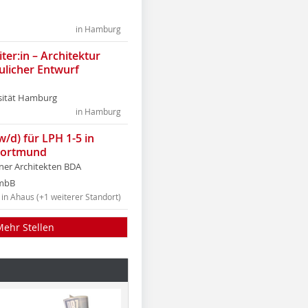
in Hamburg
ter:in – Architektur
ulicher Entwurf
sität Hamburg
in Hamburg
w/d) für LPH 1-5 in
Dortmund
tner Architekten BDA
tmbB
in Ahaus (+1 weiterer Standort)
Mehr Stellen