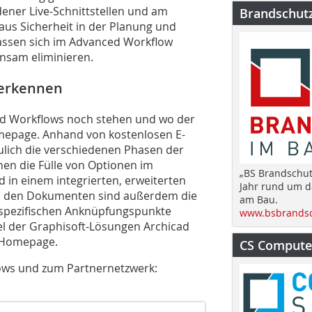
dener Live-Schnittstellen und am
Brandschut
us Sicherheit in der Planung und
assen sich im Advanced Workflow
sam eliminieren.
 erkennen
ced Workflows noch stehen und wo der
Homepage. Anhand von kostenlosen E-
ulich die verschiedenen Phasen der
en die Fülle von Optionen im
„BS Brandschut
 in einem integrierten, erweiterten
Jahr rund um 
 In den Dokumenten sind außerdem die
am Bau.
spezifischen Anknüpfungspunkte
www.bsbrandsc
l der Graphisoft-Lösungen Archicad
-Homepage.
CS Computer
ows und zum Partnernetzwerk: