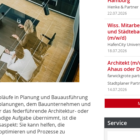
Hamburg
Henke & Partner
22.07.2026
Wiss. Mitarbei
und Städteba
(m/w/d)
HafenCity Univer
18.07.2026
Architekt (m/
Ahaus oder 
farwickgrote par
Stadtplaner Par
14.07.2026
bläufe in Planung und Bauausführung
chplanungen, dem Bauunternehmen und
 das federführende Architektur- oder
ndige Aufgabe übernimmt, ist die
Service
spekt: Sie kann helfen, die
optimieren und Prozesse zu