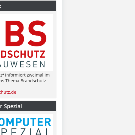
z
z“ informiert zweimal im
das Thema Brandschutz
hutz.de
 Spezial