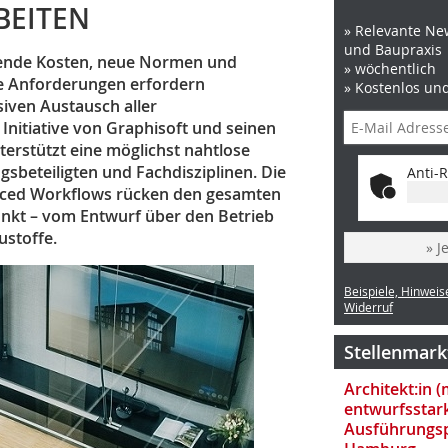
BEITEN
» Relevante New
und Baupraxis
gende Kosten, neue Normen und
» wöchentlich
e Anforderungen erfordern
» Kostenlos un
iven Austausch aller
Initiative von Graphisoft und seinen
erstützt eine möglichst nahtlose
s­beteiligten und Fachdisziplinen. Die
Anti-R
anced Workflows rücken den gesamten
unkt – vom Entwurf über den Betrieb
ustoffe.
» J
Beispiele, Hinweis
Widerruf
Stellenmark
Architekt:in 
entwurfsstar
Ausführungsp