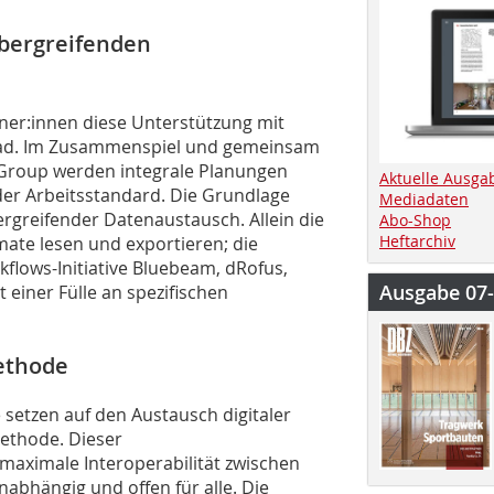
bergreifenden
aner:innen diese Unterstützung mit
cad. Im Zusammenspiel und gemeinsam
Group werden integrale Planungen
Aktuelle Ausga
der Arbeitsstandard. Die Grundlage
Mediadaten
ergreifender Datenaustausch. Allein die
Abo-Shop
Heftarchiv
mate lesen und exportieren; die
lows-Initiative Bluebeam, dRofus,
Ausgabe 07
 einer Fülle an spezifischen
ethode
 setzen auf den Austausch digitaler
ethode. Dieser
aximale Interoperabilität zwischen
nabhängig und offen für alle. Die