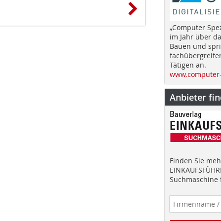
„Computer Spez
im Jahr über d
Bauen und spri
fachübergreife
Tätigen an.
www.computer-
Anbieter fi
Finden Sie mehr
EINKAUFSFÜHRE
Suchmaschine f