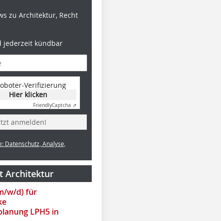
s zu Architektur, Recht
d jederzeit kündbar
oboter-Verifizierung
Hier klicken
Friendly
Captcha ⇗
etzt anmelden!
e: Datenschutz, Analyse,
t Architektur
(m/w/d) für
ke
lanung LPH5 in