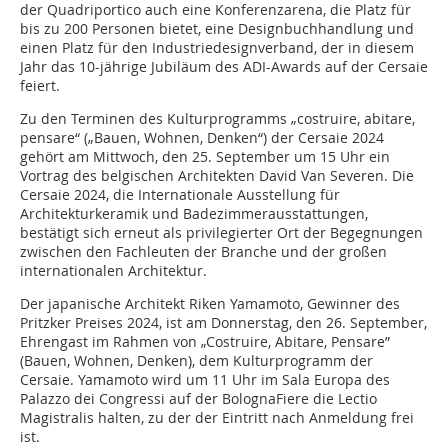
der Quadriportico auch eine Konferenzarena, die Platz für
bis zu 200 Personen bietet, eine Designbuchhandlung und
einen Platz für den Industriedesignverband, der in diesem
Jahr das 10-jährige Jubiläum des ADI-Awards auf der Cersaie
feiert.
Zu den Terminen des Kulturprogramms „costruire, abitare,
pensare“ („Bauen, Wohnen, Denken“) der Cersaie 2024
gehört am Mittwoch, den 25. September um 15 Uhr ein
Vortrag des belgischen Architekten David Van Severen. Die
Cersaie 2024, die Internationale Ausstellung für
Architekturkeramik und Badezimmerausstattungen,
bestätigt sich erneut als privilegierter Ort der Begegnungen
zwischen den Fachleuten der Branche und der großen
internationalen Architektur.
Der japanische Architekt Riken Yamamoto, Gewinner des
Pritzker Preises 2024, ist am Donnerstag, den 26. September,
Ehrengast im Rahmen von „Costruire, Abitare, Pensare”
(Bauen, Wohnen, Denken), dem Kulturprogramm der
Cersaie. Yamamoto wird um 11 Uhr im Sala Europa des
Palazzo dei Congressi auf der BolognaFiere die Lectio
Magistralis halten, zu der der Eintritt nach Anmeldung frei
ist.