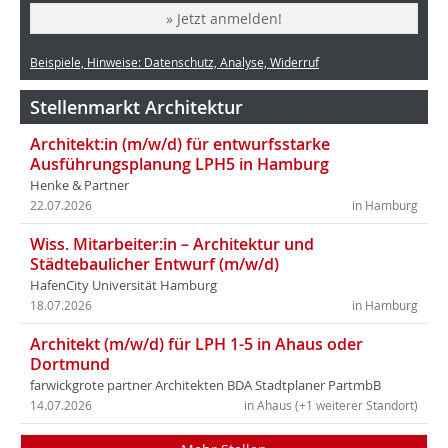
» Jetzt anmelden!
Beispiele, Hinweise: Datenschutz, Analyse, Widerruf
Stellenmarkt Architektur
Architekt:in (m/w/d) für entwurfsstarke
Ausführungsplanung LPH5 in Hamburg
Henke & Partner
22.07.2026
in Hamburg
Wiss. Mitarbeiter:in – Architektur und
Städtebaulicher Entwurf (m/w/d)
HafenCity Universität Hamburg
18.07.2026
in Hamburg
Architekt (m/w/d) für LPH 1-5 in Ahaus oder
Dortmund
farwickgrote partner Architekten BDA Stadtplaner PartmbB
14.07.2026
in Ahaus (+1 weiterer Standort)