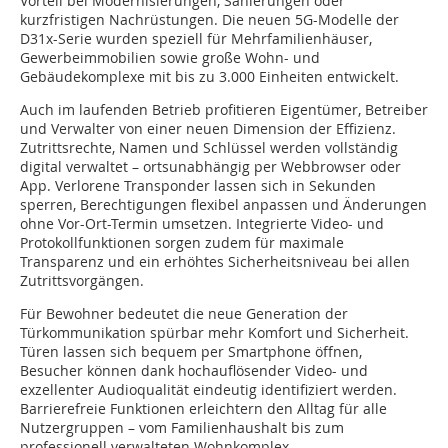
Vorteil bei Modernisierungen, Sanierungen oder
kurzfristigen Nachrüstungen. Die neuen 5G-Modelle der
D31x-Serie wurden speziell für Mehrfamilienhäuser,
Gewerbeimmobilien sowie große Wohn- und
Gebäudekomplexe mit bis zu 3.000 Einheiten entwickelt.
Auch im laufenden Betrieb profitieren Eigentümer, Betreiber
und Verwalter von einer neuen Dimension der Effizienz.
Zutrittsrechte, Namen und Schlüssel werden vollständig
digital verwaltet – ortsunabhängig per Webbrowser oder
App. Verlorene Transponder lassen sich in Sekunden
sperren, Berechtigungen flexibel anpassen und Änderungen
ohne Vor-Ort-Termin umsetzen. Integrierte Video- und
Protokollfunktionen sorgen zudem für maximale
Transparenz und ein erhöhtes Sicherheitsniveau bei allen
Zutrittsvorgängen.
Für Bewohner bedeutet die neue Generation der
Türkommunikation spürbar mehr Komfort und Sicherheit.
Türen lassen sich bequem per Smartphone öffnen,
Besucher können dank hochauflösender Video- und
exzellenter Audioqualität eindeutig identifiziert werden.
Barrierefreie Funktionen erleichtern den Alltag für alle
Nutzergruppen – vom Familienhaushalt bis zum
professionell verwalteten Wohnkomplex.