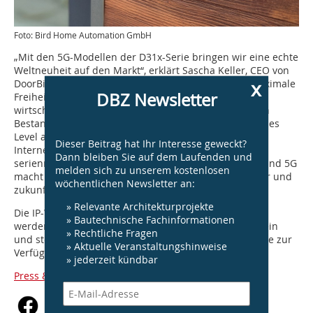
Foto: Bird Home Automation GmbH
„Mit den 5G-Modellen der D31x-Serie bringen wir eine echte
Weltneuheit auf den Markt“, erklärt Sascha Keller, CEO von
x
DoorBird. „Unsere Partner und Kunden gewinnen maximale
DBZ Newsletter
Freiheit bei Installation und Verwaltung sowie eine
wirtschaftlich attraktive Lösung zur Digitalisierung von
Bestandsgebäuden. Gleichzeitig erreichen wir ein neues
Level an Ausfallsicherheit. Ob 5G als primäre
Dieser Beitrag hat Ihr Interesse geweckt?
Internetverbindung oder als intelligentes Backup: Die
Dann bleiben Sie auf dem Laufenden und
serienmäßige Kombination aus Power-over-Ethernet und 5G
melden sich zu unserem kostenlosen
macht Türkommunikation zuverlässiger, unabhängiger und
wöchentlichen Newsletter an:
zukunftssicher.“
» Relevante Architekturprojekte
Die IP-Video-Türstationen D31TDV 5G und D31TDH 5G
» Bautechnische Fachinformationen
werden im Laufe des Jahres 2026 regulär verfügbar sein
» Rechtliche Fragen
und stehen bereits heute für ausgewählte Pilotprojekte zur
» Aktuelle Veranstaltungshinweise
Verfügung.
» jederzeit kündbar
Press & Media