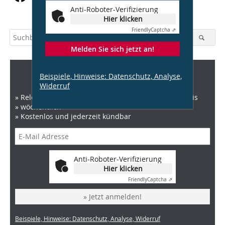
Anti-Roboter-Verifizierung
Hier klicken
Friendly
Captcha ⇗
Melden Sie sich jetzt an!
DBZ Newsletter
Beispiele, Hinweise: Datenschutz, Analyse,
Widerruf
» Relevante News zu Architektur, Recht und Baupraxis
» wöchentlich
» Kostenlos und jederzeit kündbar
Anti-Roboter-Verifizierung
Hier klicken
Friendly
Captcha ⇗
» Jetzt anmelden!
Beispiele, Hinweise: Datenschutz, Analyse, Widerruf