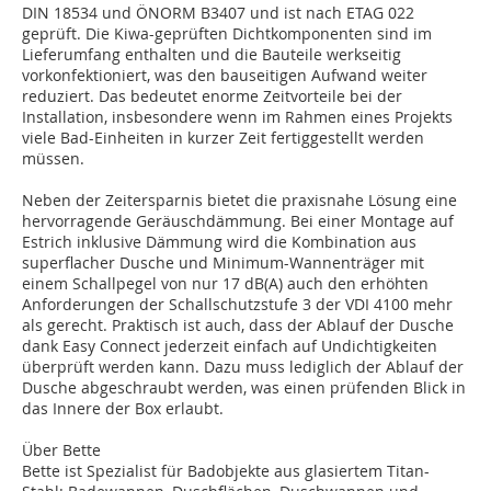
DIN 18534 und ÖNORM B3407 und ist nach ETAG 022
geprüft. Die Kiwa-geprüften Dichtkomponenten sind im
Lieferumfang enthalten und die Bauteile werkseitig
vorkonfektioniert, was den bauseitigen Aufwand weiter
reduziert. Das bedeutet enorme Zeitvorteile bei der
Installation, insbesondere wenn im Rahmen eines Projekts
viele Bad-Einheiten in kurzer Zeit fertiggestellt werden
müssen.
Neben der Zeitersparnis bietet die praxisnahe Lösung eine
hervorragende Geräuschdämmung. Bei einer Montage auf
Estrich inklusive Dämmung wird die Kombination aus
superflacher Dusche und Minimum-Wannenträger mit
einem Schallpegel von nur 17 dB(A) auch den erhöhten
Anforderungen der Schallschutzstufe 3 der VDI 4100 mehr
als gerecht. Praktisch ist auch, dass der Ablauf der Dusche
dank Easy Connect jederzeit einfach auf Undichtigkeiten
überprüft werden kann. Dazu muss lediglich der Ablauf der
Dusche abgeschraubt werden, was einen prüfenden Blick in
das Innere der Box erlaubt.
Über Bette
Bette ist Spezialist für Badobjekte aus glasiertem Titan-