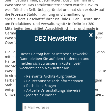
Stahl: Badewannen, Duschflächen, Duschwannen und
Waschtische. Das Familienunternehmen wurde 1952 im
westfälischen Delbrück gegründet und hat sich exklusiv auf
die Prozesse Stahlumformung und Emaillierung
spezialisiert. Geschäftsführer ist Thilo C. Pahl. Heute sind
am Produktions- und Verwaltungssitz in Delbrück 380
Mitarbeiter beschäftigt. Ausschließlich hier und made in
x
Germany werden mehr als 600 verschiedene Wannen- und
DBZ Newsletter
Waschtischmodelle in einer großen Auswahl an möglichen
Oberflächenfarben hergestellt.
Die Bette-Fertigung verbindet Hightech-Industrieproduktion
Dieser Beitrag hat Ihr Interesse geweckt?
mit maßgeschneiderter Manufakturarbeit: Mehr als die
Dann bleiben Sie auf dem Laufenden und
Hälfte der Produkte werden heute auf Kundenwunsch
melden sich zu unserem kostenlosen
individualisiert. Aus den natürlichen Rohstoffen Glas,
wöchentlichen Newsletter an:
Wasser und Stahl entstehen hochwertige Produkte, die Bette
in einer großen Vielfalt an Formen, Abmessungen und
» Relevante Architekturprojekte
Farben anbietet – und mit der BetteGlasur zu langlebigem
» Bautechnische Fachinformationen
Stahl/Email veredelt. Das gesamte Bette-Sortiment ist
» Rechtliche Fragen
entsprechend der material- und sortimentsspezifischen
» Aktuelle Veranstaltungshinweise
Umwelt-Produkt-Deklaration EPD nach ISO 14025 verifiziert.
» jederzeit kündbar