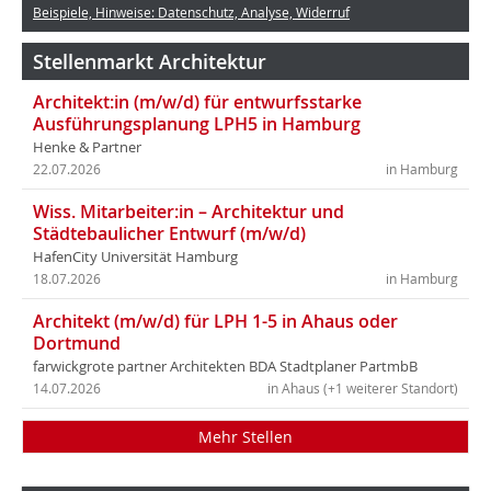
Beispiele, Hinweise: Datenschutz, Analyse, Widerruf
Stellenmarkt Architektur
Architekt:in (m/w/d) für entwurfsstarke
Ausführungsplanung LPH5 in Hamburg
Henke & Partner
22.07.2026
in Hamburg
Wiss. Mitarbeiter:in – Architektur und
Städtebaulicher Entwurf (m/w/d)
HafenCity Universität Hamburg
18.07.2026
in Hamburg
Architekt (m/w/d) für LPH 1-5 in Ahaus oder
Dortmund
farwickgrote partner Architekten BDA Stadtplaner PartmbB
14.07.2026
in Ahaus (+1 weiterer Standort)
Mehr Stellen