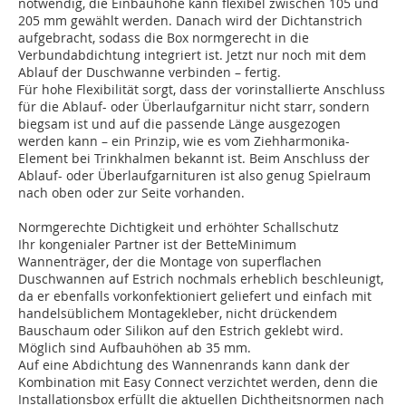
notwendig, die Einbauhöhe kann flexibel zwischen 105 und
205 mm gewählt werden. Danach wird der Dichtanstrich
aufgebracht, sodass die Box normgerecht in die
Verbundabdichtung integriert ist. Jetzt nur noch mit dem
Ablauf der Duschwanne verbinden – fertig.
Für hohe Flexibilität sorgt, dass der vorinstallierte Anschluss
für die Ablauf- oder Überlaufgarnitur nicht starr, sondern
biegsam ist und auf die passende Länge ausgezogen
werden kann – ein Prinzip, wie es vom Ziehharmonika-
Element bei Trinkhalmen bekannt ist. Beim Anschluss der
Ablauf- oder Überlaufgarnituren ist also genug Spielraum
nach oben oder zur Seite vorhanden.
Normgerechte Dichtigkeit und erhöhter Schallschutz
Ihr kongenialer Partner ist der BetteMinimum
Wannenträger, der die Montage von superflachen
Duschwannen auf Estrich nochmals erheblich beschleunigt,
da er ebenfalls vorkonfektioniert geliefert und einfach mit
handelsüblichem Montagekleber, nicht drückendem
Bauschaum oder Silikon auf den Estrich geklebt wird.
Möglich sind Aufbauhöhen ab 35 mm.
Auf eine Abdichtung des Wannenrands kann dank der
Kombination mit Easy Connect verzichtet werden, denn die
Installationsbox erfüllt die aktuellen Dichtheitsnormen nach