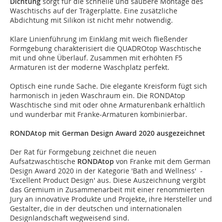
Dichtung
sorgt für die schnelle und saubere Montage des
Waschtischs auf der Trägerplatte. Eine zusätzliche
Abdichtung mit Silikon ist nicht mehr notwendig.
Klare Linienführung im Einklang mit weich fließender
Formgebung charakterisiert die QUADROtop Waschtische
mit und ohne Überlauf. Zusammen mit erhöhten F5
Armaturen ist der moderne Waschplatz perfekt.
Optisch eine runde Sache. Die elegante Kreisform fügt sich
harmonisch in jeden Waschraum ein. Die RONDAtop
Waschtische sind mit oder ohne Armaturenbank erhältlich
und wunderbar mit Franke-Armaturen kombinierbar.
RONDAtop mit German Design Award 2020 ausgezeichnet
Der Rat für Formgebung zeichnet die neuen
Aufsatzwaschtische
RONDAtop
von Franke mit dem German
Design Award 2020 in der Kategorie 'Bath and Wellness' -
'Excellent Product Design' aus. Diese Auszeichnung vergibt
das Gremium in Zusammenarbeit mit einer renommierten
Jury an innovative Produkte und Projekte, ihre Hersteller und
Gestalter, die in der deutschen und internationalen
Designlandschaft wegweisend sind.