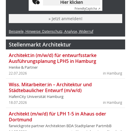
Hier klicken
Friendly
Captcha ⇗
» Jetzt anmelden!
Beispiele, Hinweise: Datenschutz, Analyse, Widerruf
Stellenmarkt Architektur
Architekt:in (m/w/d) für entwurfsstarke
Ausführungsplanung LPH5 in Hamburg
Henke & Partner
22.07.2026
in Hamburg
Wiss. Mitarbeiter:in – Architektur und
Städtebaulicher Entwurf (m/w/d)
HafenCity Universität Hamburg
18.07.2026
in Hamburg
Architekt (m/w/d) für LPH 1-5 in Ahaus oder
Dortmund
farwickgrote partner Architekten BDA Stadtplaner PartmbB