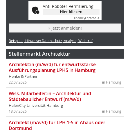
Anti-Roboter-Verifizierung
Hier klicken
Friendly
Captcha ⇗
» Jetzt anmelden!
Beispiele, Hinweise: Datenschutz, Analyse, Widerruf
Stellenmarkt Architektur
Architekt:in (m/w/d) für entwurfsstarke
Ausführungsplanung LPH5 in Hamburg
Henke & Partner
22.07.2026
in Hamburg
Wiss. Mitarbeiter:in – Architektur und
Städtebaulicher Entwurf (m/w/d)
HafenCity Universität Hamburg
18.07.2026
in Hamburg
Architekt (m/w/d) für LPH 1-5 in Ahaus oder
Dortmund