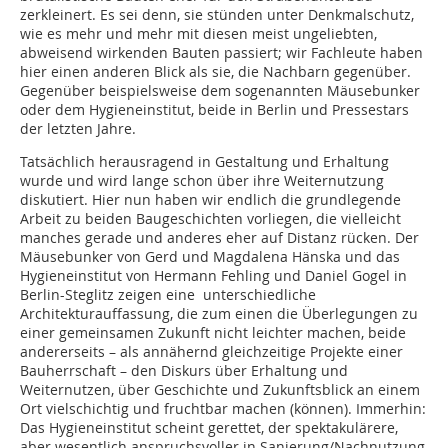
zerkleinert. Es sei denn, sie stünden unter Denkmalschutz,
wie es mehr und mehr mit diesen meist ungeliebten,
abweisend wirkenden Bauten passiert; wir Fachleute haben
hier einen anderen Blick als sie, die Nachbarn gegenüber.
Gegenüber beispielsweise dem sogenannten Mäusebunker
oder dem Hygieneinstitut, beide in Berlin und Pressestars
der letzten Jahre.
Tatsächlich herausragend in Gestaltung und Erhaltung
wurde und wird lange schon über ihre Weiternutzung
diskutiert. Hier nun haben wir endlich die grundlegende
Arbeit zu beiden Baugeschichten vorliegen, die vielleicht
manches gerade und anderes eher auf Distanz rücken. Der
Mäusebunker von Gerd und Magdalena Hänska und das
Hygieneinstitut von Hermann Fehling und Daniel Gogel in
Berlin-Steglitz zeigen eine unterschiedliche
Architekturauffassung, die zum einen die Überlegungen zu
einer gemeinsamen Zukunft nicht leichter machen, beide
andererseits – als annähernd gleichzeitige Projekte einer
Bauherrschaft – den Diskurs über Erhaltung und
Weiternutzen, über Geschichte und Zukunftsblick an einem
Ort vielschichtig und fruchtbar machen (können). Immerhin:
Das Hygieneinstitut scheint gerettet, der spektakulärere,
aber wesentlich anspruchsvoller in Sanierung/Nachnutzung