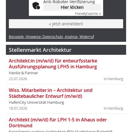
Anti-Roboter-Verifizierung
Hier klicken
Friendly
Captcha ⇗
» Jetzt anmelden!
Beispiele, Hinweise: Datenschutz, Analyse, Widerruf
Stellenmarkt Architektur
Architekt:in (m/w/d) für entwurfsstarke
Ausführungsplanung LPH5 in Hamburg
Henke & Partner
22.07.2026
in Hamburg
Wiss. Mitarbeiter:in – Architektur und
Städtebaulicher Entwurf (m/w/d)
HafenCity Universität Hamburg
18.07.2026
in Hamburg
Architekt (m/w/d) für LPH 1-5 in Ahaus oder
Dortmund
farwickgrote partner Architekten BDA Stadtplaner PartmbB