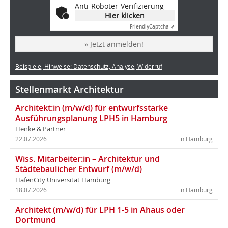
Anti-Roboter-Verifizierung
Hier klicken
Friendly
Captcha ⇗
» Jetzt anmelden!
Beispiele, Hinweise: Datenschutz, Analyse, Widerruf
Stellenmarkt Architektur
Architekt:in (m/w/d) für entwurfsstarke
Ausführungsplanung LPH5 in Hamburg
Henke & Partner
22.07.2026
in Hamburg
Wiss. Mitarbeiter:in – Architektur und
Städtebaulicher Entwurf (m/w/d)
HafenCity Universität Hamburg
18.07.2026
in Hamburg
Architekt (m/w/d) für LPH 1-5 in Ahaus oder
Dortmund