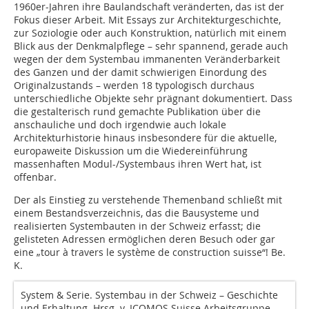
1960er-Jahren ihre Baulandschaft veränderten, das ist der
Fokus dieser Arbeit. Mit Essays zur Architekturgeschichte,
zur Soziologie oder auch Konstruktion, natürlich mit einem
Blick aus der Denkmalpflege – sehr spannend, gerade auch
wegen der dem Systembau immanenten Veränderbarkeit
des Ganzen und der damit schwierigen Einordung des
Originalzustands – werden 18 typologisch durchaus
unterschiedliche Objekte sehr prägnant dokumentiert. Dass
die gestalterisch rund gemachte Publikation über die
anschauliche und doch irgendwie auch lokale
Architekturhistorie hinaus insbesondere für die aktuelle,
europaweite Diskussion um die Wiedereinführung
massenhaften Modul-/Systembaus ihren Wert hat, ist
offenbar.
Der als Einstieg zu verstehende Themenband schließt mit
einem Bestandsverzeichnis, das die Bausysteme und
realisierten Systembauten in der Schweiz erfasst; die
gelisteten Adressen ermöglichen deren Besuch oder gar
eine „tour à travers le système de construction suisse“! Be.
K.
System & Serie. Systembau in der Schweiz – Geschichte
und Erhaltung. Hrsg. v. ICOMOS Suisse Arbeitsgruppe