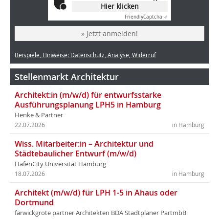
Hier klicken
Friendly
Captcha ⇗
» Jetzt anmelden!
Beispiele, Hinweise: Datenschutz, Analyse, Widerruf
Stellenmarkt Architektur
Architekt:in (m/w/d) für entwurfsstarke
Ausführungsplanung LPH5 in Hamburg
Henke & Partner
22.07.2026
in Hamburg
Wiss. Mitarbeiter:in – Architektur und
Städtebaulicher Entwurf (m/w/d)
HafenCity Universität Hamburg
18.07.2026
in Hamburg
Architekt (m/w/d) für LPH 1-5 in Ahaus oder
Dortmund
farwickgrote partner Architekten BDA Stadtplaner PartmbB