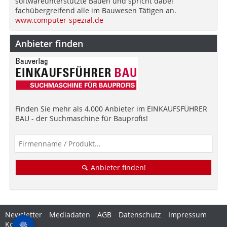
softwareunterstützte Bauen und spricht dabei
fachübergreifend alle im Bauwesen Tätigen an.
www.computer-spezial.de
Anbieter finden
Finden Sie mehr als 4.000 Anbieter im EINKAUFSFÜHRER
BAU - der Suchmaschine für Bauprofis!
Anbieter finden!
Newsletter
Mediadaten
AGB
Datenschutz
Impressum
Kontakt