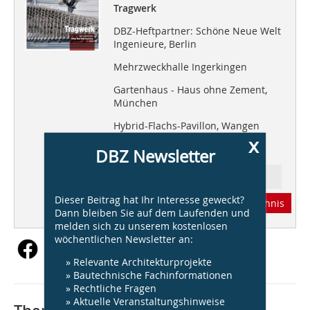
Tragwerk
DBZ-Heftpartner: Schöne Neue Welt
Ingenieure, Berlin
Mehrzweckhalle Ingerkingen
Gartenhaus - Haus ohne Zement,
München
Hybrid-Flachs-Pavillon, Wangen
x
Lumber 4, Kristiansand/NO
DBZ Newsletter
Ressort: Standpunkt
Dieser Beitrag hat Ihr Interesse geweckt?
Abonnement
Inhaltsverzeichnis
Dann bleiben Sie auf dem Laufenden und
melden sich zu unserem kostenlosen
wöchentlichen Newsletter an:
» Relevante Architekturprojekte
» Bautechnische Fachinformationen
» Rechtliche Fragen
» Aktuelle Veranstaltungshinweise