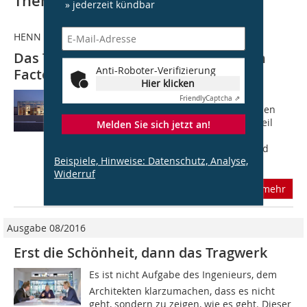
Thematisch passende Artikel:
» jederzeit kündbar
HENN Architekten
Das Tragwerk der Brunner Innovation
Anti-Roboter-Verifizierung
Factory in Rheinau
Hier klicken
Vielfältige Blickbeziehungen Der
Friendly
Captcha ⇗
lichtdurchflutete Bau verfügt über einen
großen eingeschossigen Produktionsteil
Melden Sie sich jetzt an!
sowie einem zweigeschossigen Teil,
bestehend aus Betriebsrestaurant und
Beispiele, Hinweise: Datenschutz, Analyse,
den...
Widerruf
mehr
Ausgabe 08/2016
Erst die Schönheit, dann das Tragwerk
Es ist nicht Aufgabe des Ingenieurs, dem
Architekten klarzumachen, dass es nicht
geht, sondern zu zeigen, wie es geht. Dieser