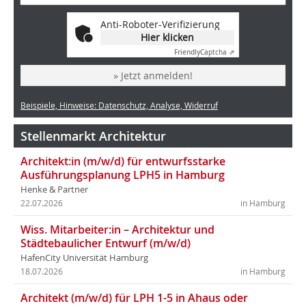
Anti-Roboter-Verifizierung
Hier klicken
Friendly
Captcha ⇗
» Jetzt anmelden!
Beispiele, Hinweise: Datenschutz, Analyse, Widerruf
Stellenmarkt Architektur
Architekt:in (m/w/d) für entwurfsstarke
Ausführungsplanung LPH5 in Hamburg
Henke & Partner
22.07.2026
in Hamburg
Wiss. Mitarbeiter:in – Architektur und
Städtebaulicher Entwurf (m/w/d)
HafenCity Universität Hamburg
18.07.2026
in Hamburg
Architekt (m/w/d) für LPH 1-5 in Ahaus oder