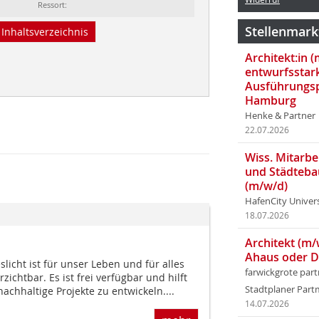
Ressort:
Stellenmark
Inhaltsverzeichnis
Architekt:in 
entwurfsstar
Ausführungsp
Hamburg
Henke & Partner
22.07.2026
Wiss. Mitarbei
und Städteba
(m/w/d)
HafenCity Univer
18.07.2026
Architekt (m/
Ahaus oder 
eslicht ist für unser Leben und für alles
farwickgrote par
ichtbar. Es ist frei verfügbar und hilft
Stadtplaner Par
 nachhaltige Projekte zu entwickeln....
14.07.2026