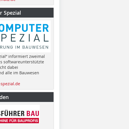
 Spezial
ial“ informiert zweimal
as softwareunterstützte
cht dabei
nd alle im Bauwesen
spezial.de
nden