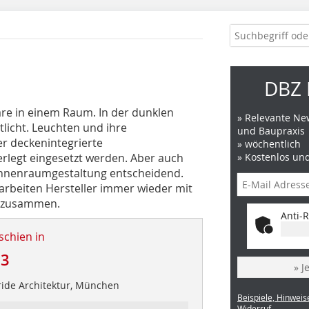
DBZ 
re in einem Raum. In der dunklen
» Relevante New
tlicht. Leuchten und ihre
und Baupraxis
er deckenintegrierte
» wöchentlich
rlegt eingesetzt werden. Aber auch
» Kostenlos un
 Innenraumgestaltung entscheidend.
arbeiten Hersteller immer wieder mit
n zusammen.
Anti-R
schien in
23
» J
uride Architektur, München
Beispiele, Hinweis
Widerruf