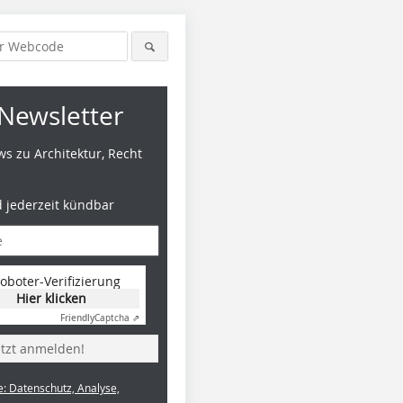
Newsletter
s zu Architektur, Recht
d jederzeit kündbar
oboter-Verifizierung
Hier klicken
Friendly
Captcha ⇗
etzt anmelden!
e: Datenschutz, Analyse,