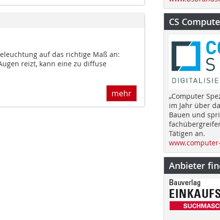
CS Computer
Beleuchtung auf das richtige Maß an:
ugen reizt, kann eine zu diffuse
mehr
„Computer Spez
im Jahr über d
Bauen und spri
fachübergreife
Tätigen an.
www.computer-
Anbieter fi