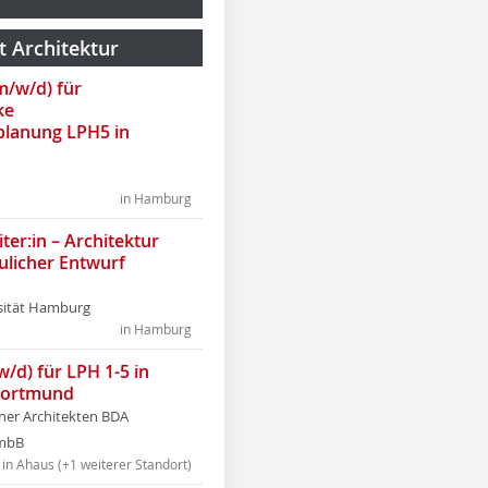
t Architektur
(m/w/d) für
ke
lanung LPH5 in
in Hamburg
ter:in – Architektur
ulicher Entwurf
sität Hamburg
in Hamburg
w/d) für LPH 1-5 in
Dortmund
tner Architekten BDA
tmbB
in Ahaus (+1 weiterer Standort)