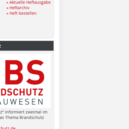
» Aktuelle Heftausgabe
» Heftarchiv
» Heft bestellen
z
z“ informiert zweimal im
das Thema Brandschutz
hutz.de