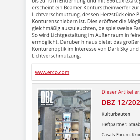
bis zu 10 m Entfernung und mit 866 Lux exakt 
erscheint ein Beamer Konturscheinwerfer zu
Lichtverschmutzung, dessen Herzstück eine Pr
Konturenschiebern ist. Dies eröffnet die Mögli
gleichmäßig auszuleuchten, beispielsweise F
So wird Lichtgestaltung im Außenraum in fei
ermöglicht. Darüber hinaus bietet das größe
Konturenoptik im Interesse von Dark Sky un
Lichtverschmutzung.
www.erco.com
Dieser Artikel er
DBZ 12/20
Kulturbauten
Heftpartner: Staab
Casals Forum, Kr