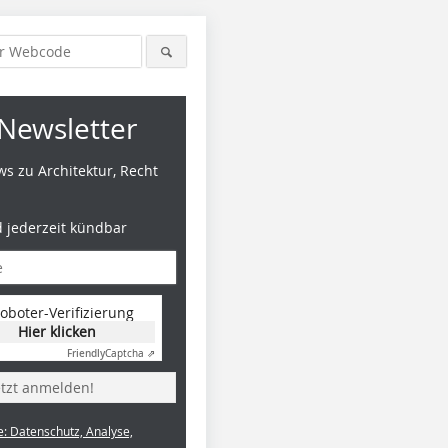
Newsletter
s zu Architektur, Recht
d jederzeit kündbar
oboter-Verifizierung
Hier klicken
Friendly
Captcha ⇗
etzt anmelden!
e: Datenschutz, Analyse,