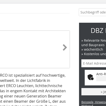
DBZ 
» Relevante New
und Baupraxis
» wöchentlich
» Kostenlos un
Anti-R
O ist spezialisiert auf hochwertige,
ltweit. In der Lichtfabrik in
iert ERCO Leuchten, lichttechnische
 das in engem Kontakt mit Architekten
» J
ung einer neuen Generation Beamer
nt einen Beamer der Größe L, der aus
Beispiele, Hinweis
Widerruf