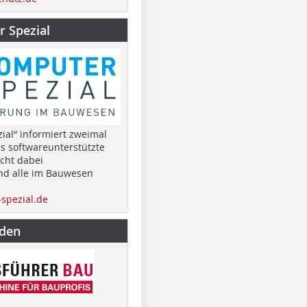
 Spezial
ial“ informiert zweimal
as softwareunterstützte
cht dabei
nd alle im Bauwesen
spezial.de
nden