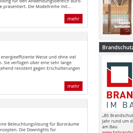
ilding für den Anwendungsbereich Büro-
präsentiert. Die Modellreihe mit...
mehr
Brandschut
f energieeffiziente Weise und ohne viel
 Sie verfügen über eine sehr lange
gehend resistent gegen Erschütterungen
mehr
„BS Brandschut
Jahr rund um 
t eine Beleuchtungslösung für Büro­räume
am Bau.
onzepten. Die Downlights für
www.bsbrandsc