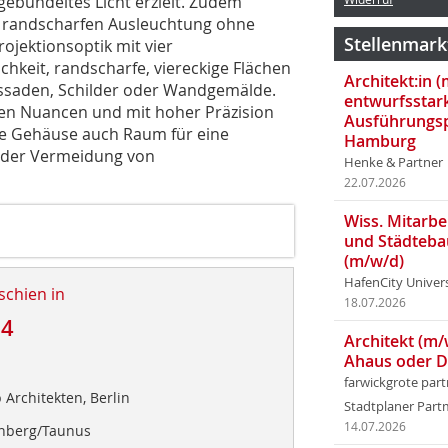
gebündeltes Licht erzielt. Zudem
r randscharfen Ausleuchtung ohne
Stellenmark
ojektionsoptik mit vier
chkeit, randscharfe, viereckige Flächen
Architekt:in 
assaden, Schilder oder Wandgemälde.
entwurfsstar
nen Nuancen und mit hoher Präzision
Ausführungsp
re Gehäuse auch Raum für eine
Hamburg
d der Vermeidung von
Henke & Partner
22.07.2026
Wiss. Mitarbei
und Städteba
(m/w/d)
HafenCity Univer
schien in
18.07.2026
24
Architekt (m/
Ahaus oder 
farwickgrote par
 Architekten, Berlin
Stadtplaner Par
14.07.2026
onberg/Taunus