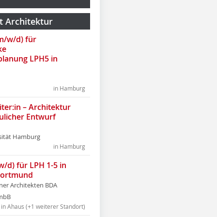
t Architektur
(m/w/d) für
ke
lanung LPH5 in
in Hamburg
ter:in – Architektur
ulicher Entwurf
sität Hamburg
in Hamburg
w/d) für LPH 1-5 in
Dortmund
tner Architekten BDA
tmbB
in Ahaus (+1 weiterer Standort)