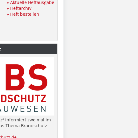
» Aktuelle Heftausgabe
» Heftarchiv
» Heft bestellen
z
z“ informiert zweimal im
das Thema Brandschutz
hutz.de