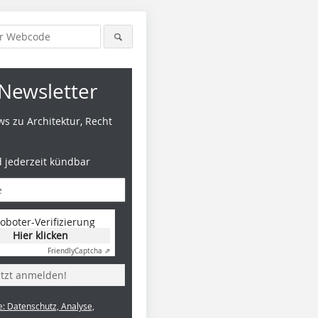
Newsletter
s zu Architektur, Recht
d jederzeit kündbar
oboter-Verifizierung
Hier klicken
Friendly
Captcha ⇗
etzt anmelden!
e: Datenschutz, Analyse,