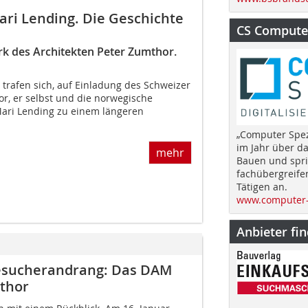
ri Lending. Die Geschichte
CS Computer
rk des Architekten Peter Zumthor.
trafen sich, auf Einladung des Schweizer
r, er selbst und die norwegische
 Mari Lending zu einem längeren
„Computer Spez
im Jahr über d
mehr
Bauen und spri
fachübergreife
Tätigen an.
www.computer-
Anbieter fi
Besucherandrang: Das DAM
mthor