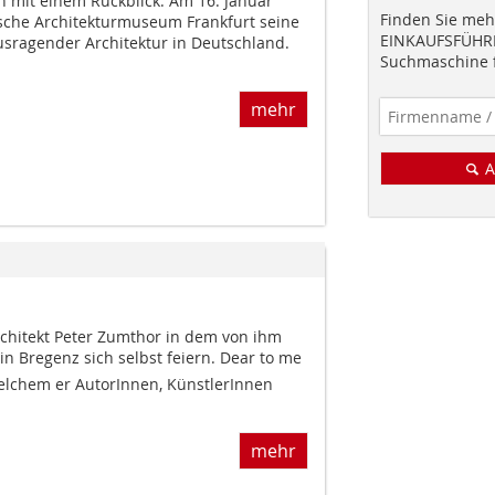
n mit einem Rückblick. Am 16. Januar
Finden Sie mehr
sche Architekturmuseum Frankfurt seine
EINKAUFSFÜHRE
usragender Architektur in Deutschland.
Suchmaschine f
mehr
A
rchitekt Peter Zumthor in dem von ihm
 Bregenz sich selbst feiern. Dear to me
elchem er Autor­Innen, KünstlerInnen
mehr