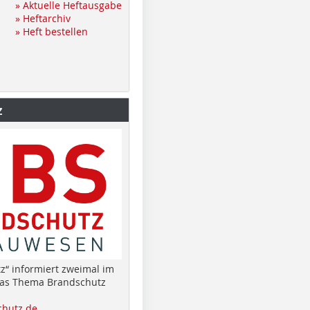
» Aktuelle Heftausgabe
» Heftarchiv
» Heft bestellen
z
z“ informiert zweimal im
das Thema Brandschutz
hutz.de