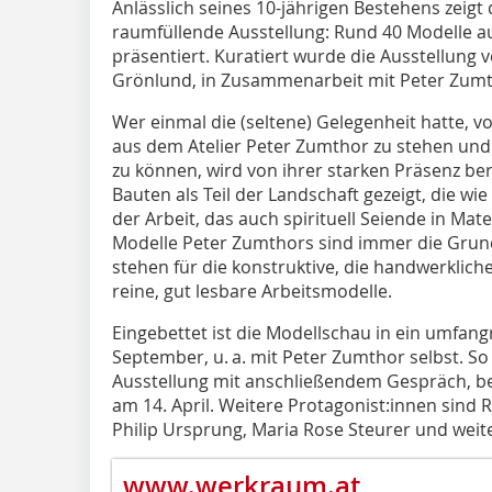
Anlässlich seines 10-jährigen Bestehens zeig
raumfüllende Ausstellung: Rund 40 Modelle a
präsentiert. Kuratiert wurde die Ausstellung 
Grönlund, in Zusammenarbeit mit Peter Zumt
Wer einmal die (seltene) Gelegenheit hatte, 
aus dem Atelier Peter Zumthor zu stehen und
zu können, wird von ihrer starken Präsenz be
Bauten als Teil der Landschaft gezeigt, die w
der Arbeit, das auch spirituell Seiende in Mat
Modelle Peter Zumthors sind immer die Grund
stehen für die konstruktive, die handwerklic
reine, gut lesbare Arbeitsmodelle.
Eingebettet ist die Modellschau in ein umf
September, u. a. mit Peter Zumthor selbst. S
Ausstellung mit anschließendem Gespräch, be
am 14. April. Weitere Protagonist:innen sind 
Philip Ursprung, Maria Rose Steurer und weite
www.werkraum.at