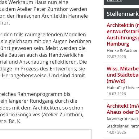
t das Werkraum Haus nun eine
us dem Atelier Peter Zumthor werden
Stellenmark
von der finnischen Architektin Hannele
hor.
Architekt:in 
entwurfsstar
vor den teils raumgreifenden Modellen
Ausführungsp
 sie gleichsam mit den Augen berühren
Hamburg
rührt gewesen sein. Meist werden die
Henke & Partner
ie die Bauten auch das Handwerkliche
22.07.2026
erial und Anschauung reflektieren. Die
lage im Prozess des Entwerfens, sie
Wiss. Mitarbei
und Städteba
he Herangehensweise. Und sind damit
(m/w/d)
HafenCity Univer
angreiches Rahmenprogramm bis
18.07.2026
o ein längerer Rundgang durch die
Architekt (m/
ides mit dem Architekten, so schon
Ahaus oder 
Rosário Gonçalves (Atelier Zumthor),
farwickgrote par
re. Be. K.
Stadtplaner Par
14.07.2026