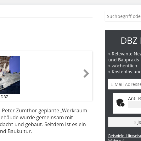
DBZ 
» Relevante New
und Baupraxis
» wöchentlich
» Kostenlos un
/ DBZ
Anti-R
en Peter Zumthor geplante „Werkraum
 Gebäude wurde gemeinsam mit
» J
cht und gebaut. Seitdem ist es ein
nd Baukultur.
Beispiele, Hinweis
Widerruf