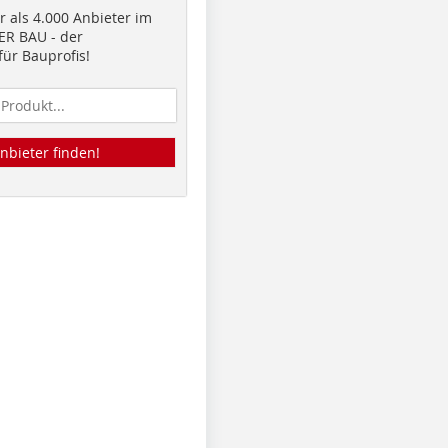
 als 4.000 Anbieter im
R BAU - der
ür Bauprofis!
nbieter finden!