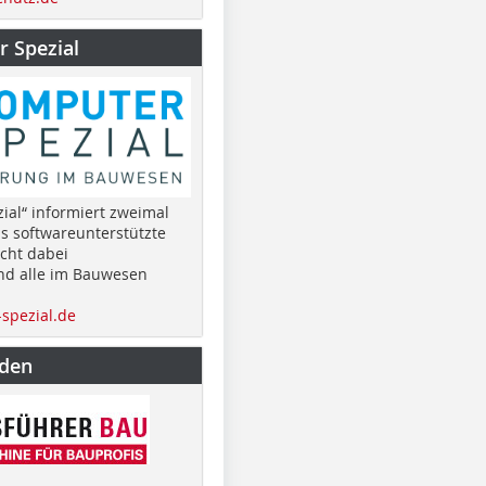
 Spezial
ial“ informiert zweimal
as softwareunterstützte
cht dabei
nd alle im Bauwesen
spezial.de
nden