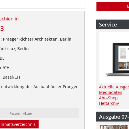
schien in
Service
23
: Praeger Richter Architekten, Berlin
dkreuz, Berlin
 BE
rn/CH
 Basel/CH
erentwicklung der Ausbauhäuser Praeger
Aktuelle Ausga
Mediadaten
Abo-Shop
Heftarchiv
Ressort: Aktuell
Ausgabe 07
Inhaltsverzeichnis