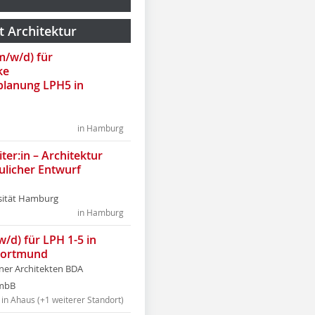
t Architektur
(m/w/d) für
ke
lanung LPH5 in
in Hamburg
ter:in – Architektur
ulicher Entwurf
sität Hamburg
in Hamburg
w/d) für LPH 1-5 in
Dortmund
tner Architekten BDA
tmbB
in Ahaus (+1 weiterer Standort)