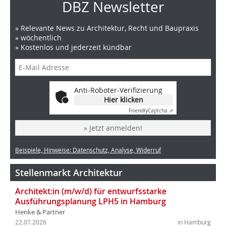
DBZ Newsletter
» Relevante News zu Architektur, Recht und Baupraxis
» wöchentlich
» Kostenlos und jederzeit kündbar
Anti-Roboter-Verifizierung
Hier klicken
Friendly
Captcha ⇗
» Jetzt anmelden!
Beispiele, Hinweise: Datenschutz, Analyse, Widerruf
Stellenmarkt Architektur
Architekt:in (m/w/d) für entwurfsstarke
Ausführungsplanung LPH5 in Hamburg
Henke & Partner
22.07.2026
in Hamburg