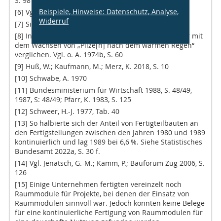
S. 98
Beispiele, Hinweise: Datenschutz, Analyse,
[6] Vgl. Leonhardt, A. 1965, S. 97
Widerruf
[7] Siehe hierzu: Koncz, T. 1966; Halász, R. von 1966
[8] In Fachzeitschriften wurde diese Expansion sogar mit
dem Wachsen von „Pilze[n] nach dem warmen Regen“
verglichen. Vgl. o. A. 1974b, S. 60
[9] Huß, W.; Kaufmann, M.; Merz, K. 2018, S. 10
[10] Schwabe, A. 1970
[11] Bundesministerium für Wirtschaft 1988, S. 48/49,
1987, S: 48/49; Pfarr, K. 1983, S. 125
[12] Schweer, H.-J. 1977, Tab. 40
[13] So halbierte sich der Anteil von Fertigteilbauten an
den Fertigstellungen zwischen den Jahren 1980 und 1989
kontinuierlich und lag 1989 bei 6,6 %. Siehe Statistisches
Bundesamt 2022a, S. 30 f.
[14] Vgl. Jenatsch, G.-M.; Kamm, P.; Bauforum Zug 2006, S.
126
[15] Einige Unternehmen fertigten vereinzelt noch
Raummodule für Projekte, bei denen der Einsatz von
Raummodulen sinnvoll war. Jedoch konnten keine Belege
für eine kontinuierliche Fertigung von Raummodulen für