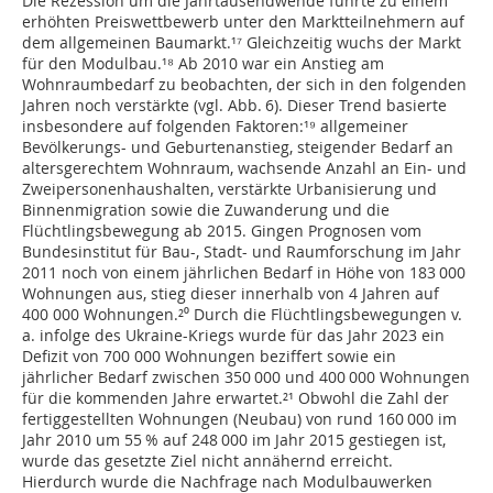
Die Rezession um die Jahrtausendwende führte zu einem
erhöhten Preiswettbewerb unter den Marktteilnehmern auf
dem allgemeinen Baumarkt.¹⁷ Gleichzeitig wuchs der Markt
für den Modulbau.¹⁸ Ab 2010 war ein Anstieg am
Wohnraumbedarf zu beobachten, der sich in den folgenden
Jahren noch verstärkte (vgl. Abb. 6). Dieser Trend basierte
insbesondere auf folgenden Faktoren:¹⁹ allgemeiner
Bevölkerungs- und Geburtenanstieg, steigender Bedarf an
altersgerechtem Wohnraum, wachsende Anzahl an Ein- und
Zweipersonenhaushalten, verstärkte Urbanisierung und
Binnenmigration sowie die Zuwanderung und die
Flüchtlingsbewegung ab 2015. Gingen Prognosen vom
Bundesinstitut für Bau-, Stadt- und Raumforschung im Jahr
2011 noch von einem jährlichen Bedarf in Höhe von 183 000
Wohnungen aus, stieg dieser innerhalb von 4 Jahren auf
400 000 Wohnungen.²⁰ Durch die Flüchtlingsbewegungen v.
a. infolge des Ukraine-Kriegs wurde für das Jahr 2023 ein
Defizit von 700 000 Wohnungen beziffert sowie ein
jährlicher Bedarf zwischen 350 000 und 400 000 Wohnungen
für die kommenden Jahre erwartet.²¹ Obwohl die Zahl der
fertiggestellten Wohnungen (Neubau) von rund 160 000 im
Jahr 2010 um 55 % auf 248 000 im Jahr 2015 gestiegen ist,
wurde das gesetzte Ziel nicht annähernd erreicht.
Hierdurch wurde die Nachfrage nach Modulbauwerken