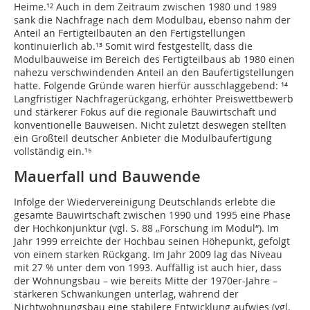
Heime.¹² Auch in dem Zeitraum zwischen 1980 und 1989
sank die Nachfrage nach dem Modulbau, ebenso nahm der
Anteil an Fertigteilbauten an den Fertigstellungen
kontinuierlich ab.¹³ Somit wird festgestellt, dass die
Modulbauweise im Bereich des Fertigteilbaus ab 1980 einen
­nahezu verschwindenden Anteil an den Baufertigstellungen
hatte. Folgende Gründe waren hierfür ausschlaggebend: ¹⁴
Langfristiger Nachfragerückgang, erhöhter Preiswettbewerb
und stärkerer Fokus auf die regionale Bauwirtschaft und
konventionelle Bauweisen. Nicht zuletzt deswegen stellten
ein Großteil deutscher Anbieter die Modulbaufertigung
vollständig ein.¹⁵
Mauerfall und Bauwende
Infolge der Wiedervereinigung Deutschlands erlebte die
gesamte Bauwirtschaft zwischen 1990 und 1995 eine Phase
der Hochkonjunktur (vgl. S. 88 „Forschung im Modul“). Im
Jahr 1999 erreichte der Hochbau seinen Höhepunkt, gefolgt
von einem starken Rückgang. Im Jahr 2009 lag das Niveau
mit 27 % unter dem von 1993. Auffällig ist auch hier, dass
der Wohnungsbau – wie bereits Mitte der 1970er-Jahre –
stärkeren Schwankungen unterlag, während der
Nichtwohnungsbau eine stabilere Entwicklung aufwies (vgl.