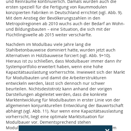
und Reinräume kontinuierlich. Damals wurden auch die
ersten speziell für die Fertigung von Raummodulen
konzipierten Fabriken in Deutschland errichtet (vgl. Abb. 9).
Mit dem Anstieg der Bevölkerungszahlen in den
Metropolregionen ab 2010 wuchs auch der Bedarf an Wohn-
und Bildungsbauten – eine Situation, die sich mit der
Flüchtlingswelle ab 2015 weiter verschärfte.
Nachdem im Modulbau viele Jahre lang die
Stahlbetonbauweise dominiert hatte, wurden jetzt auch
Alternativen in Holzbauweise forciert (vgl. ­Abb. 9+10).
Hieraus ist zu schließen, dass Modulbauer immer dann ihr
Systemportfolio erweitert ­haben, wenn eine hohe
Kapazitätsauslastung ­vor­herrschte. Inwieweit sich der Markt
für Modulbauten und damit die Arbeiterstrukturen
entwickeln werden, lässt sich dennoch nur schwer
beurteilen. Nichtsdestotrotz kann anhand der vorigen
Darstellungen abgeleitet werden, dass die konkrete
Marktentwicklung für Modulbauten in erster Linie von der
allgemeinen konjunkturellen Entwicklung der Bauwirtschaft
abhängt (vgl. Abb. 11). Nur wenn eine Kapazitätsauslastung
vorherrscht, liegt eine optimale Marktsituation für
Modulbauer vor. Dementsprechend stehen
Modulbauhersteller bei geringerer Baunachfrage einem
x