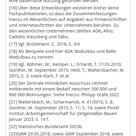
eine dauerhafte Nutzung gefunden werden.
[16] Über diese Entwicklungen existieren bisher keine
Fachpublikationen, so dass die Zusammenfassungen
hierzu im Wesentlichen auf Angaben aus Firmenschriften
und Internetauftritten der Unternehmen beruhen. Zu
den wesentlichen Unternehmen zählten ADK, Alho,
Cadolto, Kleusberg und Säbu.
[17] Vgl. Brockmann, C. 2018, S. 3/4
[18] Als Beispiele sind hier ADK Modulbau und Bolle
Modulbau zu nennen.
[19] Vgl. Böhmer, M.; Kemper, L.; Erhardt, T. 17.03.2010;
Günther, M. September 2015; Held, T.; Waltersbacher, M.
2015, S. 3; sowie Koch, T. et al.
[20] Der Zentrale Immobilien Ausschuss rechnet
mittlerweile mit einem Bedarf zwischen 500 000 und
600 000 Wohnungen. Siehe hierzu: Philipp Gräfe 2022
[21] Waltersbach, M.; Scharmanski, A. 01/2010, S. 8;
Günther, M. September 2015, S. 11; S. 14; sowie Pestel
Institut; Arbeitsgemeinschaft für Zeitgemäßes Bauen
Januar 2023, S. 19 f.
[22] Statistisches Bundesamt 2023b
[23]GdW 29.05.2018; sowie GdW September 2018; sowie