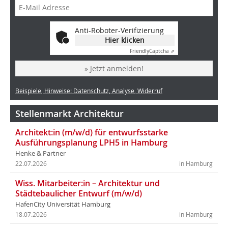
Anti-Roboter-Verifizierung
Hier klicken
Friendly
Captcha ⇗
» Jetzt anmelden!
Beispiele, Hinweise: Datenschutz, Analyse, Widerruf
Stellenmarkt Architektur
Architekt:in (m/w/d) für entwurfsstarke
Ausführungsplanung LPH5 in Hamburg
Henke & Partner
22.07.2026
in Hamburg
Wiss. Mitarbeiter:in – Architektur und
Städtebaulicher Entwurf (m/w/d)
HafenCity Universität Hamburg
18.07.2026
in Hamburg