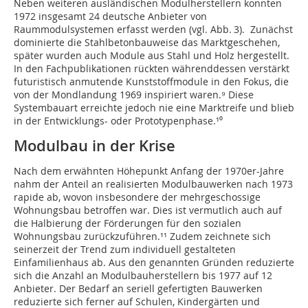
Neben weiteren ausländischen Modulherstellern konnten
1972 insgesamt 24 deutsche Anbieter von
Raummodulsystemen erfasst werden (vgl. Abb. 3). Zunächst
dominierte die Stahlbetonbauweise das Marktgeschehen,
später wurden auch Module aus Stahl und Holz hergestellt.
In den Fachpublikationen rückten währenddessen verstärkt
futuristisch anmutende Kunststoff­module in den Fokus, die
von der Mondlandung 1969 inspiriert waren.⁹ Diese
Systembauart erreichte jedoch nie eine Marktreife und blieb
in der Entwicklungs- oder Prototypenphase.¹⁰
Modulbau in der Krise
Nach dem erwähnten Höhepunkt Anfang der 1970er-Jahre
nahm der Anteil an realisierten Modulbauwerken nach 1973
rapide ab, wovon insbesondere der mehrgeschossige
Wohnungsbau betroffen war. Dies ist vermutlich auch auf
die Halbierung der Förderungen für den sozialen
Wohnungsbau zurückzuführen.¹¹ Zudem zeichnete sich
seinerzeit der Trend zum individuell gestalteten
Einfamilienhaus ab. Aus den genannten Gründen reduzierte
sich die Anzahl an Modulbauherstellern bis 1977 auf 12
Anbieter. Der Bedarf an seriell gefertigten Bauwerken
reduzierte sich ferner auf Schulen, Kindergärten und