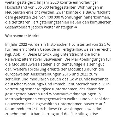
weiter gesteigert: Im Jahr 2020 konnte ein vorläufiger
Höchststand von 306 000 fertiggestellten Wohnungen in
Neubauten erreicht werden. Zwar konnte die ­Bauwirtschaft
dem gesetzten Ziel von 400 000 ­Wohnungen näherkommen,
die defizitären Fertigstellungszahlen ließen den kumulierten
Gesamtbedarf jedoch weiter ansteigen.²²
Wachsender Markt
Im Jahr 2022 wurde ein historischer Höchstanteil von 22,5 %
für neu errichteten Gebäude in Fertigteilbauweisen erreicht
(vgl. Abb. 7). Diese Entwicklung unterstreicht die hohe
Relevanz alternativer Bauweisen. Die Marktbedingungen für
die Modulbauweise stellen sich demzufolge als sehr gut
dar. Weitere Förderung erlebte der Modulbau durch die
europaweiten Ausschreibungen 2015 und 2023 zum
seriellen und modularen Bauen des GdW Bundesverbands
deutscher Wohnungs- und Immobilienunternehmen e. V. in
Vertretung seiner Mitgliedsunternehmen, der damit den
gestiegenen Mieten und Wohnraumverknappungen in
Metropolregionen entgegenwirken wollte. Eine Vielzahl der
Bauweisen der ausgewählten Unternehmen basierte auf
Raummodulen.²³ Durch diese Entwicklungen sowie die
zunehmende Urbanisierung und die Flüchtlingskrise