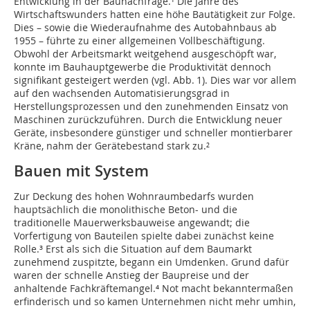
Entwicklung in der Baunachfrage.¹ Die Jahre des
Wirtschaftswunders hatten eine höhe Bautätigkeit zur Folge.
Dies – sowie die Wiederaufnahme des Autobahnbaus ab
1955 – führte zu einer allgemeinen Vollbeschäftigung.
Obwohl der Arbeitsmarkt weitgehend ausgeschöpft war,
konnte im Bauhauptgewerbe die Produktivität dennoch
signifikant gesteigert werden (vgl. Abb. 1). Dies war vor allem
auf den wachsenden Automatisierungsgrad in
Herstellungsprozessen und den zunehmenden Einsatz von
Maschinen zurückzuführen. Durch die Entwicklung neuer
Geräte, insbesondere günstiger und schneller montierbarer
Kräne, nahm der Gerätebestand stark zu.²
Bauen mit System
Zur Deckung des hohen Wohnraumbedarfs wurden
hauptsächlich die monolithische Beton- und die
traditionelle Mauerwerksbauweise angewandt; die
Vorfertigung von Bauteilen spielte dabei zunächst keine
Rolle.³ Erst als sich die Situation auf dem Baumarkt
zunehmend zuspitzte, begann ein Umdenken. Grund dafür
waren der schnelle Anstieg der Baupreise und der
anhaltende Fachkräftemangel.⁴ Not macht bekanntermaßen
erfinderisch und so kamen Unternehmen nicht mehr umhin,