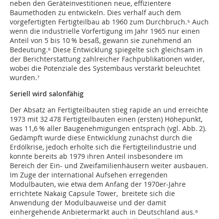
neben den Geräteinvestitionen neue, effizientere
Baumethoden zu entwickeln. Dies verhalf auch dem
vorgefertigten Fertigteilbau ab 1960 zum Durchbruch.⁵ Auch
wenn die industrielle Vorfertigung im Jahr 1965 nur einen
Anteil von 5 bis 10 % besaß, gewann sie zunehmend an
Bedeutung.⁶ Diese Entwicklung spiegelte sich gleichsam in
der Berichterstattung zahlreicher Fachpublikationen wider,
wobei die Potenziale des Systembaus verstärkt beleuchtet
wurden.⁷
Seriell wird salonfähig
Der Absatz an Fertigteilbauten stieg rapide an und erreichte
1973 mit 32 478 Fertigteilbauten einen (ersten) Höhepunkt,
was 11,6 % aller Baugenehmigungen entsprach (vgl. Abb. 2).
Gedämpft wurde diese Entwicklung zunächst durch die
Erdölkrise, jedoch erholte sich die Fertigteilindustrie und
konnte bereits ab 1979 ihren Anteil insbesondere im
Bereich der Ein- und Zweifamilienhäusern weiter ausbauen.
Im Zuge der international Aufsehen erregenden
Modulbauten, wie etwa dem Anfang der 1970er-Jahre
errichtete Nakaig Capsule Tower, breitete sich die
Anwendung der Modulbauweise und der ­damit
einhergehende Anbietermarkt auch in Deutschland aus.⁸