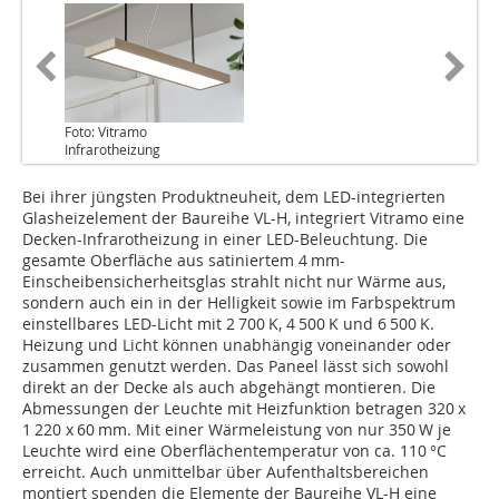
Foto: Vitramo
Infrarotheizung
Bei ihrer jüngsten Produktneuheit, dem LED-integrierten
Glasheizelement der Baureihe VL-H, integriert Vitramo eine
Decken-Infrarotheizung in einer LED-Beleuchtung. Die
gesamte Oberfläche aus satiniertem 4 mm-
Einscheibensicherheitsglas strahlt nicht nur Wärme aus,
sondern auch ein in der Helligkeit sowie im Farbspektrum
einstellbares LED-Licht mit 2­ 700 K, 4 500 K und 6 500 K.
Heizung und Licht können unabhängig voneinander oder
zusammen genutzt werden. Das Paneel lässt sich sowohl
direkt an der Decke als auch abgehängt montieren. Die
Abmessungen der Leuchte mit Heizfunktion betragen 320 x
1 220 x 60 mm. Mit einer Wärmeleistung von nur 350 W je
Leuchte wird eine Oberflächentemperatur von ca. 110 °C
erreicht. Auch unmittelbar über Aufenthaltsbereichen
montiert spenden die Elemente der Baureihe VL-H eine