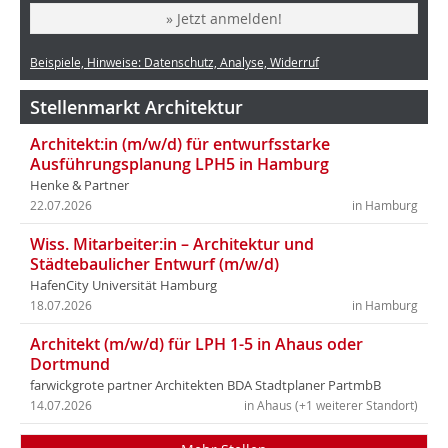
» Jetzt anmelden!
Beispiele, Hinweise: Datenschutz, Analyse, Widerruf
Stellenmarkt Architektur
Architekt:in (m/w/d) für entwurfsstarke
Ausführungsplanung LPH5 in Hamburg
Henke & Partner
22.07.2026
in Hamburg
Wiss. Mitarbeiter:in – Architektur und
Städtebaulicher Entwurf (m/w/d)
HafenCity Universität Hamburg
18.07.2026
in Hamburg
Architekt (m/w/d) für LPH 1-5 in Ahaus oder
Dortmund
farwickgrote partner Architekten BDA Stadtplaner PartmbB
14.07.2026
in Ahaus (+1 weiterer Standort)