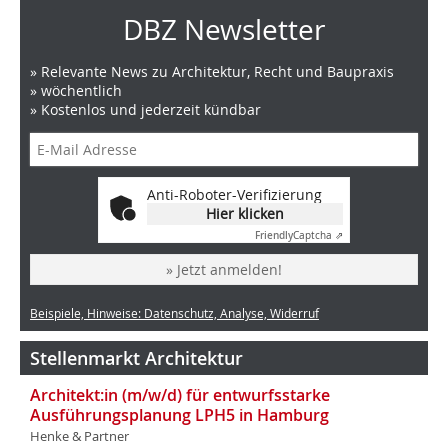
DBZ Newsletter
» Relevante News zu Architektur, Recht und Baupraxis
» wöchentlich
» Kostenlos und jederzeit kündbar
Anti-Roboter-Verifizierung
Hier klicken
Friendly
Captcha ⇗
» Jetzt anmelden!
Beispiele, Hinweise: Datenschutz, Analyse, Widerruf
Stellenmarkt Architektur
Architekt:in (m/w/d) für entwurfsstarke
Ausführungsplanung LPH5 in Hamburg
Henke & Partner