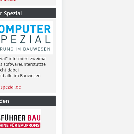
 Spezial
ial“ informiert zweimal
as softwareunterstützte
cht dabei
nd alle im Bauwesen
spezial.de
nden