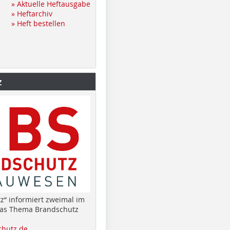
» Aktuelle Heftausgabe
» Heftarchiv
» Heft bestellen
z
z“ informiert zweimal im
das Thema Brandschutz
hutz.de