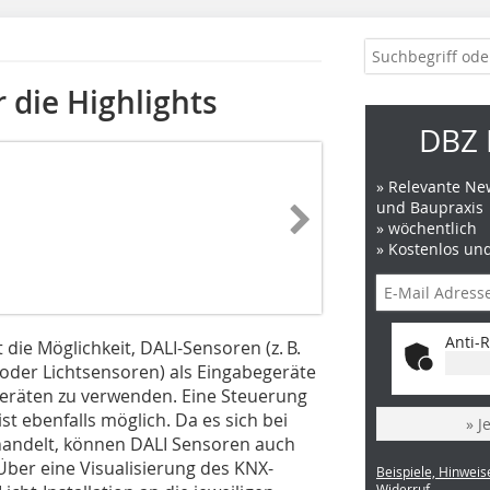
 die Highlights
DBZ 
» Relevante New
und Baupraxis
» wöchentlich
» Kostenlos un
Anti-R
t die Möglichkeit, DALI-Sensoren (z. B.
der Lichtsensoren) als Eingabegeräte
eräten zu verwenden. Eine Steuerung
st ebenfalls möglich. Da es sich bei
» J
andelt, können DALI Sensoren auch
 Über eine Visualisierung des KNX-
Beispiele, Hinweis
Widerruf