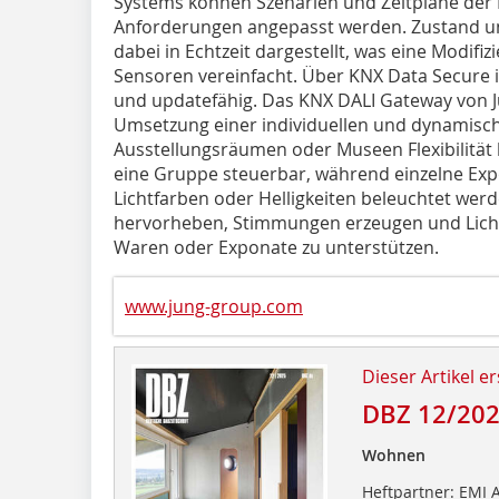
Systems können Szenarien und Zeitpläne der Li
Anforderungen angepasst werden. Zustand un
dabei in Echtzeit dargestellt, was eine Modi
Sensoren vereinfacht. Über KNX Data Secure 
und updatefähig. Das KNX DALI Gateway von 
Umsetzung einer individuellen und dynamisc
Ausstellungsräumen oder Museen Flexibilität 
eine Gruppe steuerbar, während einzelne Expo
Lichtfarben oder Helligkeiten beleuchtet wer
hervorheben, Stimmungen erzeugen und Licht 
Waren oder Exponate zu unterstützen.
www.jung-group.com
Dieser Artikel er
DBZ 12/20
Wohnen
Heftpartner: EMI 