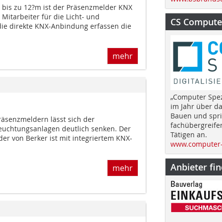
n bis zu 12?m ist der Präsenzmelder KNX
 Mitarbeiter für die Licht- und
CS Computer
ie direkte KNX-Anbindung erfassen die
mehr
„Computer Spez
im Jahr über d
Bauen und spri
äsenzmeldern lässt sich der
fachübergreife
uch­tungsanlagen deutlich senken. Der
Tätigen an.
 von Berker ist mit inte­grier­tem KNX-
www.computer-
Anbieter fi
mehr