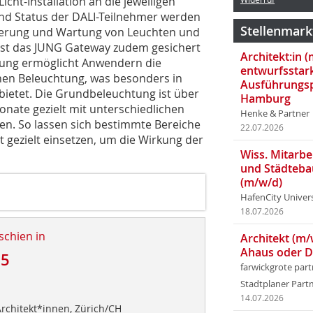
cht-Installation an die jeweiligen
d Status der DALI-Teilnehmer werden
Stellenmark
fizierung und Wartung von Leuchten und
ist das JUNG Gateway zudem gesichert
Architekt:in 
Jung ermöglicht Anwendern die
entwurfsstar
hen Beleuchtung, was besonders in
Ausführungsp
bietet. Die Grundbeleuchtung ist über
Hamburg
nate gezielt mit unterschiedlichen
Henke & Partner
den. So lassen sich bestimmte Bereiche
22.07.2026
gezielt einsetzen, um die Wirkung der
Wiss. Mitarbei
und Städteba
(m/w/d)
HafenCity Univer
18.07.2026
schien in
Architekt (m/
Ahaus oder 
25
farwickgrote par
Stadtplaner Par
14.07.2026
Architekt*innen, Zürich/CH