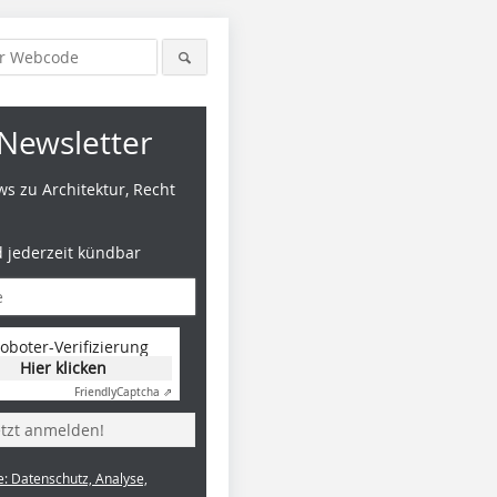
Newsletter
s zu Architektur, Recht
d jederzeit kündbar
oboter-Verifizierung
Hier klicken
Friendly
Captcha ⇗
etzt anmelden!
e: Datenschutz, Analyse,