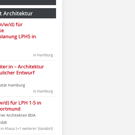
t Architektur
(m/w/d) für
ke
lanung LPH5 in
in Hamburg
ter:in – Architektur
ulicher Entwurf
sität Hamburg
in Hamburg
w/d) für LPH 1-5 in
Dortmund
tner Architekten BDA
tmbB
in Ahaus (+1 weiterer Standort)