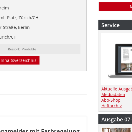
heim
li-Platz, Zürich/CH
Service
-Straße, Berlin
ürich/CH
Ressort: Produkte
Inhaltsverzeichnis
Aktuelle Ausga
Mediadaten
Abo-Shop
Heftarchiv
Ausgabe 07
enzmelder mit Farbregelung