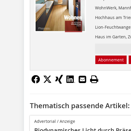
WohnWerk, Mann
Hochhaus am Triem
Lion-Feuchtwanger
Haus im Garten, Z
Abonnement
Thematisch passende Artikel:
Advertorial / Anzeige
Biodynamisches Licht durch Präs