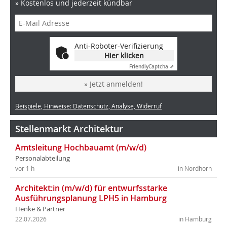
» Kostenlos und jederzeit kündbar
Anti-Roboter-Verifizierung
Hier klicken
Friendly
Captcha ⇗
» Jetzt anmelden!
Beispiele, Hinweise: Datenschutz, Analyse, Widerruf
Stellenmarkt Architektur
Amtsleitung Hochbauamt (m/w/d)
Personalabteilung
vor 1 h
in Nordhorn
Architekt:in (m/w/d) für entwurfsstarke
Ausführungsplanung LPH5 in Hamburg
Henke & Partner
22.07.2026
in Hamburg