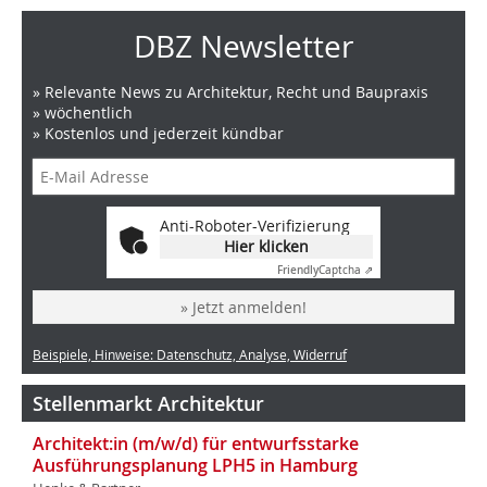
DBZ Newsletter
» Relevante News zu Architektur, Recht und Baupraxis
» wöchentlich
» Kostenlos und jederzeit kündbar
Anti-Roboter-Verifizierung
Hier klicken
Friendly
Captcha ⇗
» Jetzt anmelden!
Beispiele, Hinweise: Datenschutz, Analyse, Widerruf
Stellenmarkt Architektur
Architekt:in (m/w/d) für entwurfsstarke
Ausführungsplanung LPH5 in Hamburg