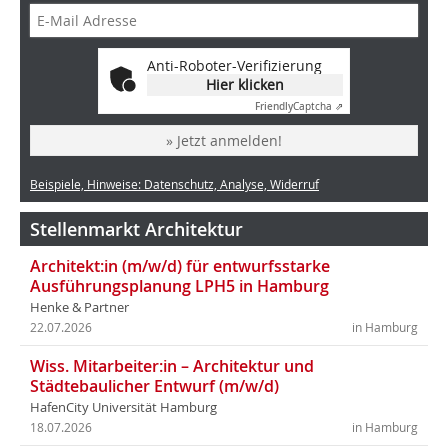
Anti-Roboter-Verifizierung
Hier klicken
Friendly
Captcha ⇗
» Jetzt anmelden!
Beispiele, Hinweise: Datenschutz, Analyse, Widerruf
Stellenmarkt Architektur
Architekt:in (m/w/d) für entwurfsstarke
Ausführungsplanung LPH5 in Hamburg
Henke & Partner
22.07.2026
in Hamburg
Wiss. Mitarbeiter:in – Architektur und
Städtebaulicher Entwurf (m/w/d)
HafenCity Universität Hamburg
18.07.2026
in Hamburg