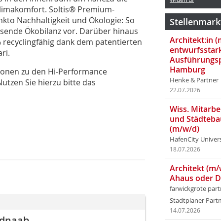
Klimakomfort. Soltis® Premium-
to Nachhaltigkeit und Ökologie: So
Stellenmark
ssende Ökobilanz vor. Darüber hinaus
Architekt:in 
 recyclingfähig dank dem patentierten
entwurfsstar
ri.
Ausführungsp
Hamburg
ionen zu den Hi-Performance
Henke & Partner
tzen Sie hierzu bitte das
22.07.2026
Wiss. Mitarbei
und Städteba
(m/w/d)
HafenCity Univer
18.07.2026
Architekt (m/
Ahaus oder 
farwickgrote par
Stadtplaner Par
14.07.2026
ldnaab