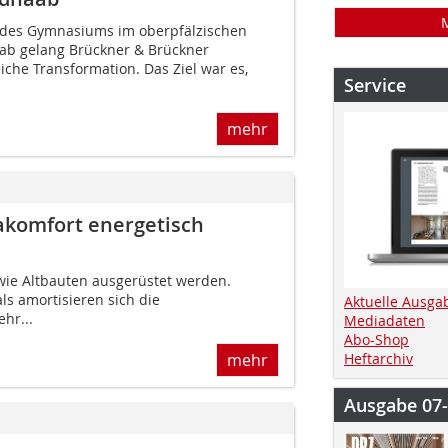
 des Gymnasiums im oberpfälzischen
ab gelang Brückner & Brückner
eiche Transformation. Das Ziel war es,
Service
mehr
akomfort energetisch
ie Altbauten ausgerüstet werden.
s amortisieren sich die
Aktuelle Ausga
hr...
Mediadaten
Abo-Shop
mehr
Heftarchiv
Ausgabe 07