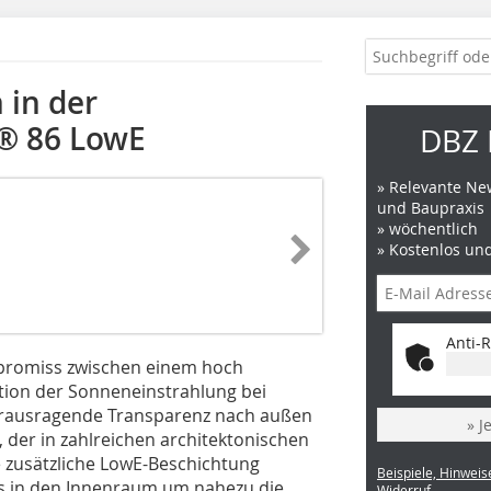
 in der
® 86 LowE
DBZ 
» Relevante New
und Baupraxis
» wöchentlich
» Kostenlos un
Anti-R
mpromiss zwischen einem hoch
ion der Sonneneinstrahlung bei
 herausragende Transparenz nach außen
» J
, der in zahlreichen architektonischen
 zusätzliche LowE-Beschichtung
Beispiele, Hinweis
s in den Innenraum um nahezu die
Widerruf