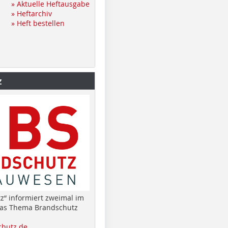
» Aktuelle Heftausgabe
» Heftarchiv
» Heft bestellen
z
z“ informiert zweimal im
das Thema Brandschutz
hutz.de