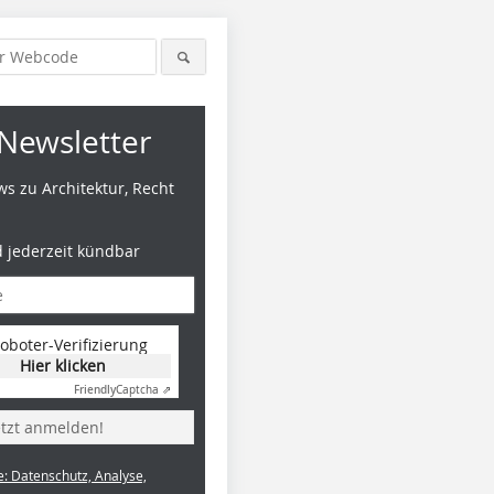
Newsletter
s zu Architektur, Recht
d jederzeit kündbar
oboter-Verifizierung
Hier klicken
Friendly
Captcha ⇗
etzt anmelden!
e: Datenschutz, Analyse,