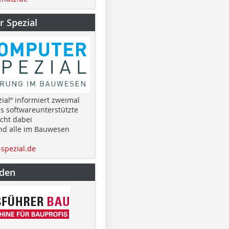
 Spezial
ial“ informiert zweimal
as softwareunterstützte
cht dabei
nd alle im Bauwesen
spezial.de
nden