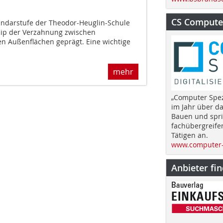
CS Computer
undarstufe der Theodor-Heuglin-Schule
zip der Verzahnung zwischen
 Außenflächen geprägt. Eine wichtige
mehr
„Computer Spez
im Jahr über d
Bauen und spri
fachübergreife
Tätigen an.
www.computer-
Anbieter fi