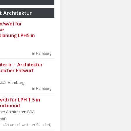
t Architektur
(m/w/d) für
ke
lanung LPH5 in
in Hamburg
ter:in – Architektur
ulicher Entwurf
sität Hamburg
in Hamburg
w/d) für LPH 1-5 in
Dortmund
tner Architekten BDA
tmbB
in Ahaus (+1 weiterer Standort)