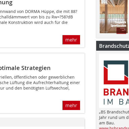
mung
Trennwand von DORMA Hüppe, die mit 88?
challdämmwert von bis zu Rw=?58?dB
ale Konstruktion wird auch für die
mehr
Brandschut
ptimale Strategien
riellen, öffentlichen oder gewerblichen
che Lüftung die Aufrechterhaltung einer
ur und den benötigten Luftwechsel,
mehr
„BS Brandschut
Jahr rund um 
am Bau.
www.bsbrandsc