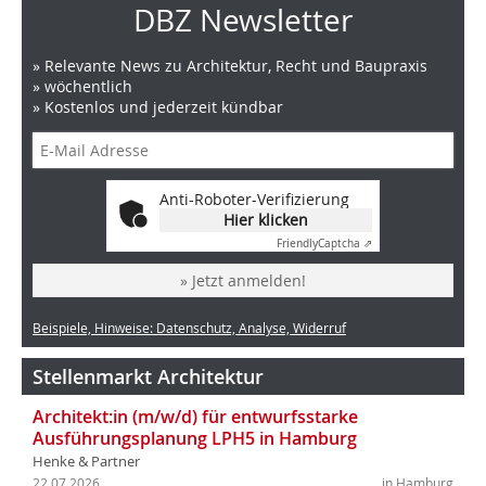
DBZ Newsletter
» Relevante News zu Architektur, Recht und Baupraxis
» wöchentlich
» Kostenlos und jederzeit kündbar
Anti-Roboter-Verifizierung
Hier klicken
Friendly
Captcha ⇗
» Jetzt anmelden!
Beispiele, Hinweise: Datenschutz, Analyse, Widerruf
Stellenmarkt Architektur
Architekt:in (m/w/d) für entwurfsstarke
Ausführungsplanung LPH5 in Hamburg
Henke & Partner
22.07.2026
in Hamburg