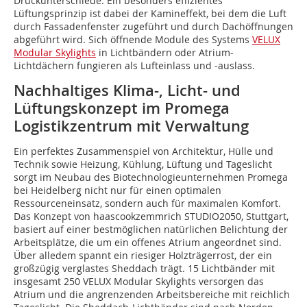
Druckunterschiede. Ein besonders effizientes
Lüftungsprinzip ist dabei der Kamineffekt, bei dem die Luft
durch Fassadenfenster zugeführt und durch Dachöffnungen
abgeführt wird. Sich öffnende Module des Systems
VELUX
Modular Skylights
in Lichtbändern oder Atrium-
Lichtdächern fungieren als Lufteinlass und -auslass.
Nachhaltiges Klima-, Licht- und
Lüftungskonzept im Promega
Logistikzentrum mit Verwaltung
Ein perfektes Zusammenspiel von Architektur, Hülle und
Technik sowie Heizung, Kühlung, Lüftung und Tageslicht
sorgt im Neubau des Biotechnologieunternehmen Promega
bei Heidelberg nicht nur für einen optimalen
Ressourceneinsatz, sondern auch für maximalen Komfort.
Das Konzept von haascookzemmrich STUDIO2050, Stuttgart,
basiert auf einer bestmöglichen natürlichen Belichtung der
Arbeitsplätze, die um ein offenes Atrium angeordnet sind.
Über alledem spannt ein riesiger Holzträgerrost, der ein
großzügig verglastes Sheddach trägt. 15 Lichtbänder mit
insgesamt 250 VELUX Modular Skylights versorgen das
Atrium und die angrenzenden Arbeitsbereiche mit reichlich