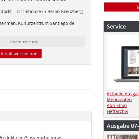
dockt – Circlehouse in Berlin Kreuzberg
senman, Kulturzentrum Santiago de
Service
Ressort: Produkte
Inhaltsverzeichnis
Aktuelle Ausga
Mediadaten
Abo-Shop
Heftarchiv
Ausgabe 07
Produkt der Glasverarbeitungs-