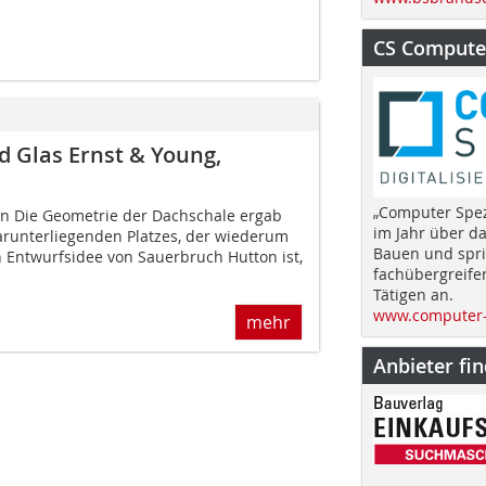
CS Computer
d Glas Ernst & Young,
„Computer Spez
n Die Geometrie der Dachschale ergab
im Jahr über d
arunterliegenden Platzes, der wiederum
Bauen und spri
n Entwurfsidee von Sauerbruch Hutton ist,
fachübergreife
Tätigen an.
www.computer-
mehr
Anbieter fi