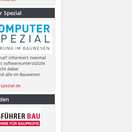
 Spezial
ial“ informiert zweimal
as softwareunterstützte
cht dabei
nd alle im Bauwesen
spezial.de
nden