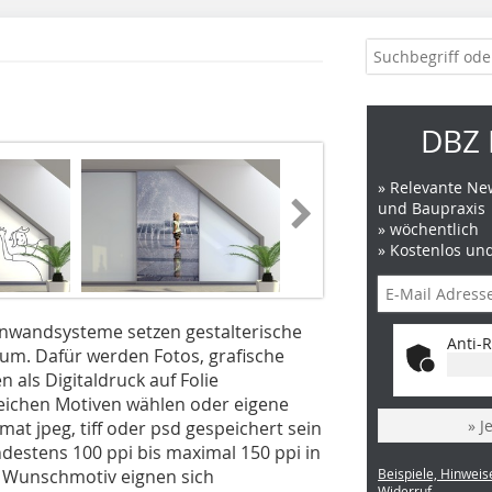
DBZ 
» Relevante New
und Baupraxis
» wöchentlich
» Kostenlos un
ennwandsysteme setzen gestalterische
Anti-R
um. Dafür werden Fotos, grafische
 als Digitaldruck auf Folie
eichen Motiven wählen oder eigene
» J
mat jpeg, tiff oder psd gespeichert sein
destens 100 ppi bis maximal 150 ppi in
as Wunschmotiv eignen sich
Beispiele, Hinweis
Widerruf