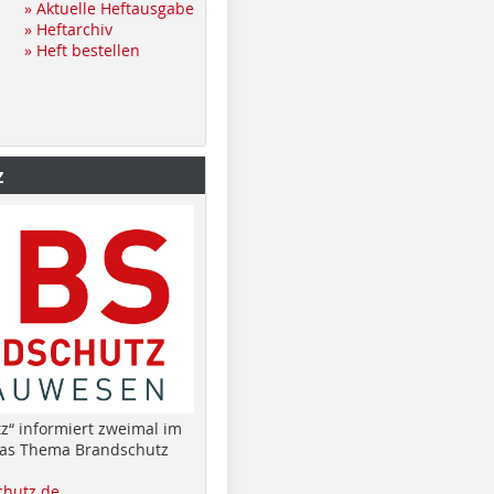
» Aktuelle Heftausgabe
» Heftarchiv
» Heft bestellen
z
z“ informiert zweimal im
das Thema Brandschutz
hutz.de