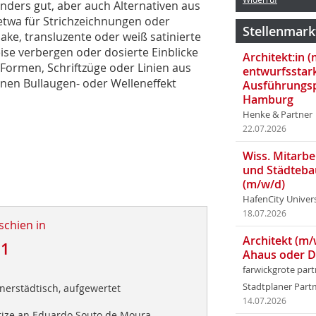
nders gut, aber auch Alternativen aus
 etwa für Strichzeichnungen oder
Stellenmark
ake, transluzente oder weiß satinierte
ise verbergen oder dosierte Einblicke
Architekt:in 
Formen, Schriftzüge oder Linien aus
entwurfsstar
nen Bullaugen- oder Welleneffekt
Ausführungsp
Hamburg
Henke & Partner
22.07.2026
Wiss. Mitarbei
und Städteba
(m/w/d)
HafenCity Univer
18.07.2026
schien in
Architekt (m/
11
Ahaus oder 
farwickgrote par
Stadtplaner Par
nerstädtisch, aufgewertet
14.07.2026
rize an Eduardo Souto de Moura