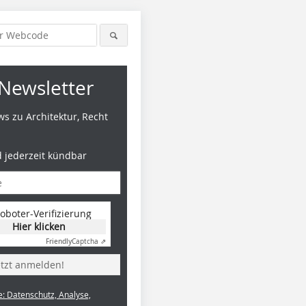
Newsletter
s zu Architektur, Recht
d jederzeit kündbar
oboter-Verifizierung
Hier klicken
Friendly
Captcha ⇗
etzt anmelden!
e: Datenschutz, Analyse,