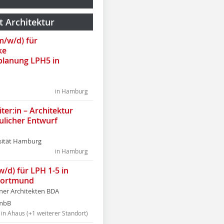
t Architektur
(m/w/d) für
ke
lanung LPH5 in
in Hamburg
ter:in – Architektur
ulicher Entwurf
sität Hamburg
in Hamburg
w/d) für LPH 1-5 in
Dortmund
tner Architekten BDA
tmbB
in Ahaus (+1 weiterer Standort)