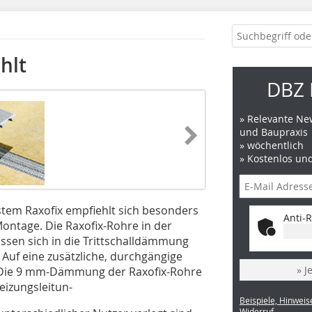
hlt
DBZ 
» Relevante New
und Baupraxis
» wöchentlich
» Kostenlos un
tem Raxofix empfiehlt sich besonders
Anti-R
ontage. Die Raxofix-Rohre in der
ssen sich in die Trittschalldämmung
Auf eine zusätzliche, durchgängige
» J
. Die 9 mm-Dämmung der Raxofix-Rohre
eizungsleitun-
Beispiele, Hinweis
Widerruf