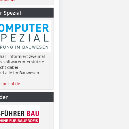
 Spezial
ial“ informiert zweimal
as softwareunterstützte
cht dabei
nd alle im Bauwesen
spezial.de
nden