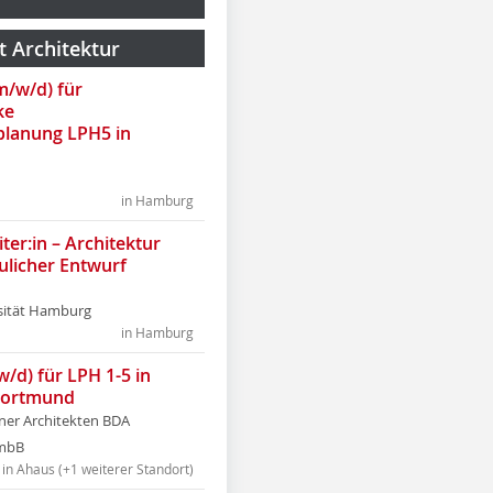
t Architektur
(m/w/d) für
ke
lanung LPH5 in
in Hamburg
ter:in – Architektur
ulicher Entwurf
sität Hamburg
in Hamburg
w/d) für LPH 1-5 in
Dortmund
tner Architekten BDA
tmbB
in Ahaus (+1 weiterer Standort)