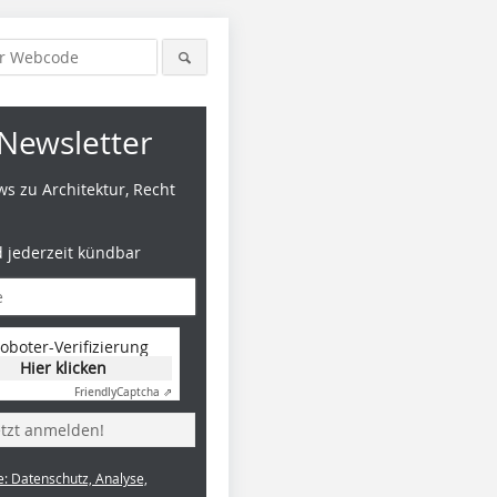
Newsletter
s zu Architektur, Recht
d jederzeit kündbar
oboter-Verifizierung
Hier klicken
Friendly
Captcha ⇗
etzt anmelden!
e: Datenschutz, Analyse,