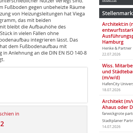
terschiedlicher Nutzer verlegt sind.
 im Fußboden gegen unbeheizte Räume
Stellenmark
uzung von Heizungsleitungen hat Viega
gramm, das mit beiden
Architekt:in 
t bleibt die Aufbauhöhe des
entwurfsstar
tück in vielen Fällen ohne
Ausführungsp
odenaufbau integrieren lässt. Das
Hamburg
rt hat dem Fußbodenaufbau mit
Henke & Partner
 in Anlehnung an die DIN EN ISO 140-8
22.07.2026
gt.
Wiss. Mitarbei
und Städteba
(m/w/d)
HafenCity Univer
18.07.2026
Architekt (m/
Ahaus oder 
schien in
farwickgrote par
Stadtplaner Par
12
14.07.2026