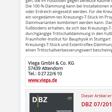
gen, die im Fußboden gegen beheizte Räume un
Die 100-%-Dämmung kann bei Installationen
oder Erdreich eingesetzt werden. Für die Kre
ein vorgedämm-tes Kreuzungs-T-Stück im Pro
Dämmvarianten kombiniert werden kann. Dami
Fußbodens erhalten, da sich das Kreuzungs-T-S
durchgängige Trittschalldämmung in den Fußb
Fraunhofer-Institut für Bauphysik in Stuttga
Kreuzungs-T-Stück und Exzentroflex-Dämmung
einen Trittschallverbesserungswert bescheini
Viega GmbH & Co. KG
57439 Attendorn
Tel.: 0 27 22/6 10
www.viega.de
Dieser Artikel er
DBZ 07/20