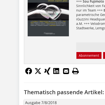
+++
Sou Fujimoto
Sinnlichkeit von F
nur im Team +++
B
parametrische Ge
iGuzzini Headquart
a.M. +++ Velodro
Stadtwerke, Lemg
Abonnement
Thematisch passende Artikel:
Ausgabe 7/8/2018