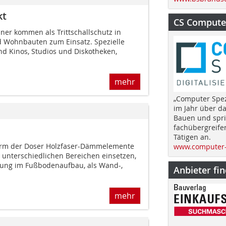
kt
CS Computer
zner kommen als Trittschallschutz in
d Wohnbauten zum Einsatz. Spezielle
d Kinos, Studios und Diskotheken,
mehr
„Computer Spez
im Jahr über d
Bauen und spri
fachübergreife
Tätigen an.
Form der Doser Holzfaser-Dämmelemente
www.computer-
in unterschiedlichen Bereichen einsetzen,
mmung im Fußbodenaufbau, als Wand-,
Anbieter fi
mehr