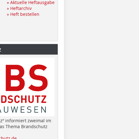
» Aktuelle Heftausgabe
» Heftarchiv
» Heft bestellen
z
z“ informiert zweimal im
das Thema Brandschutz
hutz.de