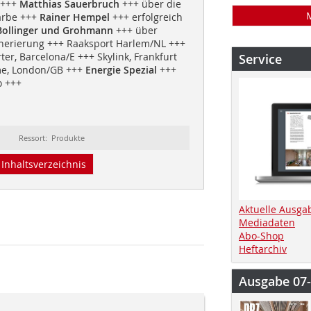
+++
Matthias Sauerbruch
+++ über die
arbe +++
Rainer Hempel
+++ erfolgreich
ollinger und Grohmann
+++ über
nerierung +++ Raaksport Harlem/NL +++
er, Barcelona/E +++ Skylink, Frankfurt
Service
me, London/GB +++
Energie Spezial
+++
o +++
Ressort: Produkte
Inhaltsverzeichnis
Aktuelle Ausga
Mediadaten
Abo-Shop
Heftarchiv
Ausgabe 07