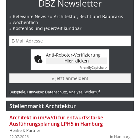
DBZ Newsletter
» Relevante News zu Architektur, Recht und Baupraxis
» wöchentlich
» Kostenlos und jederzeit kündbar
Anti-Roboter-Verifizierung
Hier klicken
Friendly
Captcha ⇗
» Jetzt anmelden!
Beispiele, Hinweise: Datenschutz, Analyse, Widerruf
Stellenmarkt Architektur
Architekt:in (m/w/d) für entwurfsstarke
Ausführungsplanung LPH5 in Hamburg
Henke & Partner
22.07.2026
in Hamburg