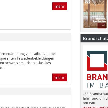
mehr
Brandschut
 Wärmedämmung von Laibungen bei
ansparenten Fassadenbekleidungen
 mit schwarzem Schutz-Glasvlies
...
mehr
„BS Brandschut
Jahr rund um 
am Bau.
www.bsbrandsc