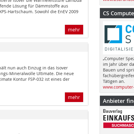
tierte Isover die Wärmeleitstufe Lambda
ifende Lösung für Dämmstoffe aus
 XPS-Hartschaum. Sowohl die EnEV 2009
CS Computer
mehr
„Computer Spez
im Jahr über d
ält nun auch Einzug in das Isover
Bauen und spri
ungs-Mineralwolle Ultimate. Die neue
fachübergreife
mate Kontur FSP-032 ist eines der
Tätigen an.
www.computer-
mehr
Anbieter fi