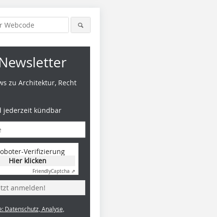
Newsletter
s zu Architektur, Recht
d jederzeit kündbar
oboter-Verifizierung
Hier klicken
Friendly
Captcha ⇗
etzt anmelden!
e: Datenschutz, Analyse,