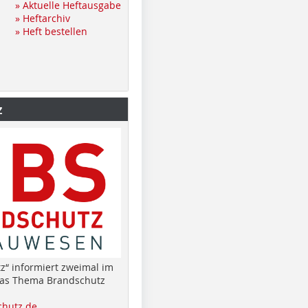
» Aktuelle Heftausgabe
» Heftarchiv
» Heft bestellen
z
z“ informiert zweimal im
das Thema Brandschutz
hutz.de