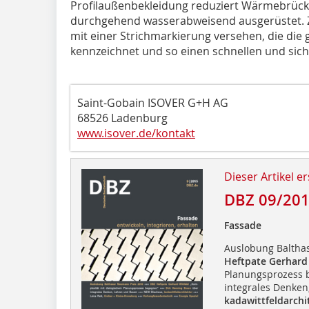
Profilaußenbekleidung reduziert Wärmebrücke
durchgehend wasserabweisend ausgerüstet. Zu
mit einer Strichmarkierung versehen, die die g
kennzeichnet und so einen schnellen und sic
Saint-Gobain ISOVER G+H AG
68526 Ladenburg
www.isover.de/kontakt
Dieser Artikel er
DBZ 09/20
Fassade
Auslobung Baltha
Heftpate Gerhard
Planungsprozess 
integrales Denke
kadawittfeldarchi