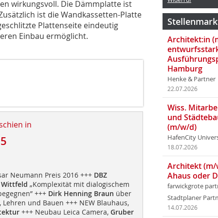
n wirkungsvoll. Die Dämmplatte ist
sätzlich ist die Wandkassetten-Platte
Stellenmark
eschlitzte Plattenseite eindeutig
heren Einbau ermöglicht.
Architekt:in 
entwurfsstar
Ausführungsp
Hamburg
Henke & Partner
22.07.2026
Wiss. Mitarbei
und Städteba
schien in
(m/w/d)
HafenCity Univer
15
18.07.2026
Architekt (m/
sar Neumann Preis 2016 +++
DBZ
Ahaus oder 
 Wittfeld
„Komplexität mit dialogischem
farwickgrote par
begegnen” +++
Dirk Henning Braun
über
Stadtplaner Par
n, Lehren und Bauen +++ NEW Blauhaus,
14.07.2026
tektur
+++ Neubau Leica Camera,
Gruber