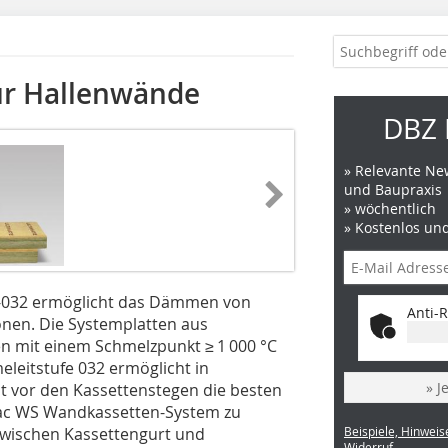
ür Hallenwände
DBZ 
» Relevante New
und Baupraxis
» wöchentlich
» Kostenlos un
S-032 ermöglicht das Dämmen von
Anti-R
nen. Die Systemplatten aus
len mit einem Schmelzpunkt ≥ 1 000 °C
leitstufe 032 ermöglicht in
» J
t vor den Kassettenstegen die besten
ac WS Wandkassetten-System zu
 zwischen Kassettengurt und
Beispiele, Hinweis
Widerruf