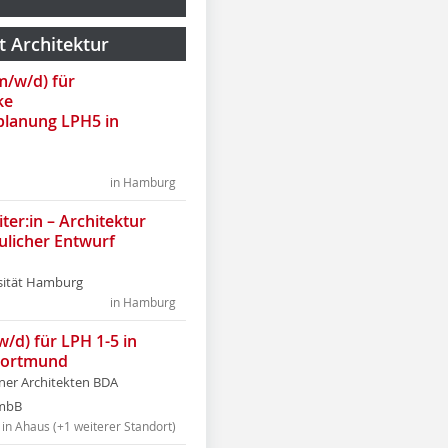
t Architektur
(m/w/d) für
ke
lanung LPH5 in
in Hamburg
ter:in – Architektur
ulicher Entwurf
sität Hamburg
in Hamburg
w/d) für LPH 1-5 in
Dortmund
tner Architekten BDA
tmbB
in Ahaus (+1 weiterer Standort)