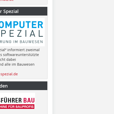
 Spezial
ial“ informiert zweimal
as softwareunterstützte
cht dabei
nd alle im Bauwesen
spezial.de
nden