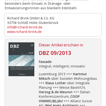
besonders beim Einsatz in Dränage- oder
Entwässerungsrinnen aus blankem Edelstahl.
Richard Brink GmbH & Co. KG
33758 Schloß Holte-Stukenbrock
info@richard-brink.de
www.richard-brink.de
Dieser Artikel erschien in
DBZ 09/2013
Fassade
integral, intelligent, innovativ
Luxemburg 2013 +++
Hartmut
Miksch
über Sozialen Wohnungsbau
+++
Klaus Lother
über Integrale
Planung +++ Messe Basel/CH,
Herzog & de Meuron
+++ Dalian
Konferenzzentrum,
COOP
HIMMELB(L)AU
+++ Allianz Suisse
AG,
Wiel Arets Architects
+++