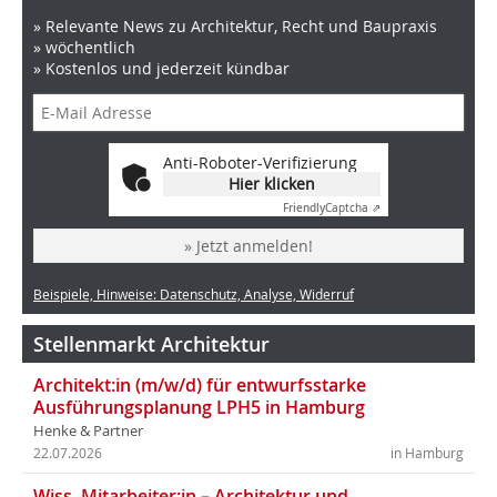
» Relevante News zu Architektur, Recht und Baupraxis
» wöchentlich
» Kostenlos und jederzeit kündbar
Anti-Roboter-Verifizierung
Hier klicken
Friendly
Captcha ⇗
» Jetzt anmelden!
Beispiele, Hinweise: Datenschutz, Analyse, Widerruf
Stellenmarkt Architektur
Architekt:in (m/w/d) für entwurfsstarke
Ausführungsplanung LPH5 in Hamburg
Henke & Partner
22.07.2026
in Hamburg
Wiss. Mitarbeiter:in – Architektur und