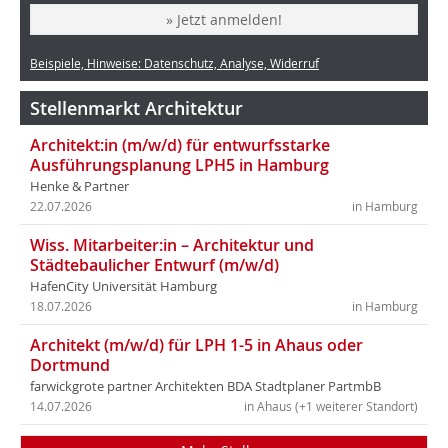
» Jetzt anmelden!
Beispiele, Hinweise: Datenschutz, Analyse, Widerruf
Stellenmarkt Architektur
Architekt:in (m/w/d) für entwurfsstarke
Ausführungsplanung LPH5 in Hamburg
Henke & Partner
22.07.2026
in Hamburg
Wiss. Mitarbeiter:in – Architektur und
Städtebaulicher Entwurf (m/w/d)
HafenCity Universität Hamburg
18.07.2026
in Hamburg
Architekt (m/w/d) für LPH 1-5 in Ahaus oder
Dortmund
farwickgrote partner Architekten BDA Stadtplaner PartmbB
14.07.2026
in Ahaus (+1 weiterer Standort)