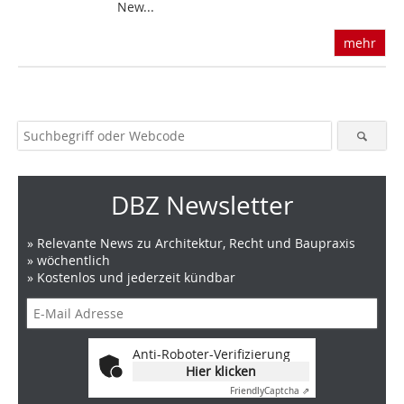
New...
mehr
DBZ Newsletter
» Relevante News zu Architektur, Recht und Baupraxis
» wöchentlich
» Kostenlos und jederzeit kündbar
Anti-Roboter-Verifizierung
Hier klicken
Friendly
Captcha ⇗