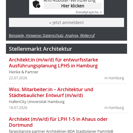
Anti-Roboter-Verifizierung
Hier klicken
Friendly
Captcha ⇗
» Jetzt anmelden!
Beispiele, Hinweise: Datenschutz, Analyse, Widerruf
Stellenmarkt Architektur
Architekt:in (m/w/d) für entwurfsstarke
Ausführungsplanung LPH5 in Hamburg
Henke & Partner
22.07.2026
in Hamburg
Wiss. Mitarbeiter:in – Architektur und
Städtebaulicher Entwurf (m/w/d)
HafenCity Universität Hamburg
18.07.2026
in Hamburg
Architekt (m/w/d) für LPH 1-5 in Ahaus oder
Dortmund
farwickgrote partner Architekten BDA Stadtplaner PartmbB