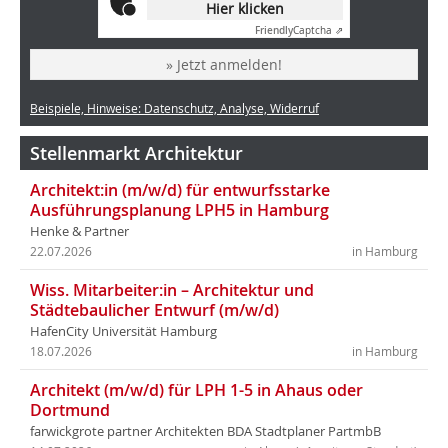
Hier klicken
Friendly
Captcha ⇗
» Jetzt anmelden!
Beispiele, Hinweise: Datenschutz, Analyse, Widerruf
Stellenmarkt Architektur
Architekt:in (m/w/d) für entwurfsstarke
Ausführungsplanung LPH5 in Hamburg
Henke & Partner
22.07.2026
in Hamburg
Wiss. Mitarbeiter:in – Architektur und
Städtebaulicher Entwurf (m/w/d)
HafenCity Universität Hamburg
18.07.2026
in Hamburg
Architekt (m/w/d) für LPH 1-5 in Ahaus oder
Dortmund
farwickgrote partner Architekten BDA Stadtplaner PartmbB