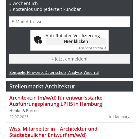
» wöchentlich
» Kostenlos und jederzeit kündbar
Anti-Roboter-Verifizierung
Hier klicken
Friendly
Captcha ⇗
» Jetzt anmelden!
Beispiele, Hinweise: Datenschutz, Analyse, Widerruf
Stellenmarkt Architektur
Architekt:in (m/w/d) für entwurfsstarke
Ausführungsplanung LPH5 in Hamburg
Henke & Partner
22.07.2026
in Hamburg
Wiss. Mitarbeiter:in – Architektur und
Städtebaulicher Entwurf (m/w/d)